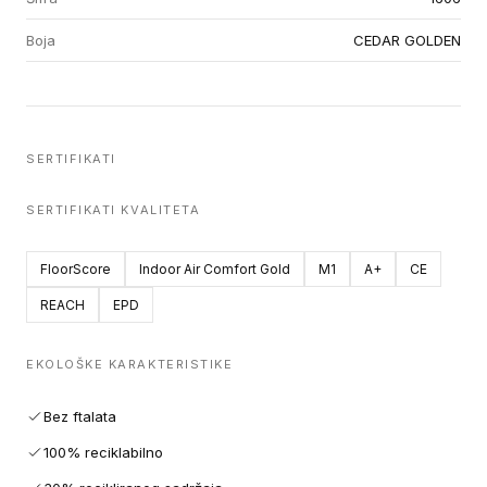
Boja
CEDAR GOLDEN
SERTIFIKATI
SERTIFIKATI KVALITETA
FloorScore
Indoor Air Comfort Gold
M1
A+
CE
REACH
EPD
EKOLOŠKE KARAKTERISTIKE
Bez ftalata
100% reciklabilno