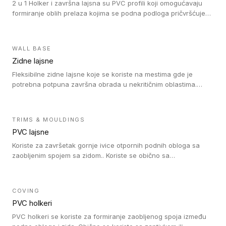
2 u 1 Holker i završna lajsna su PVC profili koji omogućavaju
formiranje oblih prelaza kojima se podna podloga pričvršćuje
za zid i formira zidnu lajsnu, predstavljajući integrisano rešenje.
2 u 1 Holker i završna lajsna su kompatibilni sa homogenim i
heterogenim vinilom u rolnama (u kompaktnoj i u akustičnoj
WALL BASE
verziji).
Zidne lajsne
Fleksibilne zidne lajsne koje se koriste na mestima gde je
potrebna potpuna završna obrada u nekritičnim oblastima.
Zidne lajsne se lako ugrađuju zahvaljujući svojoj savitljivosti i
kompatibilne su sa homogenim i heterogenim vinilnim podovima
u rolni.
TRIMS & MOULDINGS
PVC lajsne
Koriste za završetak gornje ivice otpornih podnih obloga sa
zaobljenim spojem sa zidom.. Koriste se obično sa
formatizerom, PVC lajsne su kompatibilne sa homogenim i
heterogenim vinilnim podovima u rolnama. PVC lajsne su
dostupne u sledećim verzijama: polusavitljive (isplativo rešenje),
COVING
samolepljive (jednostavno za ugradnju) ili dvodelne (higijensko
PVC holkeri
rešenje).
PVC holkeri se koriste za formiranje zaobljenog spoja između