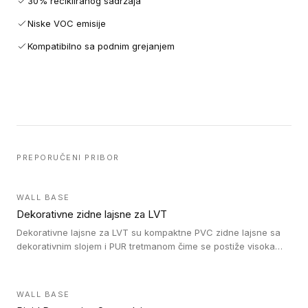
30% recikliranog sadržaja
Niske VOC emisije
Kompatibilno sa podnim grejanjem
PREPORUČENI PRIBOR
WALL BASE
Dekorativne zidne lajsne za LVT
Dekorativne lajsne za LVT su kompaktne PVC zidne lajsne sa
dekorativnim slojem i PUR tretmanom čime se postiže visoka
otpornost na abraziju.
WALL BASE