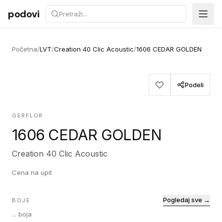
Preskoči na sadržaj
podovi
Početna
/
LVT
/
Creation 40 Clic Acoustic
/
1606 CEDAR GOLDEN
Podeli
GERFLOR
1606 CEDAR GOLDEN
Creation 40 Clic Acoustic
Cena na upit
Pogledaj sve →
BOJE
...
boja