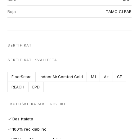
Boja
TAMO CLEAR
SERTIFIKATI
SERTIFIKATI KVALITETA
FloorScore
Indoor Air Comfort Gold
M1
A+
CE
REACH
EPD
EKOLOŠKE KARAKTERISTIKE
Bez ftalata
100% reciklabilno