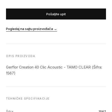
Pošaljite upit
Pogledaj na sajtu proizvođača
→
OPIS PROIZVODA
Gerflor Creation 40 Clic Acoustic - TAMO CLEAR (Šifra:
1567)
TEHNIČKE SPECIFIKACIJE
Šifra
1567