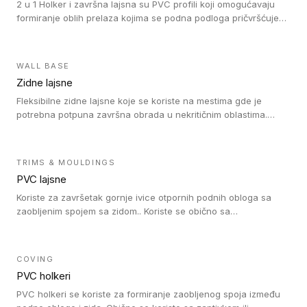
2 u 1 Holker i završna lajsna su PVC profili koji omogućavaju
formiranje oblih prelaza kojima se podna podloga pričvršćuje
za zid i formira zidnu lajsnu, predstavljajući integrisano rešenje.
2 u 1 Holker i završna lajsna su kompatibilni sa homogenim i
heterogenim vinilom u rolnama (u kompaktnoj i u akustičnoj
WALL BASE
verziji).
Zidne lajsne
Fleksibilne zidne lajsne koje se koriste na mestima gde je
potrebna potpuna završna obrada u nekritičnim oblastima.
Zidne lajsne se lako ugrađuju zahvaljujući svojoj savitljivosti i
kompatibilne su sa homogenim i heterogenim vinilnim podovima
u rolni.
TRIMS & MOULDINGS
PVC lajsne
Koriste za završetak gornje ivice otpornih podnih obloga sa
zaobljenim spojem sa zidom.. Koriste se obično sa
formatizerom, PVC lajsne su kompatibilne sa homogenim i
heterogenim vinilnim podovima u rolnama. PVC lajsne su
dostupne u sledećim verzijama: polusavitljive (isplativo rešenje),
COVING
samolepljive (jednostavno za ugradnju) ili dvodelne (higijensko
PVC holkeri
rešenje).
PVC holkeri se koriste za formiranje zaobljenog spoja između