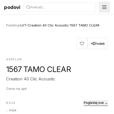
Preskoči na sadržaj
podovi
Početna
/
LVT
/
Creation 40 Clic Acoustic
/
1567 TAMO CLEAR
Podeli
GERFLOR
1567 TAMO CLEAR
Creation 40 Clic Acoustic
Cena na upit
Pogledaj sve →
BOJE
...
boja