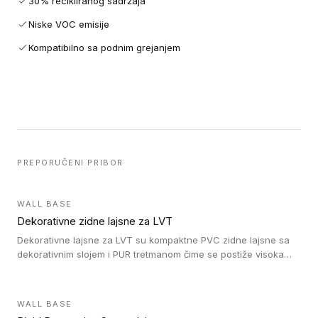
30% recikliranog sadržaja
Niske VOC emisije
Kompatibilno sa podnim grejanjem
PREPORUČENI PRIBOR
WALL BASE
Dekorativne zidne lajsne za LVT
Dekorativne lajsne za LVT su kompaktne PVC zidne lajsne sa
dekorativnim slojem i PUR tretmanom čime se postiže visoka
otpornost na abraziju.
WALL BASE