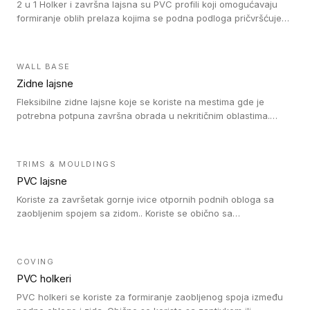
2 u 1 Holker i završna lajsna su PVC profili koji omogućavaju
formiranje oblih prelaza kojima se podna podloga pričvršćuje
za zid i formira zidnu lajsnu, predstavljajući integrisano rešenje.
2 u 1 Holker i završna lajsna su kompatibilni sa homogenim i
heterogenim vinilom u rolnama (u kompaktnoj i u akustičnoj
WALL BASE
verziji).
Zidne lajsne
Fleksibilne zidne lajsne koje se koriste na mestima gde je
potrebna potpuna završna obrada u nekritičnim oblastima.
Zidne lajsne se lako ugrađuju zahvaljujući svojoj savitljivosti i
kompatibilne su sa homogenim i heterogenim vinilnim podovima
u rolni.
TRIMS & MOULDINGS
PVC lajsne
Koriste za završetak gornje ivice otpornih podnih obloga sa
zaobljenim spojem sa zidom.. Koriste se obično sa
formatizerom, PVC lajsne su kompatibilne sa homogenim i
heterogenim vinilnim podovima u rolnama. PVC lajsne su
dostupne u sledećim verzijama: polusavitljive (isplativo rešenje),
COVING
samolepljive (jednostavno za ugradnju) ili dvodelne (higijensko
PVC holkeri
rešenje).
PVC holkeri se koriste za formiranje zaobljenog spoja između