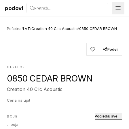
Preskoči na sadržaj
podovi
Početna
/
LVT
/
Creation 40 Clic Acoustic
/
0850 CEDAR BROWN
Podeli
GERFLOR
0850 CEDAR BROWN
Creation 40 Clic Acoustic
Cena na upit
Pogledaj sve →
BOJE
...
boja