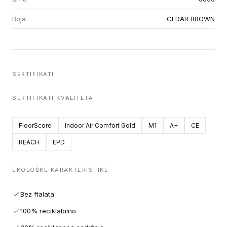
Boja
CEDAR BROWN
SERTIFIKATI
SERTIFIKATI KVALITETA
FloorScore
Indoor Air Comfort Gold
M1
A+
CE
REACH
EPD
EKOLOŠKE KARAKTERISTIKE
Bez ftalata
100% reciklabilno