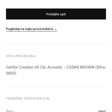
Pošaljite upit
Pogledaj na sajtu proizvođača
→
OPIS PROIZVODA
Gerflor Creation 40 Clic Acoustic - CEDAR BROWN (Šifra:
0850)
TEHNIČKE SPECIFIKACIJE
Šifra
0850