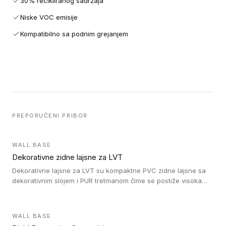
30% recikliranog sadržaja
Niske VOC emisije
Kompatibilno sa podnim grejanjem
PREPORUČENI PRIBOR
WALL BASE
Dekorativne zidne lajsne za LVT
Dekorativne lajsne za LVT su kompaktne PVC zidne lajsne sa
dekorativnim slojem i PUR tretmanom čime se postiže visoka
otpornost na abraziju.
WALL BASE