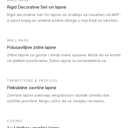
WALL BASE
Rigid Decorative Set-on lajsne
Rigid decorative Set-On lajsne se izrađuju sa nosačem od MDF-
a ispod kojeg se umetne podna obloga u boji boja se savršeno
uklapa. Ove lajsne moraju biti zalepljene i kompatibilne su sa
homogenim i heterogenim vinil rolnama, LVT glue-down, LVT
Click i LVT Loose-Lay podovima.
WALL BASE
Polusavitljive zidne lajsne
Zidne lajsne za gornje i donje meke spojeve. Može da se koristi
na glatkim površinama. Zidne lajsne su kompatibilne sa
heterogenim vinilnim podovima u rolnama, kao i sa LVT. Zidne
lajsne dostupne su u velikom broju boja, pa se lako mogu
uskladiti sa Tarkett podnim oblogama. Zahvaljujući
TRANSITIONS & PROFILES
polusavitljivoj strukturi veoma su jednostavne za ugradnju.
Fleksibilne završne lajsne
Završne lajsne pokrivaju ekspanzioni razmak između dve
različite površine. Mogu ručno da se savijaju na mestu
izvođenja radova kako bi se prilagodile različitim oblicima i
poluprečnicima. Dostupni su u dve visine, jedna za kompaktne
(FT2.5) podove i druga za akustičke (FT5) podove. Kompatibilni
COVING
su sa heterogenim i homogenim vinilnim podovima u rolnama
2 u 1 Holker i završna lajsna