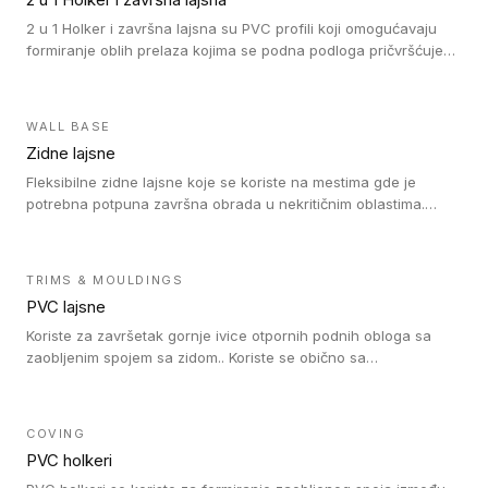
(kompaktni i akustički), kao i sa podnim oblogama od linoleuma.
2 u 1 Holker i završna lajsna su PVC profili koji omogućavaju
formiranje oblih prelaza kojima se podna podloga pričvršćuje
za zid i formira zidnu lajsnu, predstavljajući integrisano rešenje.
2 u 1 Holker i završna lajsna su kompatibilni sa homogenim i
heterogenim vinilom u rolnama (u kompaktnoj i u akustičnoj
WALL BASE
verziji).
Zidne lajsne
Fleksibilne zidne lajsne koje se koriste na mestima gde je
potrebna potpuna završna obrada u nekritičnim oblastima.
Zidne lajsne se lako ugrađuju zahvaljujući svojoj savitljivosti i
kompatibilne su sa homogenim i heterogenim vinilnim podovima
u rolni.
TRIMS & MOULDINGS
PVC lajsne
Koriste za završetak gornje ivice otpornih podnih obloga sa
zaobljenim spojem sa zidom.. Koriste se obično sa
formatizerom, PVC lajsne su kompatibilne sa homogenim i
heterogenim vinilnim podovima u rolnama. PVC lajsne su
dostupne u sledećim verzijama: polusavitljive (isplativo rešenje),
COVING
samolepljive (jednostavno za ugradnju) ili dvodelne (higijensko
PVC holkeri
rešenje).