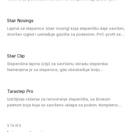
dezene laminata, linoleuma i LVT-ja.
Stair Nosings
Lajsna za stepenice (stair nosing) koja stepeništu daje savršen,
dovršen izgled i usklađuje gazišta sa podestom. PVC profil se
vari ili pričvršćuje vijcima, a žljebovi ili crna carborundum traka
pružaju zaštitu protiv klizanja. Pakovanje: 10 komada po 3 LM.
Stair Clip
Stepenišna lajsna (clip) za savršenu obradu stepenika.
Namenjena je za stepenice, gde obezbeđuje bolju
vodonepropusnost i veću trajnost podne obloge, uz
jednostavno održavanje. Istovremeno poboljšava izgled tako
što ističe donji deo stepenika. Pakovanje: 9 komada po 2,7 LM.
Tarastep Pro
Izdržljivije rešenje za renoviranje stepeništa, sa širokom
paletom boja koja se savršeno uklapa sa podom. Kompletno
rešenje za stepenice donosi povišenu debljinu za udobnost
pod nogama i habajući sloj od 1 mm sa visokom otpornošću na
promet, dok dizajn betona sa izraženim kontrastom na nosu
STAIRS
stepenika i mogućnost kombinovanja sa kolekcijama Taralay i