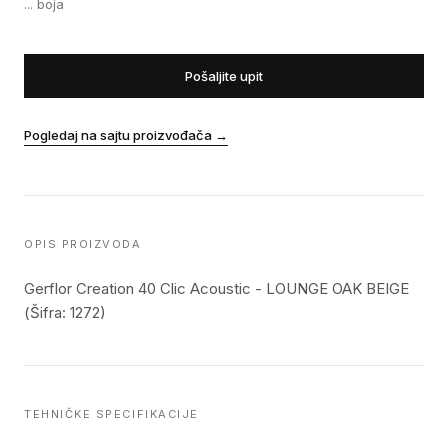
...
boja
Pošaljite upit
Pogledaj na sajtu proizvođača
→
OPIS PROIZVODA
Gerflor Creation 40 Clic Acoustic - LOUNGE OAK BEIGE
(Šifra: 1272)
TEHNIČKE SPECIFIKACIJE