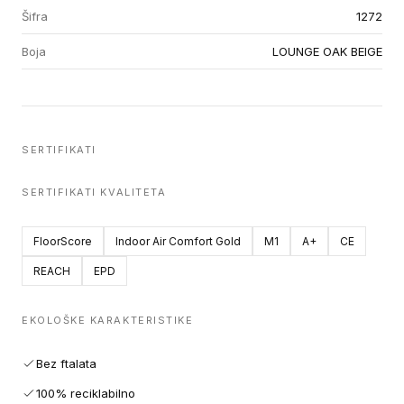
Šifra
1272
Boja
LOUNGE OAK BEIGE
SERTIFIKATI
SERTIFIKATI KVALITETA
FloorScore
Indoor Air Comfort Gold
M1
A+
CE
REACH
EPD
EKOLOŠKE KARAKTERISTIKE
Bez ftalata
100% reciklabilno