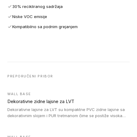
30% recikliranog sadržaja
Niske VOC emisije
Kompatibilno sa podnim grejanjem
PREPORUČENI PRIBOR
WALL BASE
Dekorativne zidne lajsne za LVT
Dekorativne lajsne za LVT su kompaktne PVC zidne lajsne sa
dekorativnim slojem i PUR tretmanom čime se postiže visoka
otpornost na abraziju.