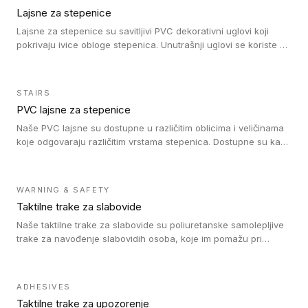
stepenika i mogućnost kombinovanja sa kolekcijama Taralay i
Lajsne za stepenice
Premium obezbeđuju sklad boja između stepeništa i poda.
Protecsol lak olakšava održavanje, a fleksibilan materijal se
Lajsne za stepenice su savitljivi PVC dekorativni uglovi koji
lako seče i postavlja. Idealno za primenu u zdravstvu,
pokrivaju ivice obloge stepenica. Unutrašnji uglovi se koriste za
obrazovanju, kancelarijama i stambenom prostoru. Održivost:
zaštitu donjeg dela zida duže stepeništa. Spoljašnji uglovi se
TVOC nakon 28 dana < 100 mikrograma/m3, 100% reciklabilno,
koriste da se zaštite i sakriju ivice obloge stepenica. Ovi uglovi
proizvedeno u Francuskoj (smanjen CO2 otisak transporta),
stepenica su osmišljeni tako da formiraju glatku i atraktivnu
STAIRS
100% REACH usaglašeno i bez formaldehida za zdravlje i
ivicu. Kompatibilni su sa heterogenim i homogenim vinilnim
PVC lajsne za stepenice
bezbednost.
podovima i Tarkett Tapiflex oblogama za stepenice.
Naše PVC lajsne su dostupne u različitim oblicima i veličinama
koje odgovaraju različitim vrstama stepenica. Dostupne su kao
PVC oble ili blago zaobljene sa poluprečnikom savijanja od 8R.
Jednostavne su za ugradnu zahvaljujući savitljivoj strukturi i
kompatibilne sa heterogenim i homogenim vinilnim podovima u
WARNING & SAFETY
rolnama. Naše PVC lajsne su dostupne i u varijanti sa ravnim
Taktilne trake za slabovide
uglom, sa poluprečnikom savijanja od 2R za stepenice više od
16 cm. Poste i verzije od aluminijuma za oblasti pod visokim
Naše taktilne trake za slabovide su poliuretanske samolepljive
opterećenjem. Postavljaju se na postojeći pod. Veoma su
trake za navođenje slabovidih osoba, koje im pomažu pri
dekorativne i pružaju elegantan vizuelni izgled.
kretanju u prostoru. Ravne trake omogućavaju slabovidim
osobama da prate putanju pomoću belog štapa. Ove taktilne
trake su kompatibilne sa homogenim i heterogenim vinilnim
ADHESIVES
podovima, LVT lepljenim pločicama i linoleumom.
Taktilne trake za upozorenje