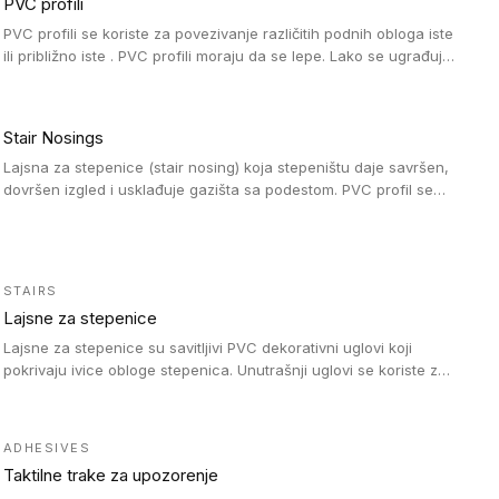
PVC profili
PVC profili se koriste za povezivanje različitih podnih obloga iste
ili približno iste . PVC profili moraju da se lepe. Lako se ugrađuju
zahvaljujući svojoj savitljivosti. Mogu se koristiti i u zdravstvenim
ustanovama, jer su higijenske i jednostavne za čišćenje. PVC
profili su kompatibilne sa heterogenim i homogenim vinilnim
Stair Nosings
podovima, kao i sa linoleumskim podovima.
Lajsna za stepenice (stair nosing) koja stepeništu daje savršen,
dovršen izgled i usklađuje gazišta sa podestom. PVC profil se
vari ili pričvršćuje vijcima, a žljebovi ili crna carborundum traka
pružaju zaštitu protiv klizanja. Pakovanje: 10 komada po 3 LM.
STAIRS
Lajsne za stepenice
Lajsne za stepenice su savitljivi PVC dekorativni uglovi koji
pokrivaju ivice obloge stepenica. Unutrašnji uglovi se koriste za
zaštitu donjeg dela zida duže stepeništa. Spoljašnji uglovi se
koriste da se zaštite i sakriju ivice obloge stepenica. Ovi uglovi
stepenica su osmišljeni tako da formiraju glatku i atraktivnu
ADHESIVES
ivicu. Kompatibilni su sa heterogenim i homogenim vinilnim
Taktilne trake za upozorenje
podovima i Tarkett Tapiflex oblogama za stepenice.