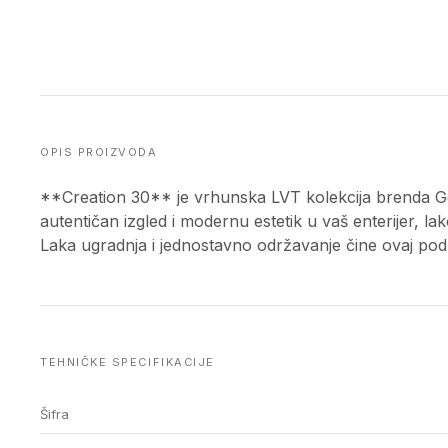
OPIS PROIZVODA
**Creation 30** je vrhunska LVT kolekcija brenda 
autentičan izgled i modernu estetik u vaš enterijer, lak
Laka ugradnja i jednostavno održavanje čine ovaj pod
TEHNIČKE SPECIFIKACIJE
Šifra