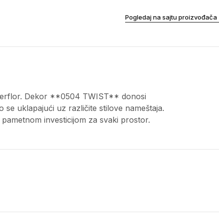
Pogledaj na sajtu proizvođača
Gerflor. Dekor **0504 TWIST** donosi
o se uklapajući uz različite stilove nameštaja.
 pametnom investicijom za svaki prostor.