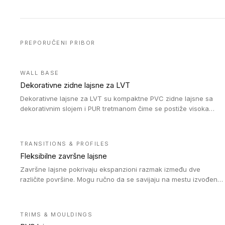
PREPORUČENI PRIBOR
WALL BASE
Dekorativne zidne lajsne za LVT
Dekorativne lajsne za LVT su kompaktne PVC zidne lajsne sa
dekorativnim slojem i PUR tretmanom čime se postiže visoka
otpornost na abraziju.
TRANSITIONS & PROFILES
Fleksibilne završne lajsne
Završne lajsne pokrivaju ekspanzioni razmak između dve
različite površine. Mogu ručno da se savijaju na mestu izvođenja
radova kako bi se prilagodile različitim oblicima i poluprečnicima.
Dostupni su u dve visine, jedna za kompaktne (FT2.5) podove i
druga za akustičke (FT5) podove. Kompatibilni su sa
TRIMS & MOULDINGS
heterogenim i homogenim vinilnim podovima u rolnama