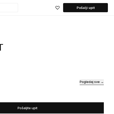
Pošalji upit
T
Pogledaj sve →
Pošaljite upit