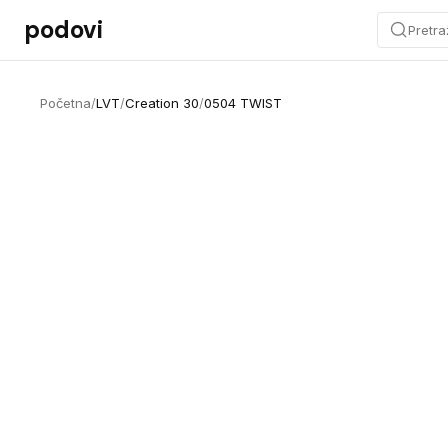
Preskoči na sadržaj
podovi
Pretra
Početna
/
LVT
/
Creation 30
/
0504 TWIST