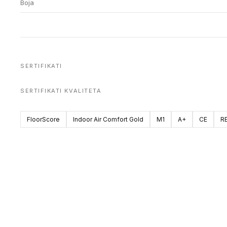
Boja
SERTIFIKATI
SERTIFIKATI KVALITETA
FloorScore
Indoor Air Comfort Gold
M1
A+
CE
R