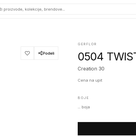
ži proizvode, kolekcije, brendove...
GERFLOR
0504 TWIS
Podeli
Creation 30
Cena na upit
BOJE
...
boja