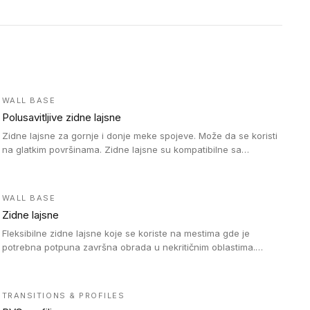
WALL BASE
Polusavitljive zidne lajsne
Zidne lajsne za gornje i donje meke spojeve. Može da se koristi
na glatkim površinama. Zidne lajsne su kompatibilne sa
heterogenim vinilnim podovima u rolnama, kao i sa LVT. Zidne
lajsne dostupne su u velikom broju boja, pa se lako mogu
uskladiti sa Tarkett podnim oblogama. Zahvaljujući polusavitljivoj
WALL BASE
strukturi veoma su jednostavne za ugradnju.
Zidne lajsne
Fleksibilne zidne lajsne koje se koriste na mestima gde je
potrebna potpuna završna obrada u nekritičnim oblastima.
Zidne lajsne se lako ugrađuju zahvaljujući svojoj savitljivosti i
kompatibilne su sa homogenim i heterogenim vinilnim podovima
u rolni.
TRANSITIONS & PROFILES