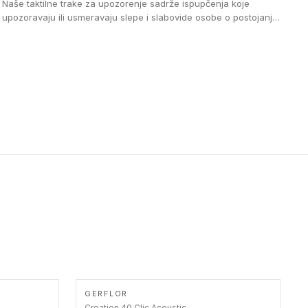
Naše taktilne trake za upozorenje sadrže ispupčenja koje
upozoravaju ili usmeravaju slepe i slabovide osobe o postojanju
prepreke ili oblasti u kojoj je kretanje otežano, kao što su na
primer stepenice. Ove taktilne trake mogu biti postavljene na
homogenim i heterogenim podovima, LVT lepljenim ili
linoleumskim podovima, u skladu sa zahtevima za pristup i
bezbednost osoba sa invaliditetom i sa NF P 98 351
Pristupačnost. Dostupne su u 3 formata: gumene ploče koje se
lepe, poliuertanske samolepljive u kvadratnom i pravougaonom
formatu.
GERFLOR
Creation 40 Clic Acoustic