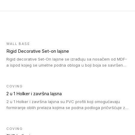
WALL BASE
Rigid Decorative Set-on lajsne
Rigid decorative Set-On lajsne se izrađuju sa nosačem od MDF-
a ispod kojeg se umetne podna obloga u boji boja se savršeno
uklapa. Ove lajsne moraju biti zalepljene i kompatibilne su sa
homogenim i heterogenim vinil rolnama, LVT glue-down, LVT
Click i LVT Loose-Lay podovima.
COVING
2 u 1 Holker i završna lajsna
2 u 1 Holker i završna lajsna su PVC profili koji omogućavaju
formiranje oblih prelaza kojima se podna podloga pričvršćuje za
zid i formira zidnu lajsnu, predstavljajući integrisano rešenje. 2 u
1 Holker i završna lajsna su kompatibilni sa homogenim i
heterogenim vinilom u rolnama (u kompaktnoj i u akustičnoj
COVING
verziji).