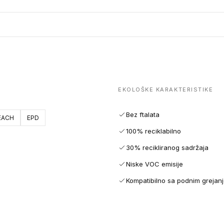
EKOLOŠKE KARAKTERISTIKE
Bez ftalata
EACH
EPD
100% reciklabilno
30% recikliranog sadržaja
Niske VOC emisije
Kompatibilno sa podnim grejan