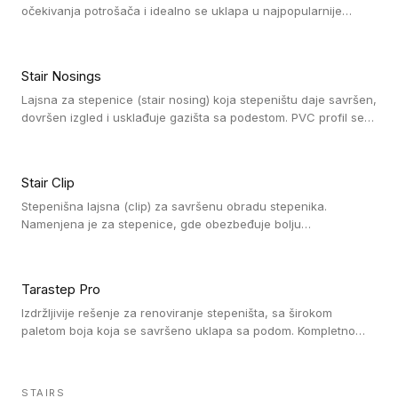
očekivanja potrošača i idealno se uklapa u najpopularnije
dezene laminata, linoleuma i LVT-ja.
Stair Nosings
Lajsna za stepenice (stair nosing) koja stepeništu daje savršen,
dovršen izgled i usklađuje gazišta sa podestom. PVC profil se
vari ili pričvršćuje vijcima, a žljebovi ili crna carborundum traka
pružaju zaštitu protiv klizanja. Pakovanje: 10 komada po 3 LM.
Stair Clip
Stepenišna lajsna (clip) za savršenu obradu stepenika.
Namenjena je za stepenice, gde obezbeđuje bolju
vodonepropusnost i veću trajnost podne obloge, uz
jednostavno održavanje. Istovremeno poboljšava izgled tako
što ističe donji deo stepenika. Pakovanje: 9 komada po 2,7 LM.
Tarastep Pro
Izdržljivije rešenje za renoviranje stepeništa, sa širokom
paletom boja koja se savršeno uklapa sa podom. Kompletno
rešenje za stepenice donosi povišenu debljinu za udobnost
pod nogama i habajući sloj od 1 mm sa visokom otpornošću na
promet, dok dizajn betona sa izraženim kontrastom na nosu
STAIRS