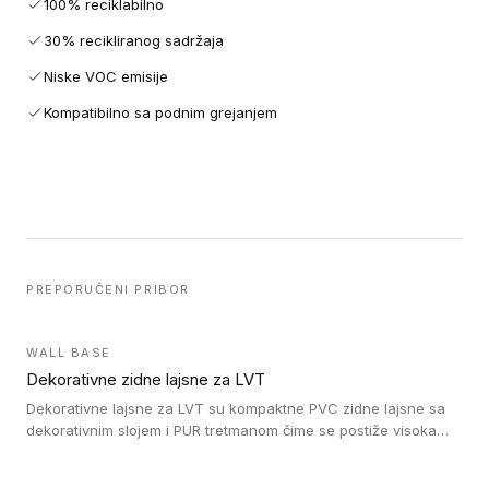
100% reciklabilno
30% recikliranog sadržaja
Niske VOC emisije
Kompatibilno sa podnim grejanjem
PREPORUČENI PRIBOR
WALL BASE
Dekorativne zidne lajsne za LVT
Dekorativne lajsne za LVT su kompaktne PVC zidne lajsne sa
dekorativnim slojem i PUR tretmanom čime se postiže visoka
otpornost na abraziju.