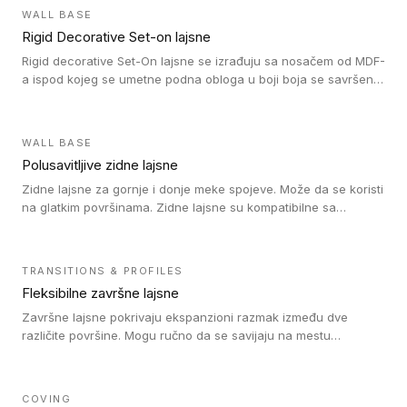
WALL BASE
Rigid Decorative Set-on lajsne
Rigid decorative Set-On lajsne se izrađuju sa nosačem od MDF-
a ispod kojeg se umetne podna obloga u boji boja se savršeno
uklapa. Ove lajsne moraju biti zalepljene i kompatibilne su sa
homogenim i heterogenim vinil rolnama, LVT glue-down, LVT
Click i LVT Loose-Lay podovima.
WALL BASE
Polusavitljive zidne lajsne
Zidne lajsne za gornje i donje meke spojeve. Može da se koristi
na glatkim površinama. Zidne lajsne su kompatibilne sa
heterogenim vinilnim podovima u rolnama, kao i sa LVT. Zidne
lajsne dostupne su u velikom broju boja, pa se lako mogu
uskladiti sa Tarkett podnim oblogama. Zahvaljujući
TRANSITIONS & PROFILES
polusavitljivoj strukturi veoma su jednostavne za ugradnju.
Fleksibilne završne lajsne
Završne lajsne pokrivaju ekspanzioni razmak između dve
različite površine. Mogu ručno da se savijaju na mestu
izvođenja radova kako bi se prilagodile različitim oblicima i
poluprečnicima. Dostupni su u dve visine, jedna za kompaktne
(FT2.5) podove i druga za akustičke (FT5) podove. Kompatibilni
COVING