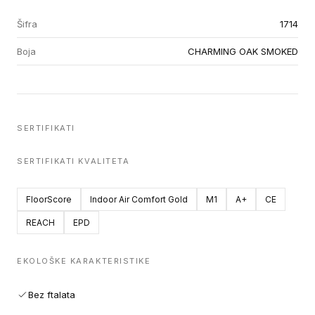
Šifra
1714
Boja
CHARMING OAK SMOKED
SERTIFIKATI
SERTIFIKATI KVALITETA
FloorScore
Indoor Air Comfort Gold
M1
A+
CE
REACH
EPD
EKOLOŠKE KARAKTERISTIKE
Bez ftalata