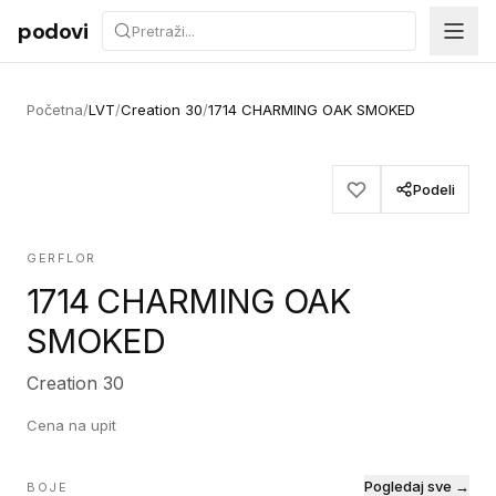
Preskoči na sadržaj
podovi
Početna
/
LVT
/
Creation 30
/
1714 CHARMING OAK SMOKED
Podeli
GERFLOR
1714 CHARMING OAK
SMOKED
Creation 30
Cena na upit
Pogledaj sve →
BOJE