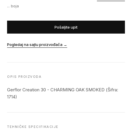
...
boja
Pošaljite upit
Pogledaj na sajtu proizvođača
→
OPIS PROIZVODA
Gerflor Creation 30 - CHARMING OAK SMOKED (Šifra:
1714)
TEHNIČKE SPECIFIKACIJE