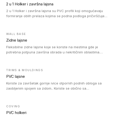
su sa heterogenim i homogenim vinilnim podovima u rolnama
2 u 1 Holker i završna lajsna
(kompaktni i akustički), kao i sa podnim oblogama od linoleuma.
2 u 1 Holker i završna lajsna su PVC profili koji omogućavaju
formiranje oblih prelaza kojima se podna podloga pričvršćuje
za zid i formira zidnu lajsnu, predstavljajući integrisano rešenje.
2 u 1 Holker i završna lajsna su kompatibilni sa homogenim i
heterogenim vinilom u rolnama (u kompaktnoj i u akustičnoj
WALL BASE
verziji).
Zidne lajsne
Fleksibilne zidne lajsne koje se koriste na mestima gde je
potrebna potpuna završna obrada u nekritičnim oblastima.
Zidne lajsne se lako ugrađuju zahvaljujući svojoj savitljivosti i
kompatibilne su sa homogenim i heterogenim vinilnim podovima
u rolni.
TRIMS & MOULDINGS
PVC lajsne
Koriste za završetak gornje ivice otpornih podnih obloga sa
zaobljenim spojem sa zidom.. Koriste se obično sa
formatizerom, PVC lajsne su kompatibilne sa homogenim i
heterogenim vinilnim podovima u rolnama. PVC lajsne su
dostupne u sledećim verzijama: polusavitljive (isplativo rešenje),
COVING
samolepljive (jednostavno za ugradnju) ili dvodelne (higijensko
PVC holkeri
rešenje).