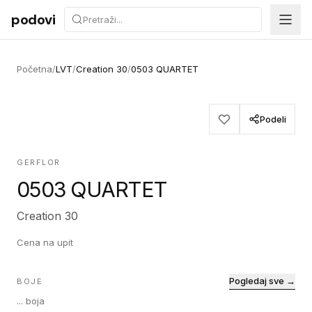
Preskoči na sadržaj
podovi
Početna
/
LVT
/
Creation 30
/
0503 QUARTET
Podeli
GERFLOR
0503 QUARTET
Creation 30
Cena na upit
Pogledaj sve →
BOJE
...
boja