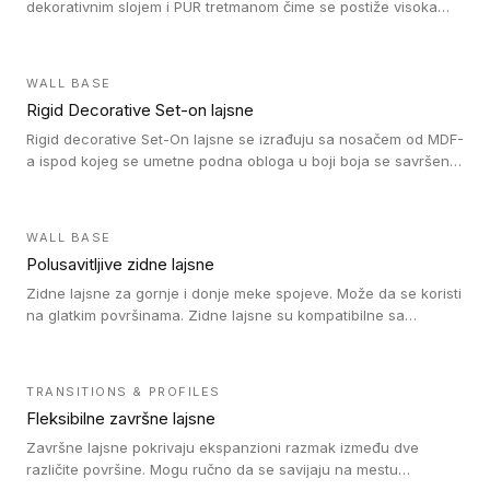
dekorativnim slojem i PUR tretmanom čime se postiže visoka
otpornost na abraziju.
WALL BASE
Rigid Decorative Set-on lajsne
Rigid decorative Set-On lajsne se izrađuju sa nosačem od MDF-
a ispod kojeg se umetne podna obloga u boji boja se savršeno
uklapa. Ove lajsne moraju biti zalepljene i kompatibilne su sa
homogenim i heterogenim vinil rolnama, LVT glue-down, LVT
Click i LVT Loose-Lay podovima.
WALL BASE
Polusavitljive zidne lajsne
Zidne lajsne za gornje i donje meke spojeve. Može da se koristi
na glatkim površinama. Zidne lajsne su kompatibilne sa
heterogenim vinilnim podovima u rolnama, kao i sa LVT. Zidne
lajsne dostupne su u velikom broju boja, pa se lako mogu
uskladiti sa Tarkett podnim oblogama. Zahvaljujući
TRANSITIONS & PROFILES
polusavitljivoj strukturi veoma su jednostavne za ugradnju.
Fleksibilne završne lajsne
Završne lajsne pokrivaju ekspanzioni razmak između dve
različite površine. Mogu ručno da se savijaju na mestu