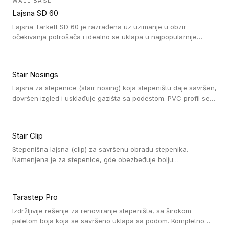
WALL BASE
oblastima sa velikom cirkulacijom.
Lajsna SD 60
Lajsna Tarkett SD 60 je razrađena uz uzimanje u obzir
očekivanja potrošača i idealno se uklapa u najpopularnije
dezene laminata, linoleuma i LVT-ja.
Stair Nosings
Lajsna za stepenice (stair nosing) koja stepeništu daje savršen,
dovršen izgled i usklađuje gazišta sa podestom. PVC profil se
vari ili pričvršćuje vijcima, a žljebovi ili crna carborundum traka
pružaju zaštitu protiv klizanja. Pakovanje: 10 komada po 3 LM.
Stair Clip
Stepenišna lajsna (clip) za savršenu obradu stepenika.
Namenjena je za stepenice, gde obezbeđuje bolju
vodonepropusnost i veću trajnost podne obloge, uz
jednostavno održavanje. Istovremeno poboljšava izgled tako
što ističe donji deo stepenika. Pakovanje: 9 komada po 2,7 LM.
Tarastep Pro
Izdržljivije rešenje za renoviranje stepeništa, sa širokom
paletom boja koja se savršeno uklapa sa podom. Kompletno