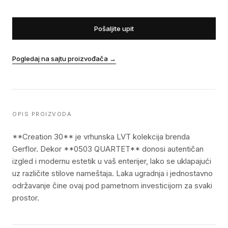
Pošaljite upit
Pogledaj na sajtu proizvođača
→
OPIS PROIZVODA
**Creation 30** je vrhunska LVT kolekcija brenda
Gerflor. Dekor **0503 QUARTET** donosi autentičan
izgled i modernu estetik u vaš enterijer, lako se uklapajući
uz različite stilove nameštaja. Laka ugradnja i jednostavno
održavanje čine ovaj pod pametnom investicijom za svaki
prostor.