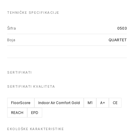
TEHNIČKE SPECIFIKACIJE
Šifra
0503
Boja
QUARTET
SERTIFIKATI
SERTIFIKATI KVALITETA
FloorScore
Indoor Air Comfort Gold
M1
A+
CE
REACH
EPD
EKOLOŠKE KARAKTERISTIKE