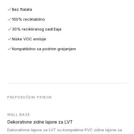
Bez ftalata
100% reciklabilno
30% recikliranog sadržaja
Niske VOC emisije
Kompatibilno sa podnim grejanjem
PREPORUČENI PRIBOR
WALL BASE
Dekorativne zidne lajsne za LVT
Dekorativne lajsne za LVT su kompaktne PVC zidne lajsne sa