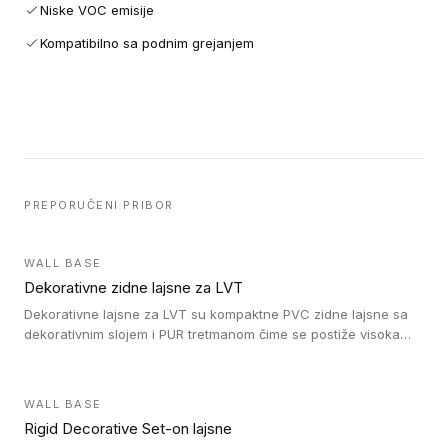
Niske VOC emisije
Kompatibilno sa podnim grejanjem
PREPORUČENI PRIBOR
WALL BASE
Dekorativne zidne lajsne za LVT
Dekorativne lajsne za LVT su kompaktne PVC zidne lajsne sa
dekorativnim slojem i PUR tretmanom čime se postiže visoka
otpornost na abraziju.
WALL BASE
Rigid Decorative Set-on lajsne