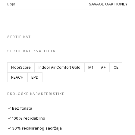
Boja
SAVAGE OAK HONEY
SERTIFIKATI
SERTIFIKATI KVALITETA
FloorScore
Indoor Air Comfort Gold
M1
A+
CE
REACH
EPD
EKOLOŠKE KARAKTERISTIKE
Bez ftalata
100% reciklabilno
30% recikliranog sadržaja