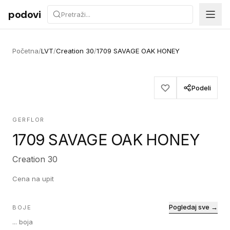
Preskoči na sadržaj
podovi
Početna
/
LVT
/
Creation 30
/
1709 SAVAGE OAK HONEY
Podeli
GERFLOR
1709 SAVAGE OAK HONEY
Creation 30
Cena na upit
Pogledaj sve →
BOJE
...
boja