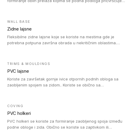
formiranje oblih prelaza kojima se podna podloga pričvršćuje
za zid i formira zidnu lajsnu, predstavljajući integrisano rešenje.
2 u 1 Holker i završna lajsna su kompatibilni sa homogenim i
heterogenim vinilom u rolnama (u kompaktnoj i u akustičnoj
WALL BASE
verziji).
Zidne lajsne
Fleksibilne zidne lajsne koje se koriste na mestima gde je
potrebna potpuna završna obrada u nekritičnim oblastima.
Zidne lajsne se lako ugrađuju zahvaljujući svojoj savitljivosti i
kompatibilne su sa homogenim i heterogenim vinilnim podovima
u rolni.
TRIMS & MOULDINGS
PVC lajsne
Koriste za završetak gornje ivice otpornih podnih obloga sa
zaobljenim spojem sa zidom.. Koriste se obično sa
formatizerom, PVC lajsne su kompatibilne sa homogenim i
heterogenim vinilnim podovima u rolnama. PVC lajsne su
dostupne u sledećim verzijama: polusavitljive (isplativo rešenje),
COVING
samolepljive (jednostavno za ugradnju) ili dvodelne (higijensko
PVC holkeri
rešenje).
PVC holkeri se koriste za formiranje zaobljenog spoja između
podne obloge i zida. Obično se koriste sa zaptivkom ili
poklopcem kojim se pokriva neobrađena ivica podne obloge.