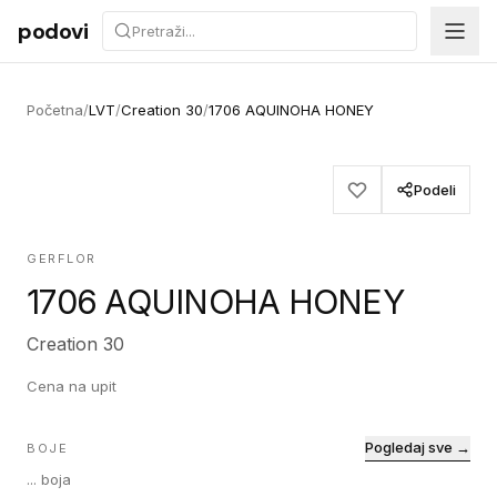
Preskoči na sadržaj
podovi
Početna
/
LVT
/
Creation 30
/
1706 AQUINOHA HONEY
Podeli
GERFLOR
1706 AQUINOHA HONEY
Creation 30
Cena na upit
Pogledaj sve →
BOJE
...
boja