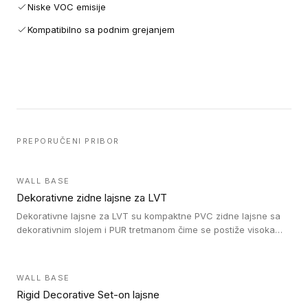
Niske VOC emisije
Kompatibilno sa podnim grejanjem
PREPORUČENI PRIBOR
WALL BASE
Dekorativne zidne lajsne za LVT
Dekorativne lajsne za LVT su kompaktne PVC zidne lajsne sa
dekorativnim slojem i PUR tretmanom čime se postiže visoka
otpornost na abraziju.
WALL BASE
Rigid Decorative Set-on lajsne