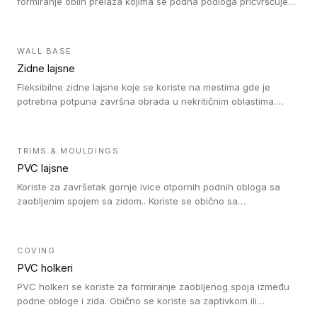
formiranje oblih prelaza kojima se podna podloga pričvršćuje
za zid i formira zidnu lajsnu, predstavljajući integrisano rešenje.
2 u 1 Holker i završna lajsna su kompatibilni sa homogenim i
heterogenim vinilom u rolnama (u kompaktnoj i u akustičnoj
WALL BASE
verziji).
Zidne lajsne
Fleksibilne zidne lajsne koje se koriste na mestima gde je
potrebna potpuna završna obrada u nekritičnim oblastima.
Zidne lajsne se lako ugrađuju zahvaljujući svojoj savitljivosti i
kompatibilne su sa homogenim i heterogenim vinilnim podovima
u rolni.
TRIMS & MOULDINGS
PVC lajsne
Koriste za završetak gornje ivice otpornih podnih obloga sa
zaobljenim spojem sa zidom.. Koriste se obično sa
formatizerom, PVC lajsne su kompatibilne sa homogenim i
heterogenim vinilnim podovima u rolnama. PVC lajsne su
dostupne u sledećim verzijama: polusavitljive (isplativo rešenje),
COVING
samolepljive (jednostavno za ugradnju) ili dvodelne (higijensko
PVC holkeri
rešenje).
PVC holkeri se koriste za formiranje zaobljenog spoja između
podne obloge i zida. Obično se koriste sa zaptivkom ili
poklopcem kojim se pokriva neobrađena ivica podne obloge.