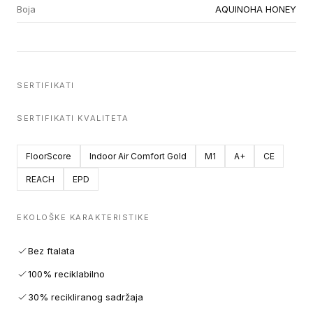
Boja
AQUINOHA HONEY
SERTIFIKATI
SERTIFIKATI KVALITETA
FloorScore
Indoor Air Comfort Gold
M1
A+
CE
REACH
EPD
EKOLOŠKE KARAKTERISTIKE
Bez ftalata
100% reciklabilno
30% recikliranog sadržaja