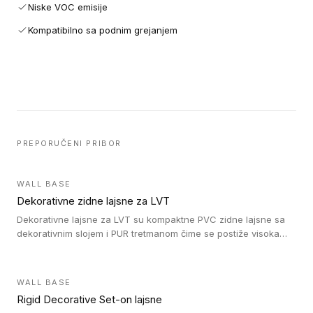
Niske VOC emisije
Kompatibilno sa podnim grejanjem
PREPORUČENI PRIBOR
WALL BASE
Dekorativne zidne lajsne za LVT
Dekorativne lajsne za LVT su kompaktne PVC zidne lajsne sa
dekorativnim slojem i PUR tretmanom čime se postiže visoka
otpornost na abraziju.
WALL BASE
Rigid Decorative Set-on lajsne