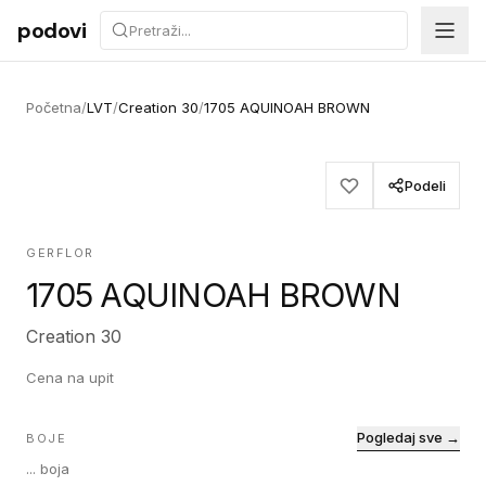
Preskoči na sadržaj
podovi
Početna
/
LVT
/
Creation 30
/
1705 AQUINOAH BROWN
Podeli
GERFLOR
1705 AQUINOAH BROWN
Creation 30
Cena na upit
Pogledaj sve →
BOJE
...
boja