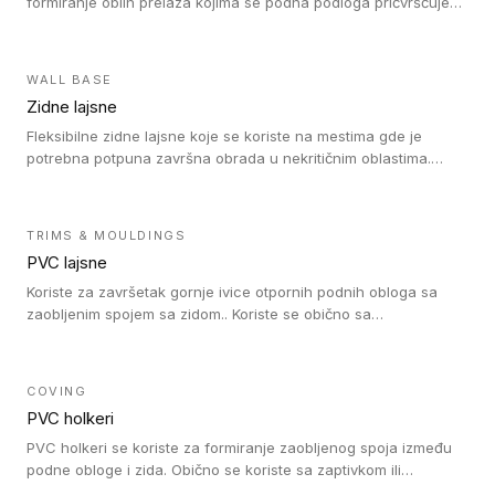
formiranje oblih prelaza kojima se podna podloga pričvršćuje
za zid i formira zidnu lajsnu, predstavljajući integrisano rešenje.
2 u 1 Holker i završna lajsna su kompatibilni sa homogenim i
heterogenim vinilom u rolnama (u kompaktnoj i u akustičnoj
WALL BASE
verziji).
Zidne lajsne
Fleksibilne zidne lajsne koje se koriste na mestima gde je
potrebna potpuna završna obrada u nekritičnim oblastima.
Zidne lajsne se lako ugrađuju zahvaljujući svojoj savitljivosti i
kompatibilne su sa homogenim i heterogenim vinilnim podovima
u rolni.
TRIMS & MOULDINGS
PVC lajsne
Koriste za završetak gornje ivice otpornih podnih obloga sa
zaobljenim spojem sa zidom.. Koriste se obično sa
formatizerom, PVC lajsne su kompatibilne sa homogenim i
heterogenim vinilnim podovima u rolnama. PVC lajsne su
dostupne u sledećim verzijama: polusavitljive (isplativo rešenje),
COVING
samolepljive (jednostavno za ugradnju) ili dvodelne (higijensko
PVC holkeri
rešenje).
PVC holkeri se koriste za formiranje zaobljenog spoja između
podne obloge i zida. Obično se koriste sa zaptivkom ili
poklopcem kojim se pokriva neobrađena ivica podne obloge.