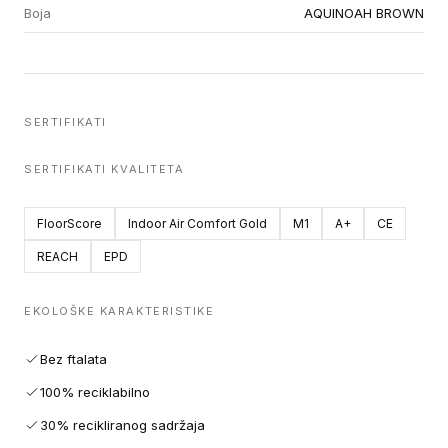
Boja
AQUINOAH BROWN
SERTIFIKATI
SERTIFIKATI KVALITETA
FloorScore
Indoor Air Comfort Gold
M1
A+
CE
REACH
EPD
EKOLOŠKE KARAKTERISTIKE
Bez ftalata
100% reciklabilno
30% recikliranog sadržaja