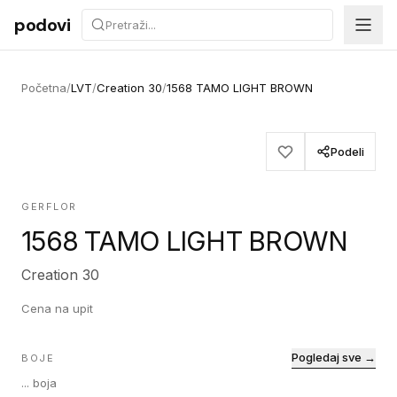
Preskoči na sadržaj
podovi
Početna
/
LVT
/
Creation 30
/
1568 TAMO LIGHT BROWN
Podeli
GERFLOR
1568 TAMO LIGHT BROWN
Creation 30
Cena na upit
Pogledaj sve →
BOJE
...
boja