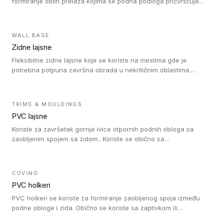
formiranje oblih prelaza kojima se podna podloga pričvršćuje
za zid i formira zidnu lajsnu, predstavljajući integrisano rešenje.
2 u 1 Holker i završna lajsna su kompatibilni sa homogenim i
heterogenim vinilom u rolnama (u kompaktnoj i u akustičnoj
WALL BASE
verziji).
Zidne lajsne
Fleksibilne zidne lajsne koje se koriste na mestima gde je
potrebna potpuna završna obrada u nekritičnim oblastima.
Zidne lajsne se lako ugrađuju zahvaljujući svojoj savitljivosti i
kompatibilne su sa homogenim i heterogenim vinilnim podovima
u rolni.
TRIMS & MOULDINGS
PVC lajsne
Koriste za završetak gornje ivice otpornih podnih obloga sa
zaobljenim spojem sa zidom.. Koriste se obično sa
formatizerom, PVC lajsne su kompatibilne sa homogenim i
heterogenim vinilnim podovima u rolnama. PVC lajsne su
dostupne u sledećim verzijama: polusavitljive (isplativo rešenje),
COVING
samolepljive (jednostavno za ugradnju) ili dvodelne (higijensko
PVC holkeri
rešenje).
PVC holkeri se koriste za formiranje zaobljenog spoja između
podne obloge i zida. Obično se koriste sa zaptivkom ili
poklopcem kojim se pokriva neobrađena ivica podne obloge.