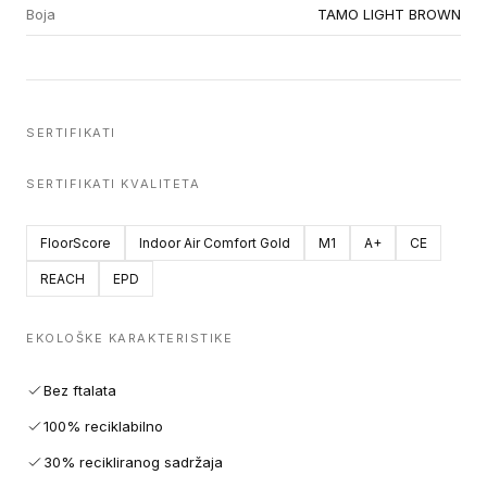
Boja
TAMO LIGHT BROWN
SERTIFIKATI
SERTIFIKATI KVALITETA
FloorScore
Indoor Air Comfort Gold
M1
A+
CE
REACH
EPD
EKOLOŠKE KARAKTERISTIKE
Bez ftalata
100% reciklabilno
30% recikliranog sadržaja