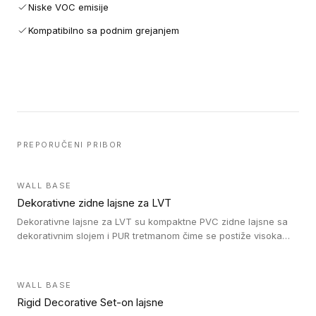
Niske VOC emisije
Kompatibilno sa podnim grejanjem
PREPORUČENI PRIBOR
WALL BASE
Dekorativne zidne lajsne za LVT
Dekorativne lajsne za LVT su kompaktne PVC zidne lajsne sa
dekorativnim slojem i PUR tretmanom čime se postiže visoka
otpornost na abraziju.
WALL BASE
Rigid Decorative Set-on lajsne