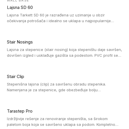
WALL BASE
oblastima sa velikom cirkulacijom.
Lajsna SD 60
Lajsna Tarkett SD 60 je razrađena uz uzimanje u obzir
očekivanja potrošača i idealno se uklapa u najpopularnije
dezene laminata, linoleuma i LVT-ja.
Stair Nosings
Lajsna za stepenice (stair nosing) koja stepeništu daje savršen,
dovršen izgled i usklađuje gazišta sa podestom. PVC profil se
vari ili pričvršćuje vijcima, a žljebovi ili crna carborundum traka
pružaju zaštitu protiv klizanja. Pakovanje: 10 komada po 3 LM.
Stair Clip
Stepenišna lajsna (clip) za savršenu obradu stepenika.
Namenjena je za stepenice, gde obezbeđuje bolju
vodonepropusnost i veću trajnost podne obloge, uz
jednostavno održavanje. Istovremeno poboljšava izgled tako
što ističe donji deo stepenika. Pakovanje: 9 komada po 2,7 LM.
Tarastep Pro
Izdržljivije rešenje za renoviranje stepeništa, sa širokom
paletom boja koja se savršeno uklapa sa podom. Kompletno