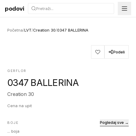
Preskoči na sadržaj
podovi
Početna
/
LVT
/
Creation 30
/
0347 BALLERINA
Podeli
GERFLOR
0347 BALLERINA
Creation 30
Cena na upit
Pogledaj sve →
BOJE
...
boja