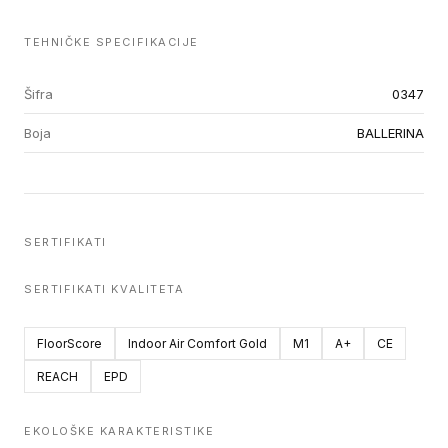
TEHNIČKE SPECIFIKACIJE
Šifra
0347
Boja
BALLERINA
SERTIFIKATI
SERTIFIKATI KVALITETA
FloorScore
Indoor Air Comfort Gold
M1
A+
CE
REACH
EPD
EKOLOŠKE KARAKTERISTIKE