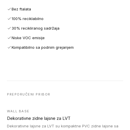
Bez ftalata
100% reciklabilno
30% recikliranog sadržaja
Niske VOC emisije
Kompatibilno sa podnim grejanjem
PREPORUČENI PRIBOR
WALL BASE
Dekorativne zidne lajsne za LVT
Dekorativne lajsne za LVT su kompaktne PVC zidne lajsne sa