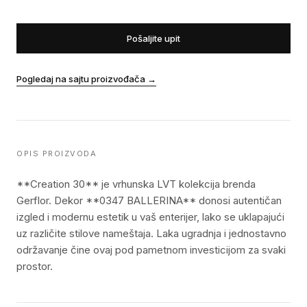
Pošaljite upit
Pogledaj na sajtu proizvođača
→
OPIS PROIZVODA
**Creation 30** je vrhunska LVT kolekcija brenda
Gerflor. Dekor **0347 BALLERINA** donosi autentičan
izgled i modernu estetik u vaš enterijer, lako se uklapajući
uz različite stilove nameštaja. Laka ugradnja i jednostavno
održavanje čine ovaj pod pametnom investicijom za svaki
prostor.