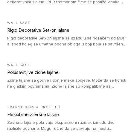
dekorativnim slojem i PUR tretmanom čime se postiže visoka
otpornost na abraziju.
WALL BASE
Rigid Decorative Set-on lajsne
Rigid decorative Set-On lajsne se izrađuju sa nosačem od MDF-
a ispod kojeg se umetne podna obloga u boji boja se savršeno
uklapa. Ove lajsne moraju biti zalepljene i kompatibilne su sa
homogenim i heterogenim vinil rolnama, LVT glue-down, LVT
Click i LVT Loose-Lay podovima.
WALL BASE
Polusavitljive zidne lajsne
Zidne lajsne za gornje i donje meke spojeve. Može da se koristi
na glatkim površinama. Zidne lajsne su kompatibilne sa
heterogenim vinilnim podovima u rolnama, kao i sa LVT. Zidne
lajsne dostupne su u velikom broju boja, pa se lako mogu
uskladiti sa Tarkett podnim oblogama. Zahvaljujući
TRANSITIONS & PROFILES
polusavitljivoj strukturi veoma su jednostavne za ugradnju.
Fleksibilne završne lajsne
Završne lajsne pokrivaju ekspanzioni razmak između dve
različite površine. Mogu ručno da se savijaju na mestu