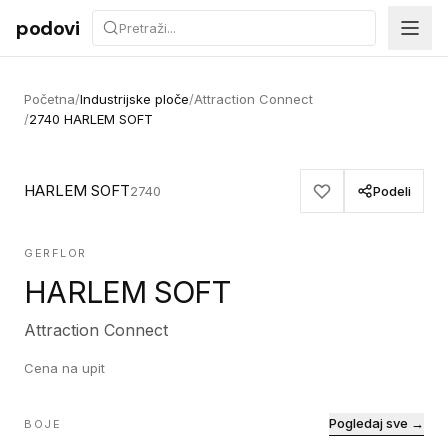
Preskoči na sadržaj
podovi
Početna
/
Industrijske ploče
/
Attraction Connect
/
2740 HARLEM SOFT
HARLEM SOFT
2740
Podeli
GERFLOR
HARLEM SOFT
Attraction Connect
Cena na upit
Pogledaj sve →
BOJE