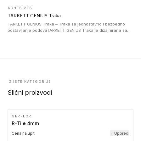
postavljene na homogenim i heterogenim podovima, LVT
ADHESIVES
lepljenim ili linoleumskim podovima, u skladu sa zahtevima za
TARKETT GENIUS Traka
pristup i bezbednost osoba sa invaliditetom i sa NF P 98 351
Pristupačnost. Dostupne su u 3 formata: gumene ploče koje se
TARKETT GENIUS Traka – Traka za jednostavno i bezbedno
lepe, poliuertanske samolepljive u kvadratnom i pravougaonom
postavljanje podovaTARKETT GENIUS Traka je dizajnirana za
formatu.
upotrebu kod podovima iz Excellence Genius loose-lay
kolekcije.
IZ ISTE KATEGORIJE
Slični proizvodi
GERFLOR
R-Tile 4mm
Cena na upit
Uporedi