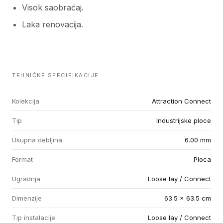
Visok saobraćaj.
Laka renovacija.
TEHNIČKE SPECIFIKACIJE
Kolekcija
Attraction Connect
Tip
Industrijske ploce
Ukupna debljina
6.00 mm
Format
Ploca
Ugradnja
Loose lay / Connect
Dimenzije
63.5 x 63.5 cm
Tip instalacije
Loose lay / Connect