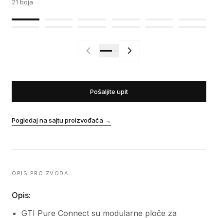
21
boja
Pošaljite upit
Pogledaj na sajtu proizvođača
→
OPIS PROIZVODA
Opis:
GTI Pure Connect su modularne ploče za