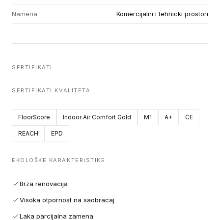
Namena
Komercijalni i tehnicki prostori
SERTIFIKATI
SERTIFIKATI KVALITETA
FloorScore
Indoor Air Comfort Gold
M1
A+
CE
REACH
EPD
EKOLOŠKE KARAKTERISTIKE
Brza renovacija
Visoka otpornost na saobracaj
Laka parcijalna zamena