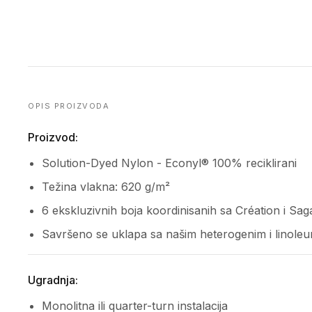
OPIS PROIZVODA
Proizvod:
Solution-Dyed Nylon - Econyl® 100% reciklirani
Težina vlakna: 620 g/m²
6 ekskluzivnih boja koordinisanih sa Création i Sag
Savršeno se uklapa sa našim heterogenim i linole
Ugradnja:
Monolitna ili quarter-turn instalacija