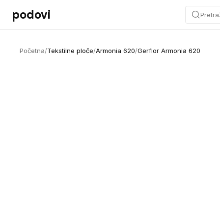
Preskoči na sadržaj
podovi
Pretra
Početna
/
Tekstilne ploče
/
Armonia 620
/
Gerflor Armonia 620