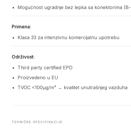
Mogućnost ugradnje bez lepka sa konektorima (B
Primena:
Klasa 33 za intenzivnu komercijalnu upotrebu
Održivost:
Third party certified EPD
Proizvedeno u EU
TVOC <100µg/m³ → kvalitet unutrašnjeg vazduha
TEHNIČKE SPECIFIKACIJE