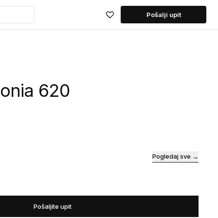
Pošalji upit
monia 620
Pogledaj sve →
Pošaljite upit