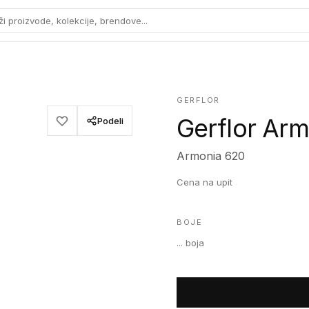
ži proizvode, kolekcije, brendove...
GERFLOR
Gerflor Ar
Podeli
Armonia 620
Cena na upit
BOJE
...
boja