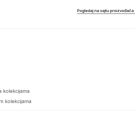
Pogledaj na sajtu proizvođača
a kolekcijama
um kolekcijama