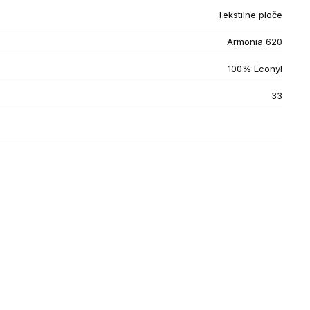
Tekstilne ploče
Armonia 620
100% Econyl
33