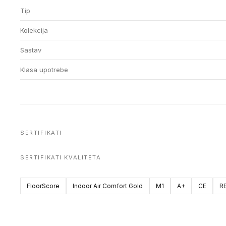
Tip
Kolekcija
Sastav
Klasa upotrebe
SERTIFIKATI
SERTIFIKATI KVALITETA
FloorScore
Indoor Air Comfort Gold
M1
A+
CE
R