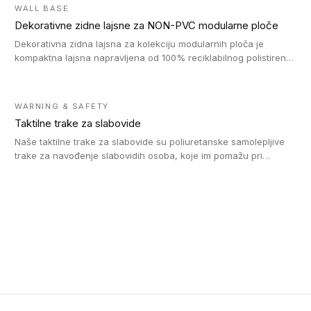
WALL BASE
Dekorativne zidne lajsne za NON-PVC modularne ploče
Dekorativna zidna lajsna za kolekciju modularnih ploča je
kompaktna lajsna napravljena od 100% reciklabilnog polistirena,
sa najmanje 30% recikliranog materijala.
WARNING & SAFETY
Taktilne trake za slabovide
Naše taktilne trake za slabovide su poliuretanske samolepljive
trake za navođenje slabovidih osoba, koje im pomažu pri
kretanju u prostoru. Ravne trake omogućavaju slabovidim
osobama da prate putanju pomoću belog štapa. Ove taktilne
trake su kompatibilne sa homogenim i heterogenim vinilnim
podovima, LVT lepljenim pločicama i linoleumom.