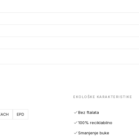
EKOLOŠKE KARAKTERISTIKE
Bez ftalata
EACH
EPD
100% reciklabilno
Smanjenje buke