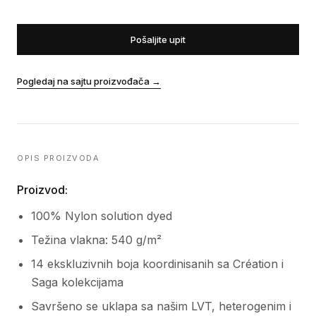
Pošaljite upit
Pogledaj na sajtu proizvođača
→
OPIS PROIZVODA
Proizvod:
100% Nylon solution dyed
Težina vlakna: 540 g/m²
14 ekskluzivnih boja koordinisanih sa Création i
Saga kolekcijama
Savršeno se uklapa sa našim LVT, heterogenim i