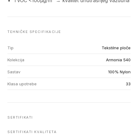
TVOC <100µg/m³ → kvalitet unutrašnjeg vazduha
TEHNIČKE SPECIFIKACIJE
Tip
Tekstilne ploče
Kolekcija
Armonia 540
Sastav
100% Nylon
Klasa upotrebe
33
SERTIFIKATI
SERTIFIKATI KVALITETA