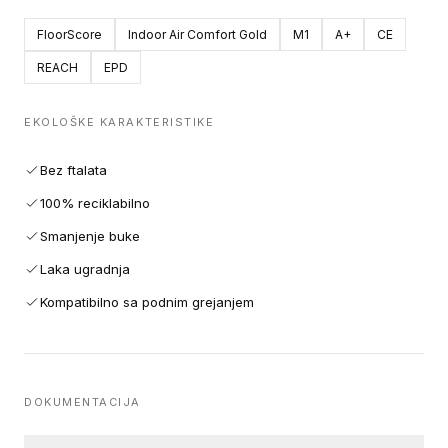
FloorScore
Indoor Air Comfort Gold
M1
A+
CE
REACH
EPD
EKOLOŠKE KARAKTERISTIKE
Bez ftalata
100% reciklabilno
Smanjenje buke
Laka ugradnja
Kompatibilno sa podnim grejanjem
DOKUMENTACIJA