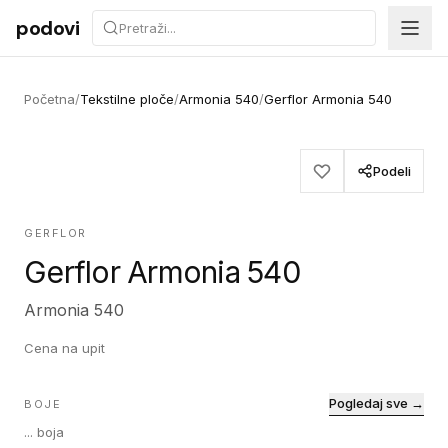
Preskoči na sadržaj
podovi
Početna
/
Tekstilne ploče
/
Armonia 540
/
Gerflor Armonia 540
Podeli
GERFLOR
Gerflor Armonia 540
Armonia 540
Cena na upit
Pogledaj sve →
BOJE
...
boja