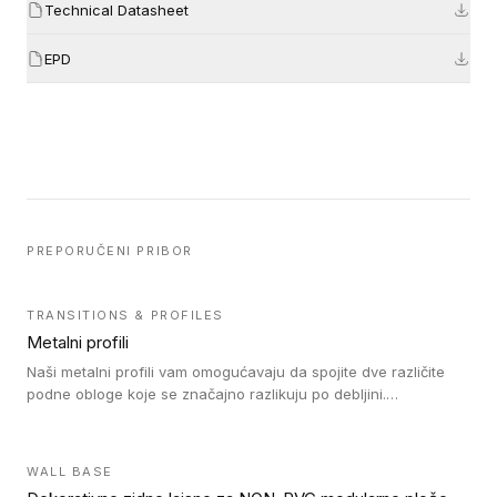
Technical Datasheet
EPD
PREPORUČENI PRIBOR
TRANSITIONS & PROFILES
Metalni profili
Naši metalni profili vam omogućavaju da spojite dve različite
podne obloge koje se značajno razlikuju po debljini.
Jednostavni su za ugradnju i ne ometaju kretanje zahvaljujući
velikom nagibu. Mogu da se koriste za ublažavanje razlike u
debljini do 8mm. Naši metalni profili mogu da se koriste u
WALL BASE
oblastima sa velikom cirkulacijom.