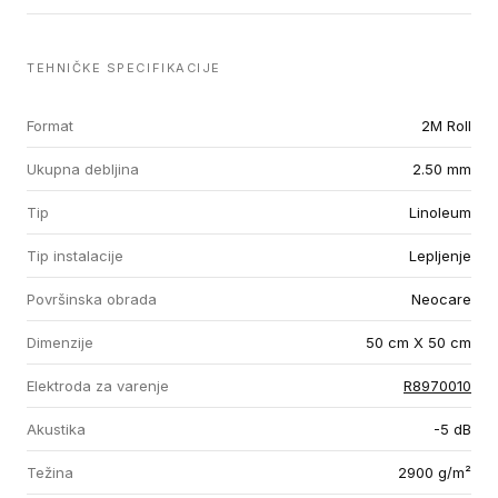
TEHNIČKE SPECIFIKACIJE
Format
2M Roll
Ukupna debljina
2.50 mm
Tip
Linoleum
Tip instalacije
Lepljenje
Površinska obrada
Neocare
Dimenzije
50 cm X 50 cm
Elektroda za varenje
R8970010
Akustika
-5 dB
Težina
2900 g/m²