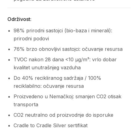
Održivost:
98% prirodni sastojci (bio-baza i minerali):
prirodni podovi
76% brzo obnovljivi sastojci: očuvanje resursa
TVOC nakon 28 dana <10 µg/m³: vrlo dobar
kvalitet unutrašnjeg vazduha
Do 40% recikliranog sadržaja / 100%
reciklabilno: očuvanje resursa
Proizvedeno u Nemačkoj: smanjen CO2 otisak
transporta
CO2 neutralno od proizvodnje do isporuke
Cradle to Cradle Silver sertifikat