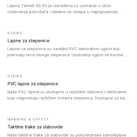
Lajsna Tarkett SD 60 je razrađena uz uzimanje u obzir
očekivanja potrošača i idealno se uklapa u najpopularnije
dezene laminata, linoleuma i LVT-ja.
STAIRS
Lajsne za stepenice
Lajsne za stepenice su savitljivi PVC dekorativni uglovi koji
pokrivaju ivice obloge stepenica. Unutrašnji uglovi se koriste za
zaštitu donjeg dela zida duže stepeništa. Spoljašnji uglovi se
koriste da se zaštite i sakriju ivice obloge stepenica. Ovi uglovi
stepenica su osmišljeni tako da formiraju glatku i atraktivnu
STAIRS
ivicu. Kompatibilni su sa heterogenim i homogenim vinilnim
PVC lajsne za stepenice
podovima i Tarkett Tapiflex oblogama za stepenice.
Naše PVC lajsne su dostupne u različitim oblicima i veličinama
koje odgovaraju različitim vrstama stepenica. Dostupne su kao
PVC oble ili blago zaobljene sa poluprečnikom savijanja od 8R.
Jednostavne su za ugradnu zahvaljujući savitljivoj strukturi i
kompatibilne sa heterogenim i homogenim vinilnim podovima u
WARNING & SAFETY
rolnama. Naše PVC lajsne su dostupne i u varijanti sa ravnim
Taktilne trake za slabovide
uglom, sa poluprečnikom savijanja od 2R za stepenice više od
16 cm. Poste i verzije od aluminijuma za oblasti pod visokim
Naše taktilne trake za slabovide su poliuretanske samolepljive