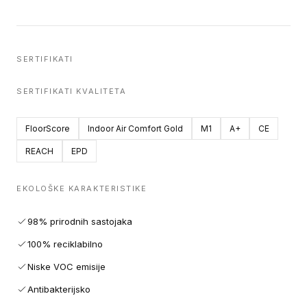
SERTIFIKATI
SERTIFIKATI KVALITETA
FloorScore
Indoor Air Comfort Gold
M1
A+
CE
REACH
EPD
EKOLOŠKE KARAKTERISTIKE
98% prirodnih sastojaka
100% reciklabilno
Niske VOC emisije
Antibakterijsko