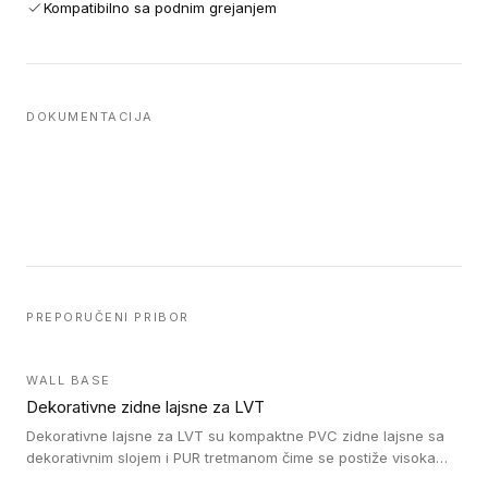
Kompatibilno sa podnim grejanjem
DOKUMENTACIJA
PREPORUČENI PRIBOR
WALL BASE
Dekorativne zidne lajsne za LVT
Dekorativne lajsne za LVT su kompaktne PVC zidne lajsne sa
dekorativnim slojem i PUR tretmanom čime se postiže visoka
otpornost na abraziju.