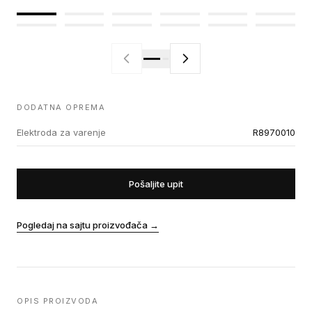
DODATNA OPREMA
Elektroda za varenje
R8970010
Pošaljite upit
Pogledaj na sajtu proizvođača
→
OPIS PROIZVODA