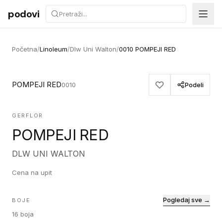
Preskoči na sadržaj
podovi
Početna
/
Linoleum
/
Dlw Uni Walton
/
0010 POMPEJI RED
POMPEJI RED
0010
Podeli
GERFLOR
POMPEJI RED
DLW UNI WALTON
Cena na upit
Pogledaj sve →
BOJE
16
boja