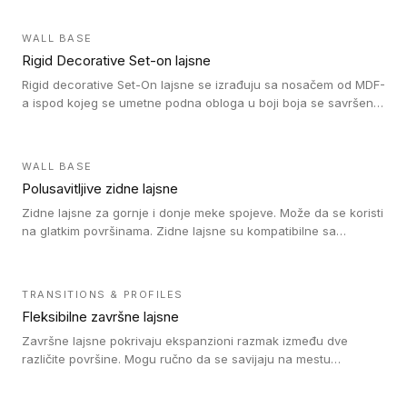
WALL BASE
Rigid Decorative Set-on lajsne
Rigid decorative Set-On lajsne se izrađuju sa nosačem od MDF-
a ispod kojeg se umetne podna obloga u boji boja se savršeno
uklapa. Ove lajsne moraju biti zalepljene i kompatibilne su sa
homogenim i heterogenim vinil rolnama, LVT glue-down, LVT
Click i LVT Loose-Lay podovima.
WALL BASE
Polusavitljive zidne lajsne
Zidne lajsne za gornje i donje meke spojeve. Može da se koristi
na glatkim površinama. Zidne lajsne su kompatibilne sa
heterogenim vinilnim podovima u rolnama, kao i sa LVT. Zidne
lajsne dostupne su u velikom broju boja, pa se lako mogu
uskladiti sa Tarkett podnim oblogama. Zahvaljujući
TRANSITIONS & PROFILES
polusavitljivoj strukturi veoma su jednostavne za ugradnju.
Fleksibilne završne lajsne
Završne lajsne pokrivaju ekspanzioni razmak između dve
različite površine. Mogu ručno da se savijaju na mestu
izvođenja radova kako bi se prilagodile različitim oblicima i
poluprečnicima. Dostupni su u dve visine, jedna za kompaktne