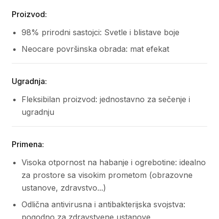
Proizvod:
98% prirodni sastojci: Svetle i blistave boje
Neocare površinska obrada: mat efekat
Ugradnja:
Fleksibilan proizvod: jednostavno za sečenje i
ugradnju
Primena:
Visoka otpornost na habanje i ogrebotine: idealno
za prostore sa visokim prometom (obrazovne
ustanove, zdravstvo...)
Odlična antivirusna i antibakterijska svojstva:
pogodno za zdravstvene ustanove