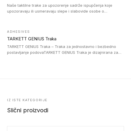
Naše taktilne trake za upozorenje sadrže ispupčenja koje
upozoravaju ili usmeravaju slepe i slabovide osobe o
postojanju prepreke ili oblasti u kojoj je kretanje otežano, kao
što su na primer stepenice. Ove taktilne trake mogu biti
postavljene na homogenim i heterogenim podovima, LVT
ADHESIVES
lepljenim ili linoleumskim podovima, u skladu sa zahtevima za
TARKETT GENIUS Traka
pristup i bezbednost osoba sa invaliditetom i sa NF P 98 351
Pristupačnost. Dostupne su u 3 formata: gumene ploče koje se
TARKETT GENIUS Traka – Traka za jednostavno i bezbedno
lepe, poliuertanske samolepljive u kvadratnom i pravougaonom
postavljanje podovaTARKETT GENIUS Traka je dizajnirana za
formatu.
upotrebu kod podovima iz Excellence Genius loose-lay
kolekcije.
IZ ISTE KATEGORIJE
Slični proizvodi