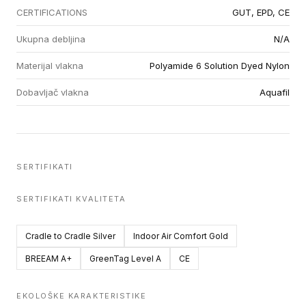
CERTIFICATIONS
GUT, EPD, CE
Ukupna debljina
N/A
Materijal vlakna
Polyamide 6 Solution Dyed Nylon
Dobavljač vlakna
Aquafil
SERTIFIKATI
SERTIFIKATI KVALITETA
Cradle to Cradle Silver
Indoor Air Comfort Gold
BREEAM A+
GreenTag Level A
CE
EKOLOŠKE KARAKTERISTIKE