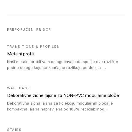
PREPORUČENI PRIBOR
TRANSITIONS & PROFILES
Metalni profili
Naši metalni profili vam omogućavaju da spojite dve različite
podne obloge koje se značajno razlikuju po debljini.
Jednostavni su za ugradnju i ne ometaju kretanje zahvaljujući
velikom nagibu. Mogu da se koriste za ublažavanje razlike u
debljini do 8mm. Naši metalni profili mogu da se koriste u
WALL BASE
oblastima sa velikom cirkulacijom.
Dekorativne zidne lajsne za NON-PVC modularne ploče
Dekorativna zidna lajsna za kolekciju modularnih ploča je
kompaktna lajsna napravljena od 100% reciklabilnog
polistirena, sa najmanje 30% recikliranog materijala.
STAIRS