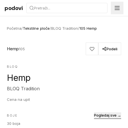
Preskoči na sadržaj
podovi
Početna
/
Tekstilne ploče
/
BLOQ Tradition
/
105 Hemp
Hemp
105
Podeli
BLOQ
Hemp
BLOQ Tradition
Cena na upit
Pogledaj sve →
BOJE
30
boja