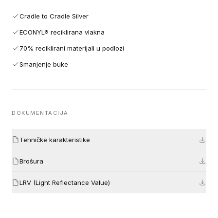
Cradle to Cradle Silver
ECONYL® reciklirana vlakna
70% reciklirani materijali u podlozi
Smanjenje buke
DOKUMENTACIJA
Tehničke karakteristike
Brošura
LRV (Light Reflectance Value)