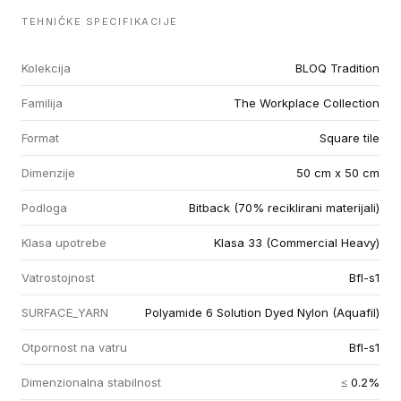
TEHNIČKE SPECIFIKACIJE
Kolekcija
BLOQ Tradition
Familija
The Workplace Collection
Format
Square tile
Dimenzije
50 cm x 50 cm
Podloga
Bitback (70% reciklirani materijali)
Klasa upotrebe
Klasa 33 (Commercial Heavy)
Vatrostojnost
Bfl-s1
SURFACE_YARN
Polyamide 6 Solution Dyed Nylon (Aquafil)
Otpornost na vatru
Bfl-s1
Dimenzionalna stabilnost
≤ 0.2%