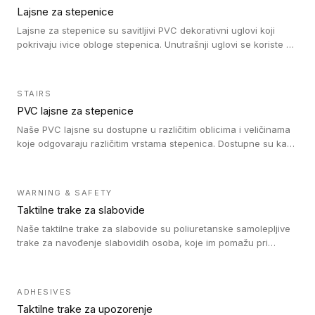
Lajsne za stepenice
Lajsne za stepenice su savitljivi PVC dekorativni uglovi koji
pokrivaju ivice obloge stepenica. Unutrašnji uglovi se koriste za
zaštitu donjeg dela zida duže stepeništa. Spoljašnji uglovi se
koriste da se zaštite i sakriju ivice obloge stepenica. Ovi uglovi
stepenica su osmišljeni tako da formiraju glatku i atraktivnu
STAIRS
ivicu. Kompatibilni su sa heterogenim i homogenim vinilnim
PVC lajsne za stepenice
podovima i Tarkett Tapiflex oblogama za stepenice.
Naše PVC lajsne su dostupne u različitim oblicima i veličinama
koje odgovaraju različitim vrstama stepenica. Dostupne su kao
PVC oble ili blago zaobljene sa poluprečnikom savijanja od 8R.
Jednostavne su za ugradnu zahvaljujući savitljivoj strukturi i
kompatibilne sa heterogenim i homogenim vinilnim podovima u
WARNING & SAFETY
rolnama. Naše PVC lajsne su dostupne i u varijanti sa ravnim
Taktilne trake za slabovide
uglom, sa poluprečnikom savijanja od 2R za stepenice više od
16 cm. Poste i verzije od aluminijuma za oblasti pod visokim
Naše taktilne trake za slabovide su poliuretanske samolepljive
opterećenjem. Postavljaju se na postojeći pod. Veoma su
trake za navođenje slabovidih osoba, koje im pomažu pri
dekorativne i pružaju elegantan vizuelni izgled.
kretanju u prostoru. Ravne trake omogućavaju slabovidim
osobama da prate putanju pomoću belog štapa. Ove taktilne
trake su kompatibilne sa homogenim i heterogenim vinilnim
ADHESIVES
podovima, LVT lepljenim pločicama i linoleumom.
Taktilne trake za upozorenje