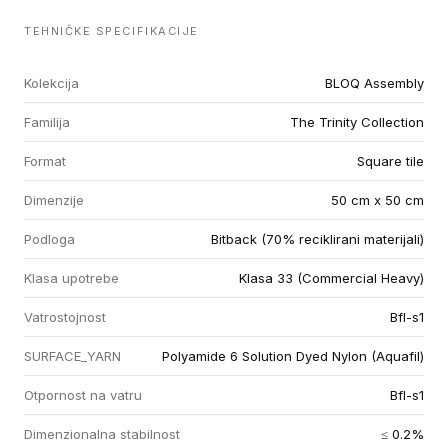
TEHNIČKE SPECIFIKACIJE
Kolekcija
BLOQ Assembly
Familija
The Trinity Collection
Format
Square tile
Dimenzije
50 cm x 50 cm
Podloga
Bitback (70% reciklirani materijali)
Klasa upotrebe
Klasa 33 (Commercial Heavy)
Vatrostojnost
Bfl-s1
SURFACE_YARN
Polyamide 6 Solution Dyed Nylon (Aquafil)
Otpornost na vatru
Bfl-s1
Dimenzionalna stabilnost
≤ 0.2%