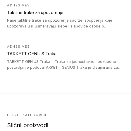
trake su kompatibilne sa homogenim i heterogenim vinilnim
ADHESIVES
podovima, LVT lepljenim pločicama i linoleumom.
Taktilne trake za upozorenje
Naše taktilne trake za upozorenje sadrže ispupčenja koje
upozoravaju ili usmeravaju slepe i slabovide osobe o
postojanju prepreke ili oblasti u kojoj je kretanje otežano, kao
što su na primer stepenice. Ove taktilne trake mogu biti
postavljene na homogenim i heterogenim podovima, LVT
ADHESIVES
lepljenim ili linoleumskim podovima, u skladu sa zahtevima za
TARKETT GENIUS Traka
pristup i bezbednost osoba sa invaliditetom i sa NF P 98 351
Pristupačnost. Dostupne su u 3 formata: gumene ploče koje se
TARKETT GENIUS Traka – Traka za jednostavno i bezbedno
lepe, poliuertanske samolepljive u kvadratnom i pravougaonom
postavljanje podovaTARKETT GENIUS Traka je dizajnirana za
formatu.
upotrebu kod podovima iz Excellence Genius loose-lay
kolekcije.
IZ ISTE KATEGORIJE
Slični proizvodi