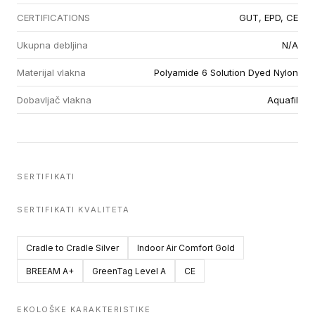
CERTIFICATIONS
GUT, EPD, CE
Ukupna debljina
N/A
Materijal vlakna
Polyamide 6 Solution Dyed Nylon
Dobavljač vlakna
Aquafil
SERTIFIKATI
SERTIFIKATI KVALITETA
Cradle to Cradle Silver
Indoor Air Comfort Gold
BREEAM A+
GreenTag Level A
CE
EKOLOŠKE KARAKTERISTIKE