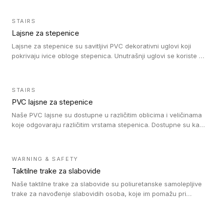
STAIRS
Lajsne za stepenice
Lajsne za stepenice su savitljivi PVC dekorativni uglovi koji
pokrivaju ivice obloge stepenica. Unutrašnji uglovi se koriste za
zaštitu donjeg dela zida duže stepeništa. Spoljašnji uglovi se
koriste da se zaštite i sakriju ivice obloge stepenica. Ovi uglovi
stepenica su osmišljeni tako da formiraju glatku i atraktivnu
STAIRS
ivicu. Kompatibilni su sa heterogenim i homogenim vinilnim
PVC lajsne za stepenice
podovima i Tarkett Tapiflex oblogama za stepenice.
Naše PVC lajsne su dostupne u različitim oblicima i veličinama
koje odgovaraju različitim vrstama stepenica. Dostupne su kao
PVC oble ili blago zaobljene sa poluprečnikom savijanja od 8R.
Jednostavne su za ugradnu zahvaljujući savitljivoj strukturi i
kompatibilne sa heterogenim i homogenim vinilnim podovima u
WARNING & SAFETY
rolnama. Naše PVC lajsne su dostupne i u varijanti sa ravnim
Taktilne trake za slabovide
uglom, sa poluprečnikom savijanja od 2R za stepenice više od
16 cm. Poste i verzije od aluminijuma za oblasti pod visokim
Naše taktilne trake za slabovide su poliuretanske samolepljive
opterećenjem. Postavljaju se na postojeći pod. Veoma su
trake za navođenje slabovidih osoba, koje im pomažu pri
dekorativne i pružaju elegantan vizuelni izgled.
kretanju u prostoru. Ravne trake omogućavaju slabovidim
osobama da prate putanju pomoću belog štapa. Ove taktilne