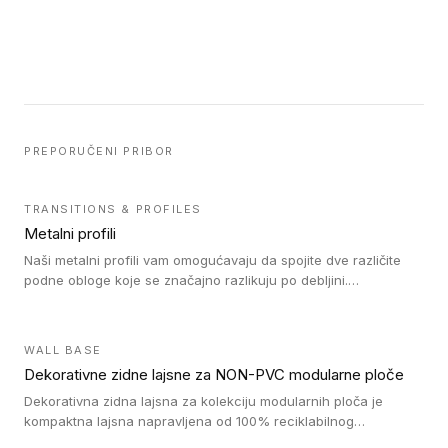
PREPORUČENI PRIBOR
TRANSITIONS & PROFILES
Metalni profili
Naši metalni profili vam omogućavaju da spojite dve različite
podne obloge koje se značajno razlikuju po debljini.
Jednostavni su za ugradnju i ne ometaju kretanje zahvaljujući
velikom nagibu. Mogu da se koriste za ublažavanje razlike u
debljini do 8mm. Naši metalni profili mogu da se koriste u
WALL BASE
oblastima sa velikom cirkulacijom.
Dekorativne zidne lajsne za NON-PVC modularne ploče
Dekorativna zidna lajsna za kolekciju modularnih ploča je
kompaktna lajsna napravljena od 100% reciklabilnog
polistirena, sa najmanje 30% recikliranog materijala.