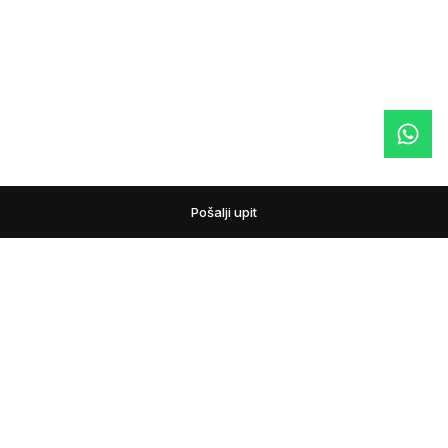
Pošalji upit
podovi
Pažljivo biramo podne obloge i prateći asortiman za
domove, lokale i projekte. Pomažemo vam da uporedite