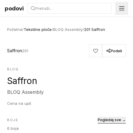
Preskoči na sadržaj
podovi
Početna
/
Tekstilne ploče
/
BLOQ Assembly
/
201 Saffron
Saffron
201
Podeli
BLOQ
Saffron
BLOQ Assembly
Cena na upit
Pogledaj sve →
BOJE
6
boja