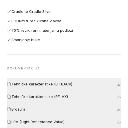
Cradle to Cradle Silver
ECONYL® reciklirana vlakna
70% reciklirani materijali u podlozi
Smanjenje buke
DOKUMENTACIJA
Tehničke karakteristike (BITBACK)
Tehničke karakteristike (RELAX)
Brošura
LRV (Light Reflectance Value)