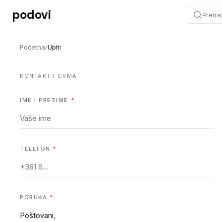
Preskoči na sadržaj
podovi
Pretra
Početna
/
Upiti
KONTAKT FORMA
IME I PREZIME
*
TELEFON
*
PORUKA
*