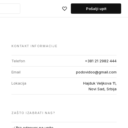
Pošalji upit
KONTAKT INFORMACIJE
Telefon
+381 21 2982 444
Email
podovidoo@gmail.com
Lokacija
Hajduk Veljkova 11,
Novi Sad, Srbija
ZAŠTO IZABRATI NAS?
Brz odgovor na upite