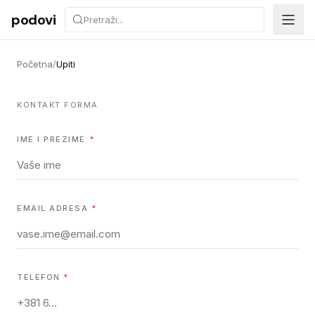
Preskoči na sadržaj
podovi
Početna
/
Upiti
KONTAKT FORMA
IME I PREZIME
*
EMAIL ADRESA
*
TELEFON
*