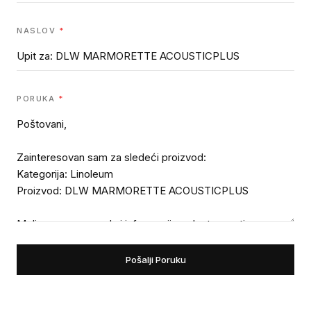
NASLOV
*
PORUKA
*
Pošalji Poruku