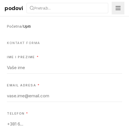
Preskoči na sadržaj
podovi
Početna
/
Upiti
KONTAKT FORMA
IME I PREZIME
*
EMAIL ADRESA
*
TELEFON
*