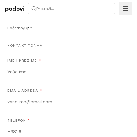
Preskoči na sadržaj
podovi
Početna
/
Upiti
KONTAKT FORMA
IME I PREZIME
*
EMAIL ADRESA
*
TELEFON
*