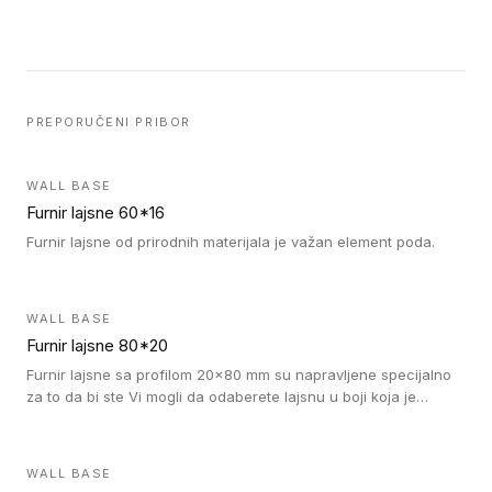
PREPORUČENI PRIBOR
WALL BASE
Furnir lajsne 60*16
Furnir lajsne od prirodnih materijala je važan element poda.
WALL BASE
Furnir lajsne 80*20
Furnir lajsne sa profilom 20x80 mm su napravljene specijalno
za to da bi ste Vi mogli da odaberete lajsnu u boji koja je
identična boji bilo kog dizajna kolekcije parketa.
WALL BASE