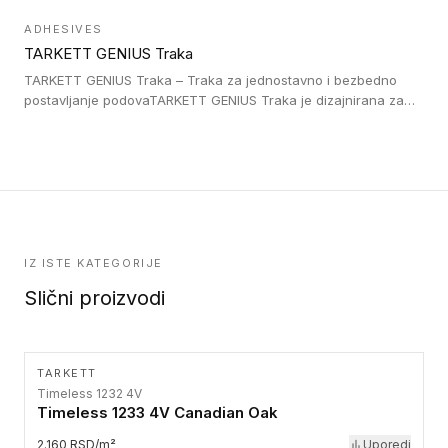
postavljene na homogenim i heterogenim podovima, LVT
ADHESIVES
lepljenim ili linoleumskim podovima, u skladu sa zahtevima za
TARKETT GENIUS Traka
pristup i bezbednost osoba sa invaliditetom i sa NF P 98 351
Pristupačnost. Dostupne su u 3 formata: gumene ploče koje se
TARKETT GENIUS Traka – Traka za jednostavno i bezbedno
lepe, poliuertanske samolepljive u kvadratnom i pravougaonom
postavljanje podovaTARKETT GENIUS Traka je dizajnirana za
formatu.
upotrebu kod podovima iz Excellence Genius loose-lay
kolekcije.
IZ ISTE KATEGORIJE
Slični proizvodi
TARKETT
Timeless 1232 4V
Timeless 1233 4V Canadian Oak
2.160 RSD/m²
Uporedi