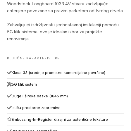
Woodstock Longboard 1033 4V stvara zadivljujuće
enterijere povezane sa pravim parketom od tvrdog drveta.
Zahvaljujući izdržljivosti i jednostavnoj instalaciji pomoću
5G klik sistema, ovo je idealan izbor za projekte
renoviranja.
KLJUČNE KARAKTERISTIKE
Klasa 33 (srednje prometne komercijalne površine)
5G klik sistem
Duge i široke daske (1845 mm)
Ističu prostorne zapremine
Embossing-In-Register dizajni za autentične teksture