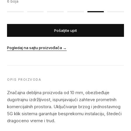
6
boja
Pošaljite upit
Pogledaj na sajtu proizvođača
→
OPIS PROIZVODA
Značajna debljina proizvoda od 10 mm, obezbeđuje
dugotrajnu izdržljivost, ispunjavajući zahteve prometnih
komercijalnih prostora. Uključivanje brzog i jednostavnog
5G klik sistema garantuje besprekornu instalaciju, štedeći
dragoceno vreme i trud.