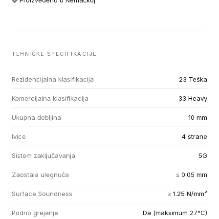
Proizvedeno u Nemačkoj
TEHNIČKE SPECIFIKACIJE
Rezidencijalna klasifikacija
23 Teška
Komercijalna klasifikacija
33 Heavy
Ukupna debljina
10 mm
Ivice
4 strane
Sistem zaključavanja
5G
Zaostala ulegnuća
≤ 0.05 mm
Surface Soundness
≥ 1.25 N/mm²
Podno grejanje
Da (maksimum 27°C)