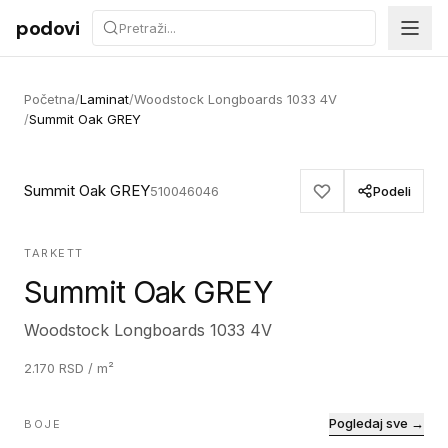
Preskoči na sadržaj
podovi
Početna
/
Laminat
/
Woodstock Longboards 1033 4V
/
Summit Oak GREY
Summit Oak GREY
510046046
Podeli
TARKETT
Summit Oak GREY
Woodstock Longboards 1033 4V
2.170
RSD
/ m²
Pogledaj sve →
BOJE