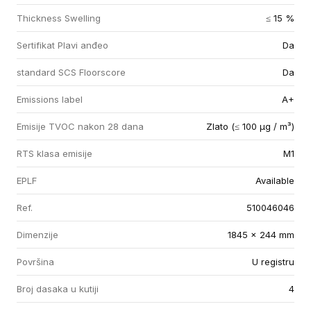
Thickness Swelling
≤ 15 %
Sertifikat Plavi anđeo
Da
standard SCS Floorscore
Da
Emissions label
A+
Emisije TVOC nakon 28 dana
Zlato (≤ 100 µg / m³)
RTS klasa emisije
M1
EPLF
Available
Ref.
510046046
Dimenzije
1845 x 244 mm
Površina
U registru
Broj dasaka u kutiji
4