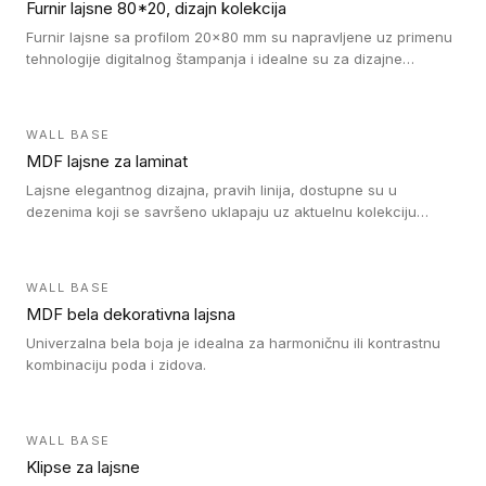
Furnir lajsne 80*20, dizajn kolekcija
Furnir lajsne sa profilom 20x80 mm su napravljene uz primenu
tehnologije digitalnog štampanja i idealne su za dizajne
parketne daske.
WALL BASE
MDF lajsne za laminat
Lajsne elegantnog dizajna, pravih linija, dostupne su u
dezenima koji se savršeno uklapaju uz aktuelnu kolekciju
Tarkett laminata.
WALL BASE
MDF bela dekorativna lajsna
Univerzalna bela boja je idealna za harmoničnu ili kontrastnu
kombinaciju poda i zidova.
WALL BASE
Klipse za lajsne