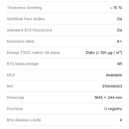
Thickness Swelling
≤ 15 %
Sertifikat Plavi anđeo
Da
standard SCS Floorscore
Da
Emissions label
A+
Emisije TVOC nakon 28 dana
Zlato (≤ 100 µg / m³)
RTS klasa emisije
M1
EPLF
Available
Ref.
510046053
Dimenzije
1845 x 244 mm
Površina
U registru
Broj dasaka u kutiji
4