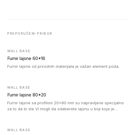
PREPORUČENI PRIBOR
WALL BASE
Furnir lajsne 60*16
Furnir lajsne od prirodnih materijala je važan element poda.
WALL BASE
Furnir lajsne 80*20
Furnir lajsne sa profilom 20x80 mm su napravljene specijalno
za to da bi ste Vi mogli da odaberete lajsnu u boji koja je
identična boji bilo kog dizajna kolekcije parketa.
WALL BASE