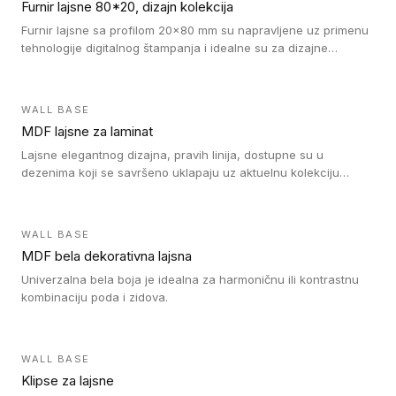
Furnir lajsne 80*20, dizajn kolekcija
Furnir lajsne sa profilom 20x80 mm su napravljene uz primenu
tehnologije digitalnog štampanja i idealne su za dizajne
parketne daske.
WALL BASE
MDF lajsne za laminat
Lajsne elegantnog dizajna, pravih linija, dostupne su u
dezenima koji se savršeno uklapaju uz aktuelnu kolekciju
Tarkett laminata.
WALL BASE
MDF bela dekorativna lajsna
Univerzalna bela boja je idealna za harmoničnu ili kontrastnu
kombinaciju poda i zidova.
WALL BASE
Klipse za lajsne