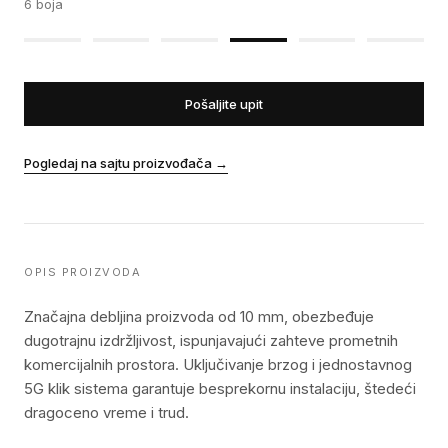
6
boja
Pošaljite upit
Pogledaj na sajtu proizvođača
→
OPIS PROIZVODA
Značajna debljina proizvoda od 10 mm, obezbeđuje
dugotrajnu izdržljivost, ispunjavajući zahteve prometnih
komercijalnih prostora. Uključivanje brzog i jednostavnog
5G klik sistema garantuje besprekornu instalaciju, štedeći
dragoceno vreme i trud.