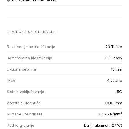
Proizvedeno u Nemačkoj
TEHNIČKE SPECIFIKACIJE
Rezidencijalna klasifikacija
23 Teška
Komercijalna klasifikacija
33 Heavy
Ukupna debljina
10 mm
Ivice
4 strane
Sistem zaključavanja
5G
Zaostala ulegnuća
≤ 0.05 mm
Surface Soundness
≥ 1.25 N/mm²
Podno grejanje
Da (maksimum 27°C)