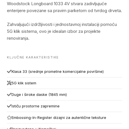
Woodstock Longboard 1033 4V stvara zadivljujuće
enterijere povezane sa pravim parketom od tvrdog drveta.
Zahvaljujući izdržljivosti i jednostavnoj instalaciji pomoću
5G klik sistema, ovo je idealan izbor za projekte
renoviranja.
KLJUČNE KARAKTERISTIKE
Klasa 33 (srednje prometne komercijalne površine)
5G klik sistem
Duge i široke daske (1845 mm)
Ističu prostorne zapremine
Embossing-In-Register dizajni za autentične teksture