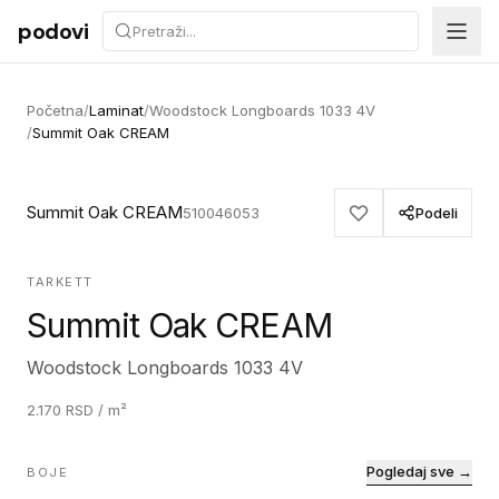
Preskoči na sadržaj
podovi
Početna
/
Laminat
/
Woodstock Longboards 1033 4V
/
Summit Oak CREAM
Summit Oak CREAM
510046053
Podeli
TARKETT
Summit Oak CREAM
Woodstock Longboards 1033 4V
2.170
RSD
/ m²
Pogledaj sve →
BOJE