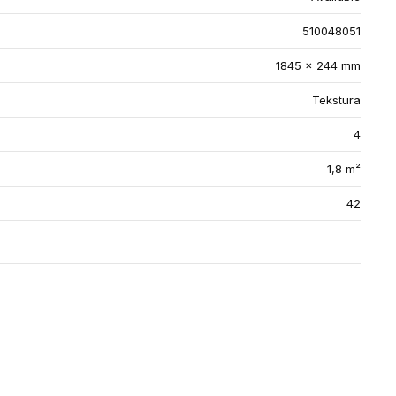
510048051
1845 x 244 mm
Tekstura
4
1,8 m²
42