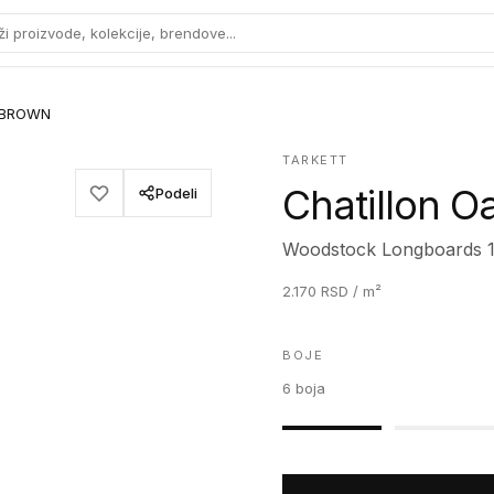
ži proizvode, kolekcije, brendove...
k BROWN
TARKETT
Chatillon 
Podeli
Woodstock Longboards 
2.170
RSD
/ m²
BOJE
6
boja