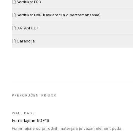
Sertifikat EPD
Sertifikat DoP (Deklaracija o performansama)
DATASHEET
Garancija
PREPORUČENI PRIBOR
WALL BASE
Furnir lajsne 60*16
Furnir lajsne od prirodnih materijala je važan element poda.