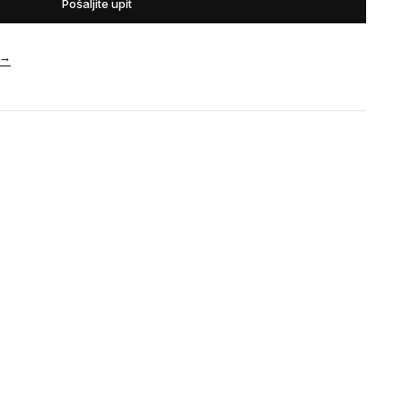
Pošaljite upit
→