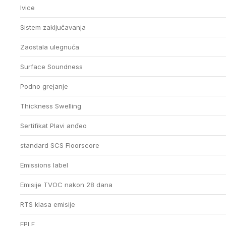
Ivice
Sistem zaključavanja
Zaostala ulegnuća
Surface Soundness
Podno grejanje
Thickness Swelling
Sertifikat Plavi anđeo
standard SCS Floorscore
Emissions label
Emisije TVOC nakon 28 dana
RTS klasa emisije
EPLF