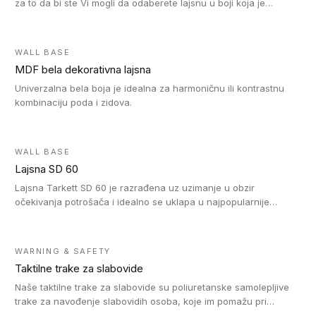
za to da bi ste Vi mogli da odaberete lajsnu u boji koja je
identična boji bilo kog dizajna kolekcije parketa.
WALL BASE
MDF bela dekorativna lajsna
Univerzalna bela boja je idealna za harmoničnu ili kontrastnu
kombinaciju poda i zidova.
WALL BASE
Lajsna SD 60
Lajsna Tarkett SD 60 je razrađena uz uzimanje u obzir
očekivanja potrošača i idealno se uklapa u najpopularnije
dezene laminata, linoleuma i LVT-ja.
WARNING & SAFETY
Taktilne trake za slabovide
Naše taktilne trake za slabovide su poliuretanske samolepljive
trake za navođenje slabovidih osoba, koje im pomažu pri
kretanju u prostoru. Ravne trake omogućavaju slabovidim