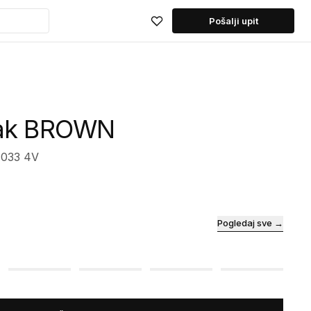
Pošalji upit
Oak BROWN
1033 4V
Pogledaj sve →