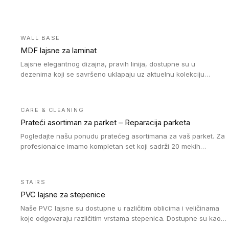
WALL BASE
MDF lajsne za laminat
Lajsne elegantnog dizajna, pravih linija, dostupne su u
dezenima koji se savršeno uklapaju uz aktuelnu kolekciju
Tarkett laminata.
CARE & CLEANING
Prateći asortiman za parket – Reparacija parketa
Pogledajte našu ponudu pratećeg asortimana za vaš parket. Za
profesionalce imamo kompletan set koji sadrži 20 mekih
voskova u obliku štapića u različitim bojama, topilicu i plastični
strugač. Vosak zagrejte i pomešajte dok ne postignete
odgovarajuću nijansu poda. Na taj način postižete profesionalan
STAIRS
rezultat popravke oštećenja na drvenom podu. Ne zaboravite da
PVC lajsne za stepenice
fiksirate vosak našim lakom za reparaciju. Za naše drvene
podove prekrivene tvrdim voskom nudimo Oil Repair kit sa uljem,
Naše PVC lajsne su dostupne u različitim oblicima i veličinama
četkicama i šmirglom. Da li je tokom postavljanja drvenog poda
koje odgovaraju različitim vrstama stepenica. Dostupne su kao
došlo do pojave ogrebotina na njemu? Sa našim markerima za
PVC oble ili blago zaobljene sa poluprečnikom savijanja od 8R.