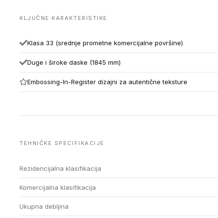
KLJUČNE KARAKTERISTIKE
Klasa 33 (srednje prometne komercijalne površine)
Duge i široke daske (1845 mm)
Embossing-In-Register dizajni za autentične teksture
TEHNIČKE SPECIFIKACIJE
Rezidencijalna klasifikacija
Komercijalna klasifikacija
Ukupna debljina