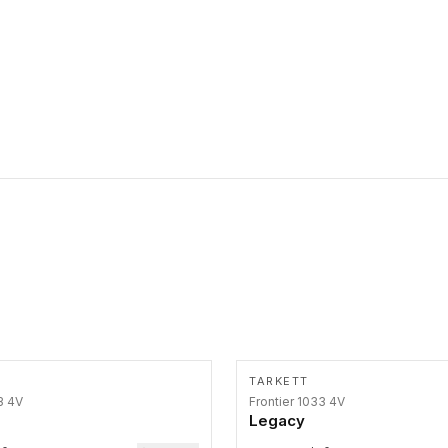
osobama da prate putanju pomoću belog štapa. Ove taktilne
trake su kompatibilne sa homogenim i heterogenim vinilnim
podovima, LVT lepljenim pločicama i linoleumom.
TARKETT
3 4V
Frontier 1033 4V
Legacy