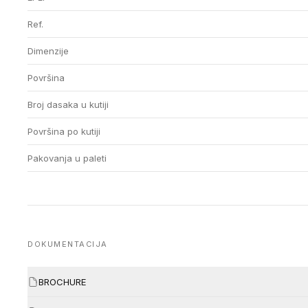
Ref.
Dimenzije
Površina
Broj dasaka u kutiji
Površina po kutiji
Pakovanja u paleti
DOKUMENTACIJA
BROCHURE