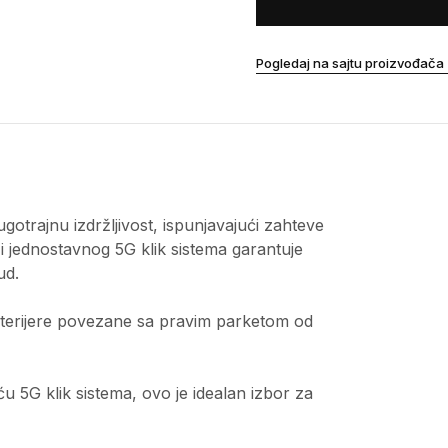
Pogledaj na sajtu proizvođača
otrajnu izdržljivost, ispunjavajući zahteve
i jednostavnog 5G klik sistema garantuje
ud.
terijere povezane sa pravim parketom od
oću 5G klik sistema, ovo je idealan izbor za