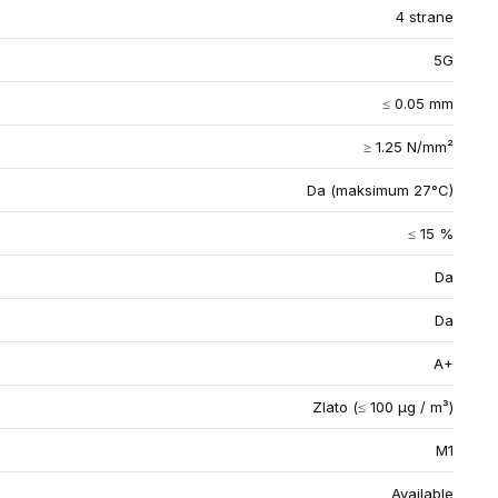
4 strane
5G
≤ 0.05 mm
≥ 1.25 N/mm²
Da (maksimum 27°C)
≤ 15 %
Da
Da
A+
Zlato (≤ 100 µg / m³)
M1
Available