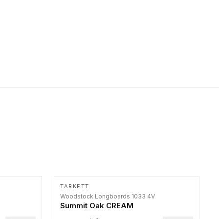
primer stepenice. Ove taktilne trake mogu biti postavljene na
homogenim i heterogenim podovima, LVT lepljenim ili
linoleumskim podovima, u skladu sa zahtevima za pristup i
bezbednost osoba sa invaliditetom i sa NF P 98 351
Pristupačnost. Dostupne su u 3 formata: gumene ploče koje se
lepe, poliuertanske samolepljive u kvadratnom i pravougaonom
formatu.
TARKETT
Woodstock Longboards 1033 4V
Summit Oak CREAM