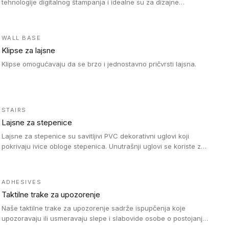
tehnologije digitalnog štampanja i idealne su za dizajne
parketne daske.
WALL BASE
Klipse za lajsne
Klipse omogućavaju da se brzo i jednostavno pričvrsti lajsna.
STAIRS
Lajsne za stepenice
Lajsne za stepenice su savitljivi PVC dekorativni uglovi koji
pokrivaju ivice obloge stepenica. Unutrašnji uglovi se koriste za
zaštitu donjeg dela zida duže stepeništa. Spoljašnji uglovi se
koriste da se zaštite i sakriju ivice obloge stepenica. Ovi uglovi
stepenica su osmišljeni tako da formiraju glatku i atraktivnu
ADHESIVES
ivicu. Kompatibilni su sa heterogenim i homogenim vinilnim
Taktilne trake za upozorenje
podovima i Tarkett Tapiflex oblogama za stepenice.
Naše taktilne trake za upozorenje sadrže ispupčenja koje
upozoravaju ili usmeravaju slepe i slabovide osobe o postojanju
prepreke ili oblasti u kojoj je kretanje otežano, kao što su na