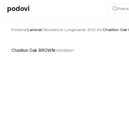
Preskoči na sadržaj
podovi
Pretra
Početna
/
Laminat
/
Woodstock Longboards 1033 4V
/
Chatillon Oa
Chatillon Oak BROWN
510048051