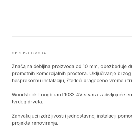
OPIS PROIZVODA
Značajna debljina proizvoda od 10 mm, obezbeđuje dug
prometnih komercijalnih prostora. Uključivanje brzog 
besprekornu instalaciju, štedeći dragoceno vreme i tr
Woodstock Longboard 1033 4V stvara zadivljujuće en
tvrdog drveta.
Zahvaljujući izdržljivosti i jednostavnoj instalaciji pom
projekte renoviranja.