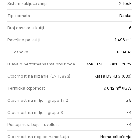
Sistem zaključavanja
2-lock
Tip formata
Daska
Broj dasaka u kutiji
6
Površina po kutiji
1,496 m²
CE oznaka
EN 14041
Izjava o performansama proizvoda
DoP- TSEE – 001 – 2022
Otpornost na klizanje (EN 13893)
Klasa DS (µ ≥ 0,30)
Termička otpornost
≤ 0,12 m²•K/W
Otpornost na mrlje - grupe 1 i 2
≥ 5
Otpornost na mrlje - grupa 3
≥ 4
Postojanost boje - svetlost
≥ 4
Otpornost na nogice nameštaja
Nema oštećenja