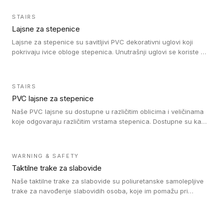
njemu? Sa našim markerima za reparaciju možete jednostavno
da popunite ogrebotinu. Nudimo markere u različitim nijansama
STAIRS
koje odgovaraju kako svetlim tako i tamnim drvenim podovima.
Lajsne za stepenice
Da li vaš pod ima ogrebotine, zaseke, sitne otvore ili pukotine
između dasaka? Sa našim gitom za popunjavanje to možete da
Lajsne za stepenice su savitljivi PVC dekorativni uglovi koji
popravite brzo i jednostavno. Za manja oštećenja laka na podu
pokrivaju ivice obloge stepenica. Unutrašnji uglovi se koriste za
nudimo lak za reparaciju u ambalaži od 30 ml.
zaštitu donjeg dela zida duže stepeništa. Spoljašnji uglovi se
koriste da se zaštite i sakriju ivice obloge stepenica. Ovi uglovi
stepenica su osmišljeni tako da formiraju glatku i atraktivnu
STAIRS
ivicu. Kompatibilni su sa heterogenim i homogenim vinilnim
PVC lajsne za stepenice
podovima i Tarkett Tapiflex oblogama za stepenice.
Naše PVC lajsne su dostupne u različitim oblicima i veličinama
koje odgovaraju različitim vrstama stepenica. Dostupne su kao
PVC oble ili blago zaobljene sa poluprečnikom savijanja od 8R.
Jednostavne su za ugradnu zahvaljujući savitljivoj strukturi i
kompatibilne sa heterogenim i homogenim vinilnim podovima u
WARNING & SAFETY
rolnama. Naše PVC lajsne su dostupne i u varijanti sa ravnim
Taktilne trake za slabovide
uglom, sa poluprečnikom savijanja od 2R za stepenice više od
16 cm. Poste i verzije od aluminijuma za oblasti pod visokim
Naše taktilne trake za slabovide su poliuretanske samolepljive
opterećenjem. Postavljaju se na postojeći pod. Veoma su
trake za navođenje slabovidih osoba, koje im pomažu pri
dekorativne i pružaju elegantan vizuelni izgled.
kretanju u prostoru. Ravne trake omogućavaju slabovidim
osobama da prate putanju pomoću belog štapa. Ove taktilne
trake su kompatibilne sa homogenim i heterogenim vinilnim