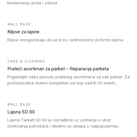
kombinaciju poda i zidova.
WALL BASE
Klipse za lajsne
Klipse omogućavaju da se brzo i jednostavno pričvrsti lajsna.
CARE & CLEANING
Prateći asortiman za parket – Reparacija parketa
Pogledajte našu ponudu pratećeg asortimana za vaš parket. Za
profesionalce imamo kompletan set koji sadrži 20 mekih
voskova u obliku štapića u različitim bojama, topilicu i plastični
strugač. Vosak zagrejte i pomešajte dok ne postignete
odgovarajuću nijansu poda. Na taj način postižete
WALL BASE
profesionalan rezultat popravke oštećenja na drvenom podu.
Lajsna SD 60
Ne zaboravite da fiksirate vosak našim lakom za reparaciju. Za
naše drvene podove prekrivene tvrdim voskom nudimo Oil
Lajsna Tarkett SD 60 je razrađena uz uzimanje u obzir
Repair kit sa uljem, četkicama i šmirglom. Da li je tokom
očekivanja potrošača i idealno se uklapa u najpopularnije
postavljanja drvenog poda došlo do pojave ogrebotina na
dezene laminata, linoleuma i LVT-ja.