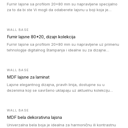
Furnir lajsne sa profilom 20x80 mm su napravljene specijalno
za to da bi ste Vi mogli da odaberete lajsnu u boji koja je
identična boji bilo kog dizajna kolekcije parketa.
WALL BASE
Furnir lajsne 80*20, dizajn kolekcija
Furnir lajsne sa profilom 20x80 mm su napravljene uz primenu
tehnologije digitalnog štampanja i idealne su za dizajne
parketne daske.
WALL BASE
MDF lajsne za laminat
Lajsne elegantnog dizajna, pravih linija, dostupne su u
dezenima koji se savršeno uklapaju uz aktuelnu kolekciju
Tarkett laminata.
WALL BASE
MDF bela dekorativna lajsna
Univerzalna bela boja je idealna za harmoničnu ili kontrastnu