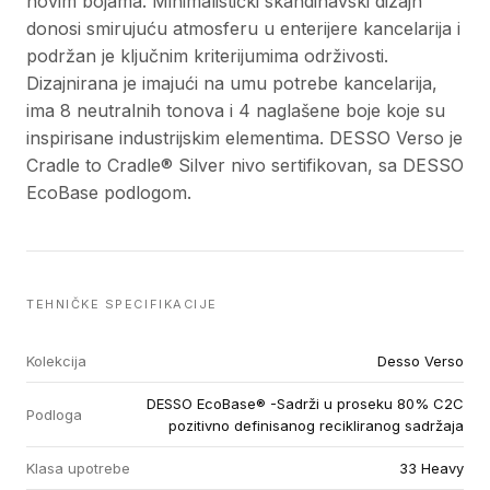
novim bojama. Minimalistički skandinavski dizajn
donosi smirujuću atmosferu u enterijere kancelarija i
podržan je ključnim kriterijumima održivosti.
Dizajnirana je imajući na umu potrebe kancelarija,
ima 8 neutralnih tonova i 4 naglašene boje koje su
inspirisane industrijskim elementima. DESSO Verso je
Cradle to Cradle® Silver nivo sertifikovan, sa DESSO
EcoBase podlogom.
TEHNIČKE SPECIFIKACIJE
Kolekcija
Desso Verso
DESSO EcoBase® -Sadrži u proseku 80% C2C
Podloga
pozitivno definisanog recikliranog sadržaja
Klasa upotrebe
33 Heavy