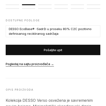
DOSTUPNE PODLOGE
DESSO EcoBase® -Sadrži u proseku 80% C2C pozitivno
definisanog recikliranog sadržaja
Pošaljite upit
Pogledaj na sajtu proizvođača
→
OPIS PROIZVODA
Kolekcija DESSO Verso osvežena je savremenim