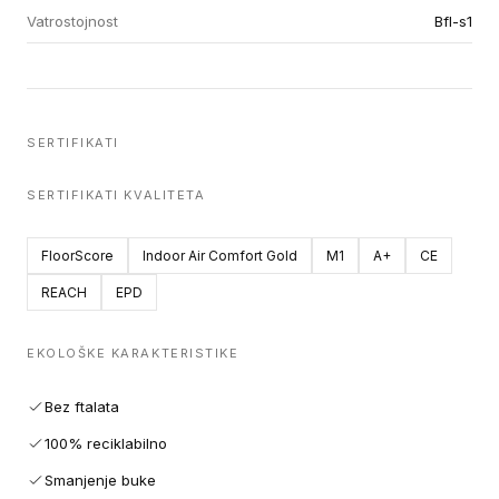
Vatrostojnost
Bfl-s1
SERTIFIKATI
SERTIFIKATI KVALITETA
FloorScore
Indoor Air Comfort Gold
M1
A+
CE
REACH
EPD
EKOLOŠKE KARAKTERISTIKE
Bez ftalata
100% reciklabilno
Smanjenje buke