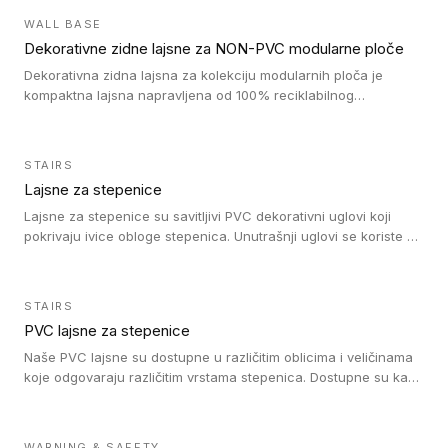
debljini do 8mm. Naši metalni profili mogu da se koriste u
WALL BASE
oblastima sa velikom cirkulacijom.
Dekorativne zidne lajsne za NON-PVC modularne ploče
Dekorativna zidna lajsna za kolekciju modularnih ploča je
kompaktna lajsna napravljena od 100% reciklabilnog
polistirena, sa najmanje 30% recikliranog materijala.
STAIRS
Lajsne za stepenice
Lajsne za stepenice su savitljivi PVC dekorativni uglovi koji
pokrivaju ivice obloge stepenica. Unutrašnji uglovi se koriste za
zaštitu donjeg dela zida duže stepeništa. Spoljašnji uglovi se
koriste da se zaštite i sakriju ivice obloge stepenica. Ovi uglovi
stepenica su osmišljeni tako da formiraju glatku i atraktivnu
STAIRS
ivicu. Kompatibilni su sa heterogenim i homogenim vinilnim
PVC lajsne za stepenice
podovima i Tarkett Tapiflex oblogama za stepenice.
Naše PVC lajsne su dostupne u različitim oblicima i veličinama
koje odgovaraju različitim vrstama stepenica. Dostupne su kao
PVC oble ili blago zaobljene sa poluprečnikom savijanja od 8R.
Jednostavne su za ugradnu zahvaljujući savitljivoj strukturi i
kompatibilne sa heterogenim i homogenim vinilnim podovima u
WARNING & SAFETY