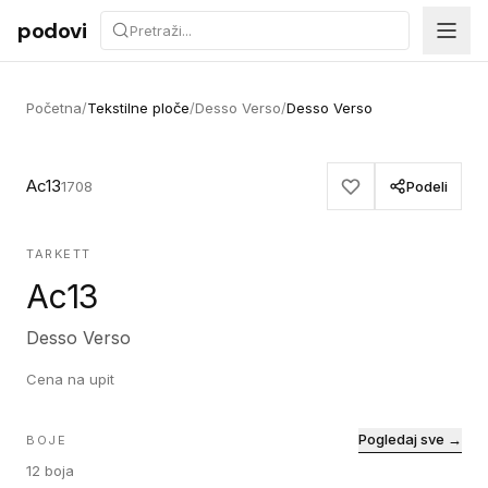
Preskoči na sadržaj
podovi
Početna
/
Tekstilne ploče
/
Desso Verso
/
Desso Verso
Ac13
1708
Podeli
TARKETT
Ac13
Desso Verso
Cena na upit
Pogledaj sve →
BOJE
12
boja