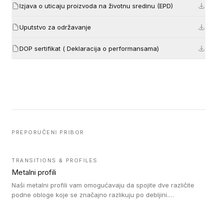
Izjava o uticaju proizvoda na životnu sredinu (EPD)
Uputstvo za održavanje
DOP sertifikat ( Deklaracija o performansama)
PREPORUČENI PRIBOR
TRANSITIONS & PROFILES
Metalni profili
Naši metalni profili vam omogućavaju da spojite dve različite
podne obloge koje se značajno razlikuju po debljini.
Jednostavni su za ugradnju i ne ometaju kretanje zahvaljujući
velikom nagibu. Mogu da se koriste za ublažavanje razlike u