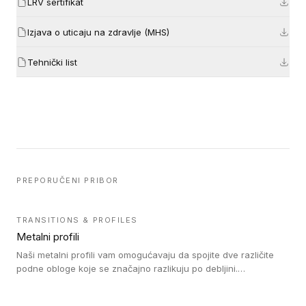
LRV sertifikat
Izjava o uticaju na zdravlje (MHS)
Tehnički list
PREPORUČENI PRIBOR
TRANSITIONS & PROFILES
Metalni profili
Naši metalni profili vam omogućavaju da spojite dve različite
podne obloge koje se značajno razlikuju po debljini.
Jednostavni su za ugradnju i ne ometaju kretanje zahvaljujući
velikom nagibu. Mogu da se koriste za ublažavanje razlike u