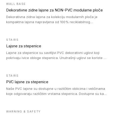
debljini do 8mm. Naši metalni profili mogu da se koriste u
WALL BASE
oblastima sa velikom cirkulacijom.
Dekorativne zidne lajsne za NON-PVC modularne ploče
Dekorativna zidna lajsna za kolekciju modularnih ploča je
kompaktna lajsna napravljena od 100% reciklabilnog
polistirena, sa najmanje 30% recikliranog materijala.
STAIRS
Lajsne za stepenice
Lajsne za stepenice su savitljivi PVC dekorativni uglovi koji
pokrivaju ivice obloge stepenica. Unutrašnji uglovi se koriste za
zaštitu donjeg dela zida duže stepeništa. Spoljašnji uglovi se
koriste da se zaštite i sakriju ivice obloge stepenica. Ovi uglovi
stepenica su osmišljeni tako da formiraju glatku i atraktivnu
STAIRS
ivicu. Kompatibilni su sa heterogenim i homogenim vinilnim
PVC lajsne za stepenice
podovima i Tarkett Tapiflex oblogama za stepenice.
Naše PVC lajsne su dostupne u različitim oblicima i veličinama
koje odgovaraju različitim vrstama stepenica. Dostupne su kao
PVC oble ili blago zaobljene sa poluprečnikom savijanja od 8R.
Jednostavne su za ugradnu zahvaljujući savitljivoj strukturi i
kompatibilne sa heterogenim i homogenim vinilnim podovima u
WARNING & SAFETY