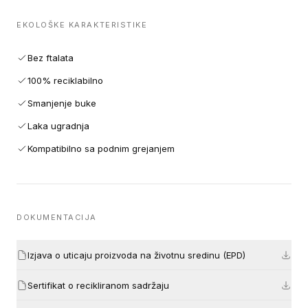
EKOLOŠKE KARAKTERISTIKE
Bez ftalata
100% reciklabilno
Smanjenje buke
Laka ugradnja
Kompatibilno sa podnim grejanjem
DOKUMENTACIJA
Izjava o uticaju proizvoda na životnu sredinu (EPD)
Sertifikat o recikliranom sadržaju