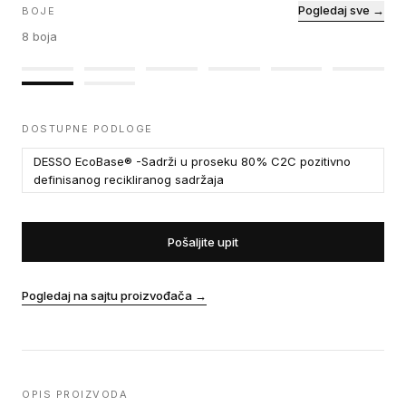
Pogledaj sve →
BOJE
8
boja
DOSTUPNE PODLOGE
DESSO EcoBase® -Sadrži u proseku 80% C2C pozitivno
definisanog recikliranog sadržaja
Pošaljite upit
Pogledaj na sajtu proizvođača
→
OPIS PROIZVODA