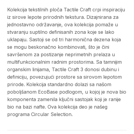
Kolekcija tekstilnih ploča Tactile Craft crpi inspiraciju
iz sirove lepote prirodnih tekstura. Dizajnirana za
jednostavno održavanje, ova kolekcija pomaže u
stvaranju suptilno definisanih zona koje se lako
uklapaju. Sastoji se od tri harmonična dezena koja
se mogu beskonačno kombinovati, što je čini
savršenom za postizanje neprimetnih prelaza u
multifunkcionalnim radnim prostorima. Sa tamnijim
organskim linijama, Tactile Craft 3 donosi dubinu i
definiciju, povezujući prostore sa sirovom lepotom
prirode. Kolekcija standardno dolazi sa našom
poboljšanom EcoBase podlogom, u kojoj je nova bio
komponenta zamenila ključni sastojak koji je ranije
bio na bazi nafte. Ova kolekcija deo je našeg
programa Circular Selection.