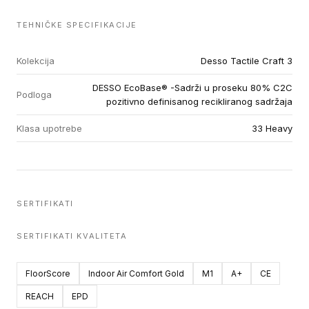
TEHNIČKE SPECIFIKACIJE
Kolekcija
Desso Tactile Craft 3
DESSO EcoBase® -Sadrži u proseku 80% C2C
Podloga
pozitivno definisanog recikliranog sadržaja
Klasa upotrebe
33 Heavy
SERTIFIKATI
SERTIFIKATI KVALITETA
FloorScore
Indoor Air Comfort Gold
M1
A+
CE
REACH
EPD