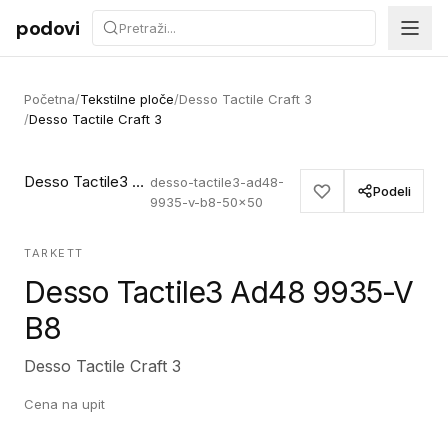
Preskoči na sadržaj
podovi
Početna
/
Tekstilne ploče
/
Desso Tactile Craft 3
/
Desso Tactile Craft 3
Desso Tactile3 Ad48 9935-V B8
desso-tactile3-ad48-
Podeli
9935-v-b8-50x50
TARKETT
Desso Tactile3 Ad48 9935-V
B8
Desso Tactile Craft 3
Cena na upit