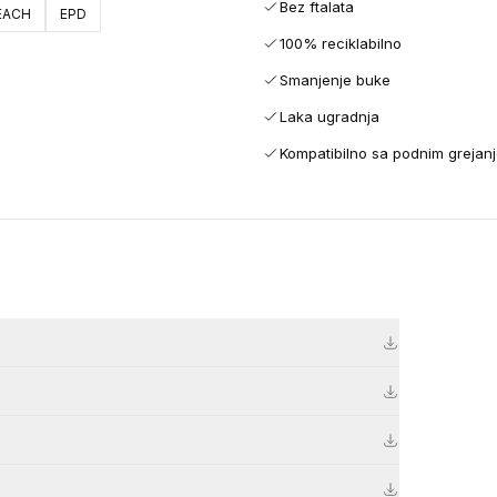
Bez ftalata
EACH
EPD
100% reciklabilno
Smanjenje buke
Laka ugradnja
Kompatibilno sa podnim grejan