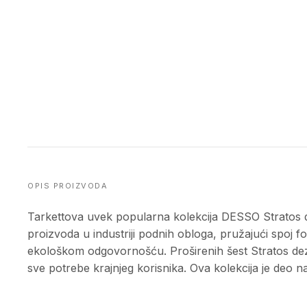
OPIS PROIZVODA
Tarkettova uvek popularna kolekcija DESSO Stratos dug
proizvoda u industriji podnih obloga, pružajući spoj 
ekološkom odgovornošću. Proširenih šest Stratos de
sve potrebe krajnjeg korisnika. Ova kolekcija je deo n