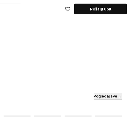
Pošalji upit
Pogledaj sve →