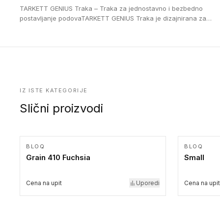
16 cm. Poste i verzije od aluminijuma za oblasti pod visokim
TARKETT GENIUS Traka – Traka za jednostavno i bezbedno
opterećenjem. Postavljaju se na postojeći pod. Veoma su
postavljanje podovaTARKETT GENIUS Traka je dizajnirana za
dekorativne i pružaju elegantan vizuelni izgled.
upotrebu kod podovima iz Excellence Genius loose-lay
kolekcije.
IZ ISTE KATEGORIJE
Slični proizvodi
BLOQ
BLOQ
Grain 410 Fuchsia
Small
Cena na upit
Uporedi
Cena na upit