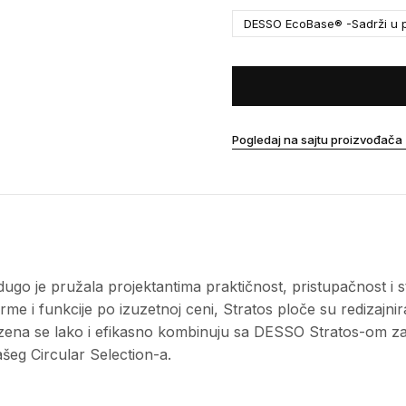
DESSO EcoBase® -Sadrži u p
Pogledaj na sajtu proizvođača
o je pružala projektantima praktičnost, pristupačnost i stil
forme i funkcije po izuzetnoj ceni, Stratos ploče su redizaj
zena se lako i efikasno kombinuju sa DESSO Stratos-om za
ašeg Circular Selection-a.