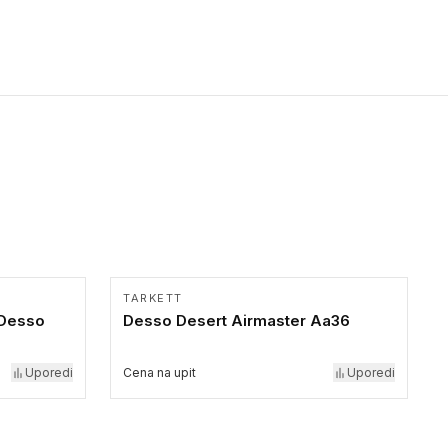
Pristupačnost. Dostupne su u 3 formata: gumene ploče koje se
lepe, poliuertanske samolepljive u kvadratnom i pravougaonom
formatu.
TARKETT
 Desso
Desso Desert Airmaster Aa36
Uporedi
Cena na upit
Uporedi