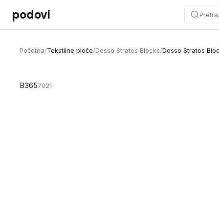
Preskoči na sadržaj
podovi
Pretra
Početna
/
Tekstilne ploče
/
Desso Stratos Blocks
/
Desso Stratos Blo
B365
7021