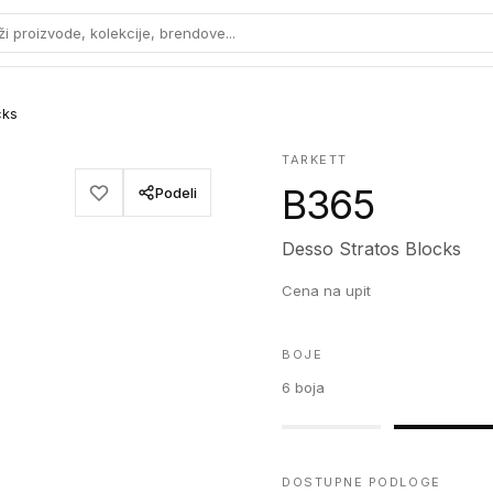
ži proizvode, kolekcije, brendove...
cks
TARKETT
B365
Podeli
Desso Stratos Blocks
Cena na upit
BOJE
6
boja
DOSTUPNE PODLOGE