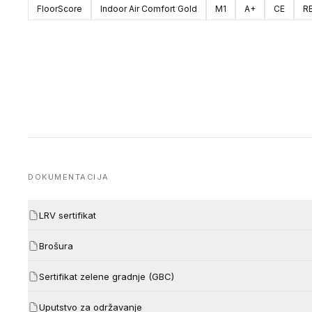
FloorScore
Indoor Air Comfort Gold
M1
A+
CE
R
DOKUMENTACIJA
LRV sertifikat
Brošura
Sertifikat zelene gradnje (GBC)
Uputstvo za održavanje