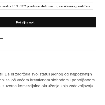
roseku 80% C2C pozitivno definisanog recikliranog sadržaja
Pošaljite upit
→
. Da bi zadržala svoj status jednog od najpoznatijih
nirani sa još većom kreativnom slobodom i poboljšanom
 izuzetna komercijalna okruženja koja zadovoljavaju