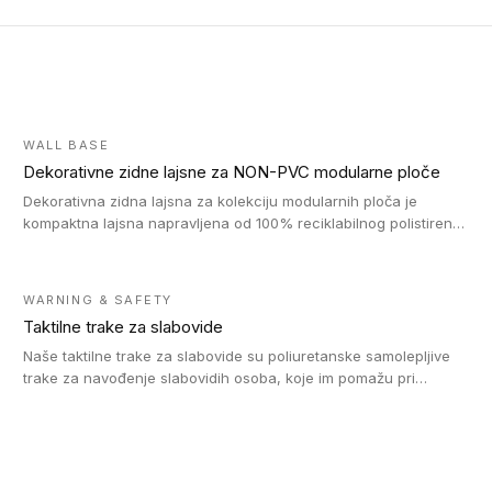
WALL BASE
Dekorativne zidne lajsne za NON-PVC modularne ploče
Dekorativna zidna lajsna za kolekciju modularnih ploča je
kompaktna lajsna napravljena od 100% reciklabilnog polistirena,
sa najmanje 30% recikliranog materijala.
WARNING & SAFETY
Taktilne trake za slabovide
Naše taktilne trake za slabovide su poliuretanske samolepljive
trake za navođenje slabovidih osoba, koje im pomažu pri
kretanju u prostoru. Ravne trake omogućavaju slabovidim
osobama da prate putanju pomoću belog štapa. Ove taktilne
trake su kompatibilne sa homogenim i heterogenim vinilnim
podovima, LVT lepljenim pločicama i linoleumom.