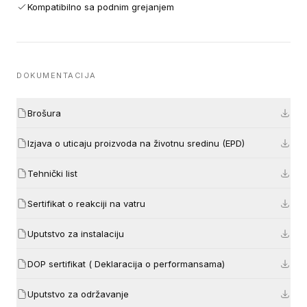
Kompatibilno sa podnim grejanjem
DOKUMENTACIJA
Brošura
Izjava o uticaju proizvoda na životnu sredinu (EPD)
Tehnički list
Sertifikat o reakciji na vatru
Uputstvo za instalaciju
DOP sertifikat ( Deklaracija o performansama)
Uputstvo za održavanje