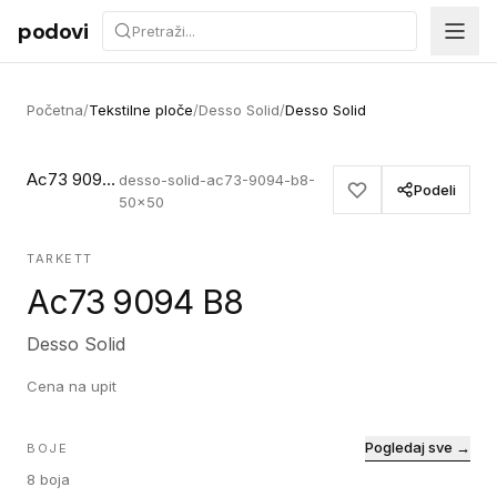
Preskoči na sadržaj
podovi
Početna
/
Tekstilne ploče
/
Desso Solid
/
Desso Solid
Ac73 9094 B8
desso-solid-ac73-9094-b8-
Podeli
50x50
TARKETT
Ac73 9094 B8
Desso Solid
Cena na upit
Pogledaj sve →
BOJE
8
boja