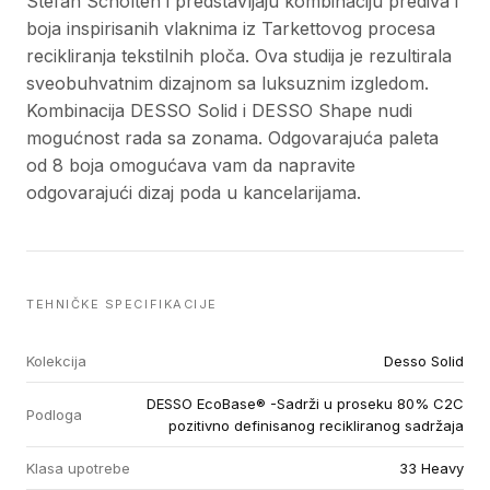
Stefan Scholten i predstavljaju kombinaciju prediva i
boja inspirisanih vlaknima iz Tarkettovog procesa
recikliranja tekstilnih ploča. Ova studija je rezultirala
sveobuhvatnim dizajnom sa luksuznim izgledom.
Kombinacija DESSO Solid i DESSO Shape nudi
mogućnost rada sa zonama. Odgovarajuća paleta
od 8 boja omogućava vam da napravite
odgovarajući dizaj poda u kancelarijama.
TEHNIČKE SPECIFIKACIJE
Kolekcija
Desso Solid
DESSO EcoBase® -Sadrži u proseku 80% C2C
Podloga
pozitivno definisanog recikliranog sadržaja
Klasa upotrebe
33 Heavy