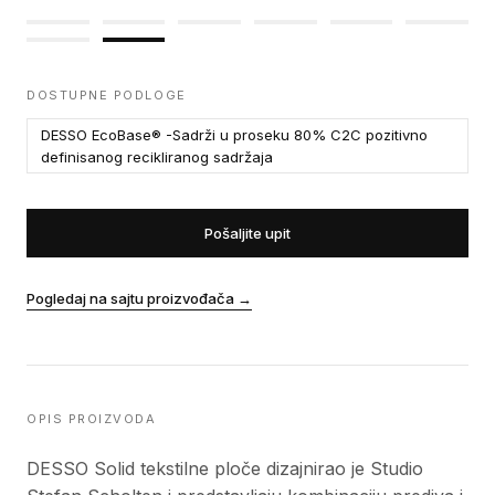
DOSTUPNE PODLOGE
DESSO EcoBase® -Sadrži u proseku 80% C2C pozitivno
definisanog recikliranog sadržaja
Pošaljite upit
Pogledaj na sajtu proizvođača
→
OPIS PROIZVODA
DESSO Solid tekstilne ploče dizajnirao je Studio