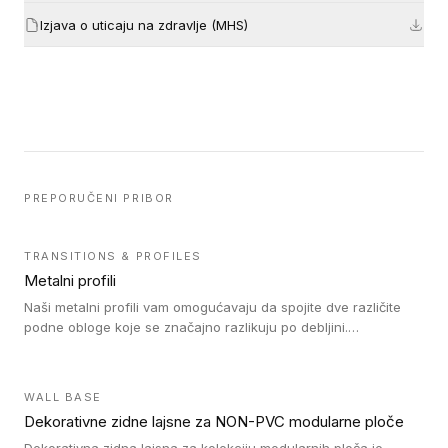
Izjava o uticaju na zdravlje (MHS)
PREPORUČENI PRIBOR
TRANSITIONS & PROFILES
Metalni profili
Naši metalni profili vam omogućavaju da spojite dve različite
podne obloge koje se značajno razlikuju po debljini.
Jednostavni su za ugradnju i ne ometaju kretanje zahvaljujući
velikom nagibu. Mogu da se koriste za ublažavanje razlike u
debljini do 8mm. Naši metalni profili mogu da se koriste u
WALL BASE
oblastima sa velikom cirkulacijom.
Dekorativne zidne lajsne za NON-PVC modularne ploče