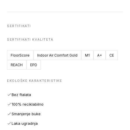
SERTIFIKATI
SERTIFIKATI KVALITETA
FloorScore
Indoor Air Comfort Gold
M1
A+
CE
REACH
EPD
EKOLOŠKE KARAKTERISTIKE
Bez ftalata
100% reciklabilno
Smanjenje buke
Laka ugradnja