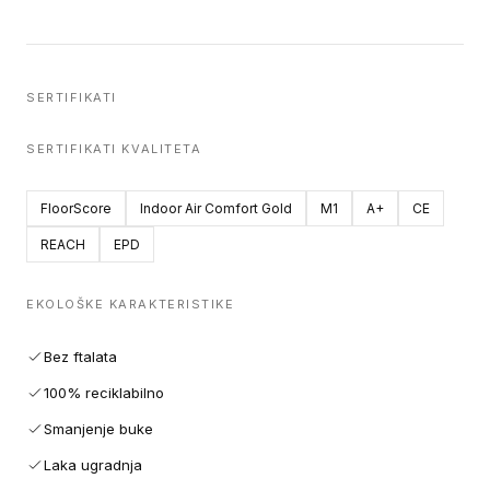
SERTIFIKATI
SERTIFIKATI KVALITETA
FloorScore
Indoor Air Comfort Gold
M1
A+
CE
REACH
EPD
EKOLOŠKE KARAKTERISTIKE
Bez ftalata
100% reciklabilno
Smanjenje buke
Laka ugradnja