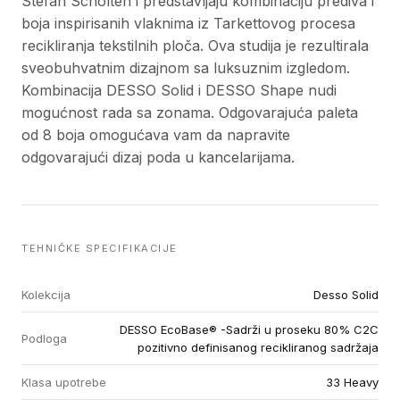
Stefan Scholten i predstavljaju kombinaciju prediva i
boja inspirisanih vlaknima iz Tarkettovog procesa
recikliranja tekstilnih ploča. Ova studija je rezultirala
sveobuhvatnim dizajnom sa luksuznim izgledom.
Kombinacija DESSO Solid i DESSO Shape nudi
mogućnost rada sa zonama. Odgovarajuća paleta
od 8 boja omogućava vam da napravite
odgovarajući dizaj poda u kancelarijama.
TEHNIČKE SPECIFIKACIJE
Kolekcija
Desso Solid
DESSO EcoBase® -Sadrži u proseku 80% C2C
Podloga
pozitivno definisanog recikliranog sadržaja
Klasa upotrebe
33 Heavy