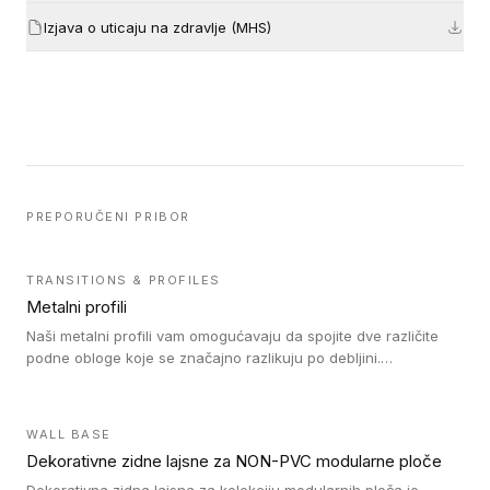
Izjava o uticaju na zdravlje (MHS)
PREPORUČENI PRIBOR
TRANSITIONS & PROFILES
Metalni profili
Naši metalni profili vam omogućavaju da spojite dve različite
podne obloge koje se značajno razlikuju po debljini.
Jednostavni su za ugradnju i ne ometaju kretanje zahvaljujući
velikom nagibu. Mogu da se koriste za ublažavanje razlike u
debljini do 8mm. Naši metalni profili mogu da se koriste u
WALL BASE
oblastima sa velikom cirkulacijom.
Dekorativne zidne lajsne za NON-PVC modularne ploče