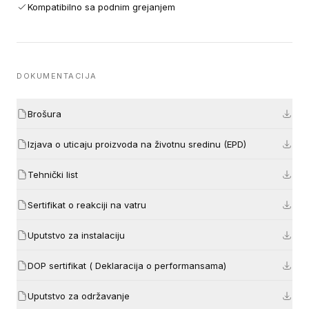
Kompatibilno sa podnim grejanjem
DOKUMENTACIJA
Brošura
Izjava o uticaju proizvoda na životnu sredinu (EPD)
Tehnički list
Sertifikat o reakciji na vatru
Uputstvo za instalaciju
DOP sertifikat ( Deklaracija o performansama)
Uputstvo za održavanje