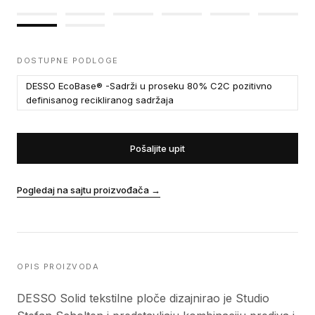
DOSTUPNE PODLOGE
DESSO EcoBase® -Sadrži u proseku 80% C2C pozitivno
definisanog recikliranog sadržaja
Pošaljite upit
Pogledaj na sajtu proizvođača
→
OPIS PROIZVODA
DESSO Solid tekstilne ploče dizajnirao je Studio