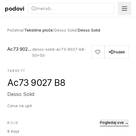
Preskoči na sadržaj
podovi
Početna
/
Tekstilne ploče
/
Desso Solid
/
Desso Solid
Ac73 9027 B8
desso-solid-ac73-9027-b8-
Podeli
50x50
TARKETT
Ac73 9027 B8
Desso Solid
Cena na upit
Pogledaj sve →
BOJE
8
boja