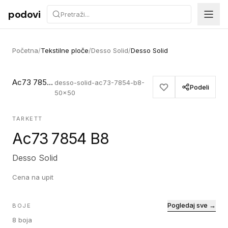
Preskoči na sadržaj
podovi
Početna
/
Tekstilne ploče
/
Desso Solid
/
Desso Solid
Ac73 7854 B8
desso-solid-ac73-7854-b8-
Podeli
50x50
TARKETT
Ac73 7854 B8
Desso Solid
Cena na upit
Pogledaj sve →
BOJE
8
boja