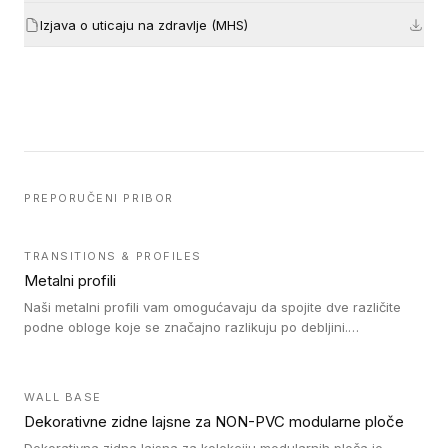
Izjava o uticaju na zdravlje (MHS)
PREPORUČENI PRIBOR
TRANSITIONS & PROFILES
Metalni profili
Naši metalni profili vam omogućavaju da spojite dve različite
podne obloge koje se značajno razlikuju po debljini.
Jednostavni su za ugradnju i ne ometaju kretanje zahvaljujući
velikom nagibu. Mogu da se koriste za ublažavanje razlike u
debljini do 8mm. Naši metalni profili mogu da se koriste u
WALL BASE
oblastima sa velikom cirkulacijom.
Dekorativne zidne lajsne za NON-PVC modularne ploče