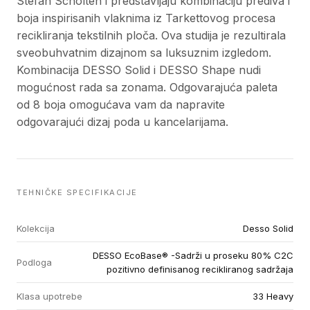
Stefan Scholten i predstavljaju kombinaciju prediva i
boja inspirisanih vlaknima iz Tarkettovog procesa
recikliranja tekstilnih ploča. Ova studija je rezultirala
sveobuhvatnim dizajnom sa luksuznim izgledom.
Kombinacija DESSO Solid i DESSO Shape nudi
mogućnost rada sa zonama. Odgovarajuća paleta
od 8 boja omogućava vam da napravite
odgovarajući dizaj poda u kancelarijama.
TEHNIČKE SPECIFIKACIJE
Kolekcija
Desso Solid
DESSO EcoBase® -Sadrži u proseku 80% C2C
Podloga
pozitivno definisanog recikliranog sadržaja
Klasa upotrebe
33 Heavy