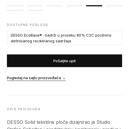
DOSTUPNE PODLOGE
DESSO EcoBase® -Sadrži u proseku 80% C2C pozitivno
definisanog recikliranog sadržaja
Pošaljite upit
Pogledaj na sajtu proizvođača
→
OPIS PROIZVODA
DESSO Solid tekstilne ploče dizajnirao je Studio