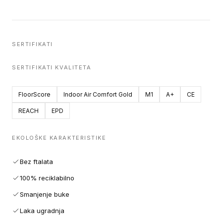
SERTIFIKATI
SERTIFIKATI KVALITETA
FloorScore
Indoor Air Comfort Gold
M1
A+
CE
REACH
EPD
EKOLOŠKE KARAKTERISTIKE
Bez ftalata
100% reciklabilno
Smanjenje buke
Laka ugradnja