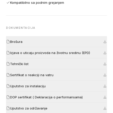
Kompatibilno sa podnim grejanjem
DOKUMENTACIJA
Brošura
Izjava o uticaju proizvoda na životnu sredinu (EPD)
Tehnički list
Sertifikat o reakciji na vatru
Uputstvo za instalaciju
DOP sertifikat ( Deklaracija o performansama)
Uputstvo za održavanje