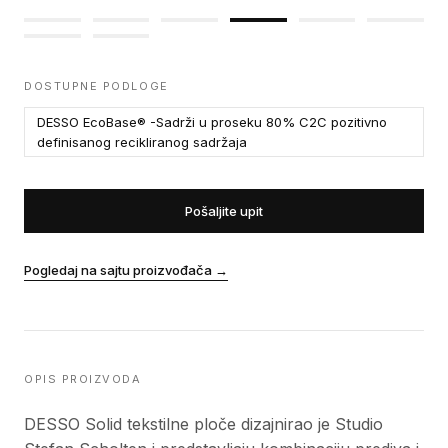
DOSTUPNE PODLOGE
DESSO EcoBase® -Sadrži u proseku 80% C2C pozitivno
definisanog recikliranog sadržaja
Pošaljite upit
Pogledaj na sajtu proizvođača
→
OPIS PROIZVODA
DESSO Solid tekstilne ploče dizajnirao je Studio