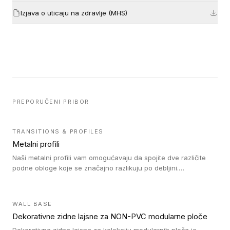
Izjava o uticaju na zdravlje (MHS)
PREPORUČENI PRIBOR
TRANSITIONS & PROFILES
Metalni profili
Naši metalni profili vam omogućavaju da spojite dve različite
podne obloge koje se značajno razlikuju po debljini.
Jednostavni su za ugradnju i ne ometaju kretanje zahvaljujući
velikom nagibu. Mogu da se koriste za ublažavanje razlike u
debljini do 8mm. Naši metalni profili mogu da se koriste u
WALL BASE
oblastima sa velikom cirkulacijom.
Dekorativne zidne lajsne za NON-PVC modularne ploče