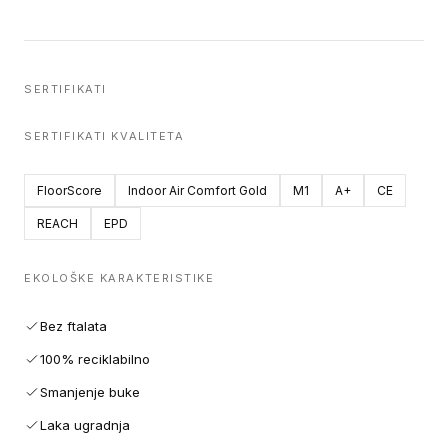
SERTIFIKATI
SERTIFIKATI KVALITETA
FloorScore
Indoor Air Comfort Gold
M1
A+
CE
REACH
EPD
EKOLOŠKE KARAKTERISTIKE
Bez ftalata
100% reciklabilno
Smanjenje buke
Laka ugradnja