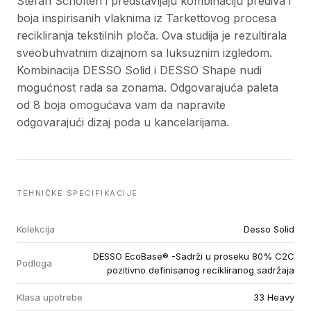
Stefan Scholten i predstavljaju kombinaciju prediva i
boja inspirisanih vlaknima iz Tarkettovog procesa
recikliranja tekstilnih ploča. Ova studija je rezultirala
sveobuhvatnim dizajnom sa luksuznim izgledom.
Kombinacija DESSO Solid i DESSO Shape nudi
mogućnost rada sa zonama. Odgovarajuća paleta
od 8 boja omogućava vam da napravite
odgovarajući dizaj poda u kancelarijama.
TEHNIČKE SPECIFIKACIJE
Kolekcija
Desso Solid
DESSO EcoBase® -Sadrži u proseku 80% C2C
Podloga
pozitivno definisanog recikliranog sadržaja
Klasa upotrebe
33 Heavy