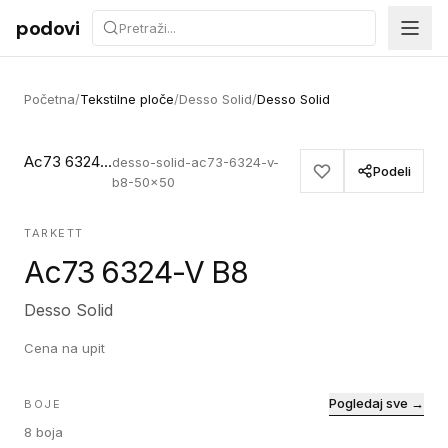
Preskoči na sadržaj
podovi
Početna
/
Tekstilne ploče
/
Desso Solid
/
Desso Solid
Ac73 6324-V B8
desso-solid-ac73-6324-v-
Podeli
b8-50x50
TARKETT
Ac73 6324-V B8
Desso Solid
Cena na upit
Pogledaj sve →
BOJE
8
boja