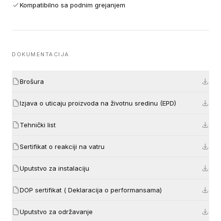
Kompatibilno sa podnim grejanjem
DOKUMENTACIJA
Brošura
Izjava o uticaju proizvoda na životnu sredinu (EPD)
Tehnički list
Sertifikat o reakciji na vatru
Uputstvo za instalaciju
DOP sertifikat ( Deklaracija o performansama)
Uputstvo za održavanje