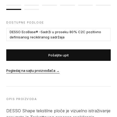
DOSTUPNE PODLOGE
DESSO EcoBase® -Sadrži u proseku 80% C2C pozitivno
definisanog recikliranog sadržaja
Pošaljite upit
Pogledaj na sajtu proizvođača
→
OPIS PROIZVODA
DESSO Shape tekstilne ploče je vizuelno istraživanje