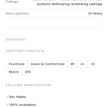
Podloga
pozitivno definisanog recikliranog sadržaja
Klasa upotrebe
33 Heavy
SERTIFIKATI
SERTIFIKATI KVALITETA
FloorScore
Indoor Air Comfort Gold
M1
A+
CE
REACH
EPD
EKOLOŠKE KARAKTERISTIKE
Bez ftalata
100% reciklabilno