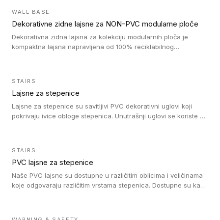
debljini do 8mm. Naši metalni profili mogu da se koriste u
WALL BASE
oblastima sa velikom cirkulacijom.
Dekorativne zidne lajsne za NON-PVC modularne ploče
Dekorativna zidna lajsna za kolekciju modularnih ploča je
kompaktna lajsna napravljena od 100% reciklabilnog
polistirena, sa najmanje 30% recikliranog materijala.
STAIRS
Lajsne za stepenice
Lajsne za stepenice su savitljivi PVC dekorativni uglovi koji
pokrivaju ivice obloge stepenica. Unutrašnji uglovi se koriste za
zaštitu donjeg dela zida duže stepeništa. Spoljašnji uglovi se
koriste da se zaštite i sakriju ivice obloge stepenica. Ovi uglovi
stepenica su osmišljeni tako da formiraju glatku i atraktivnu
STAIRS
ivicu. Kompatibilni su sa heterogenim i homogenim vinilnim
PVC lajsne za stepenice
podovima i Tarkett Tapiflex oblogama za stepenice.
Naše PVC lajsne su dostupne u različitim oblicima i veličinama
koje odgovaraju različitim vrstama stepenica. Dostupne su kao
PVC oble ili blago zaobljene sa poluprečnikom savijanja od 8R.
Jednostavne su za ugradnu zahvaljujući savitljivoj strukturi i
kompatibilne sa heterogenim i homogenim vinilnim podovima u
WARNING & SAFETY