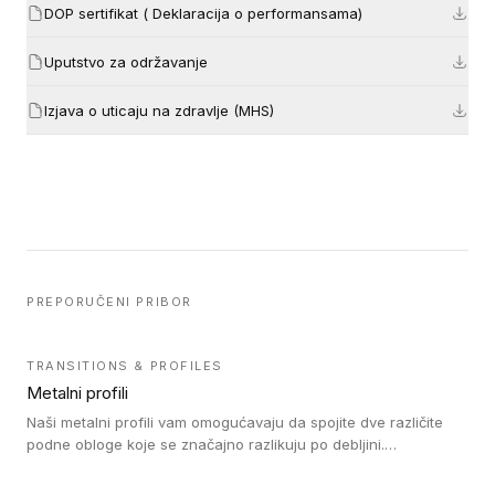
DOP sertifikat ( Deklaracija o performansama)
Uputstvo za održavanje
Izjava o uticaju na zdravlje (MHS)
PREPORUČENI PRIBOR
TRANSITIONS & PROFILES
Metalni profili
Naši metalni profili vam omogućavaju da spojite dve različite
podne obloge koje se značajno razlikuju po debljini.
Jednostavni su za ugradnju i ne ometaju kretanje zahvaljujući
velikom nagibu. Mogu da se koriste za ublažavanje razlike u