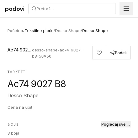
Preskoči na sadržaj
podovi
Početna
/
Tekstilne ploče
/
Desso Shape
/
Desso Shape
Ac74 9027 B8
desso-shape-ac74-9027-
Podeli
b8-50x50
TARKETT
Ac74 9027 B8
Desso Shape
Cena na upit
Pogledaj sve →
BOJE
8
boja