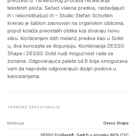
preuzeto iz Tarkettovog procesa recikliranja
tekstilnih ploča. Sečeći vlakna prediva, rastavljajući
ih i rekonstituišući ih – Studio Stefan Scholten
kreirao je šablon zasnovan na organskim oblicima,
poput kolaža preostalih oblika koji stvaraju novu
sliku. Korišćenjem istih melanž prediva kao u Solid-
u, dva koncepta se dopunjuju. Kombinacija DESSO
Shape i DESSO Solid nudi mogućnost rada sa
zonama. Odgovarajuća paleta od 8 boja omogućava
vam da napravite odgovarajući dizajn podova u
kancelarijama.
TEHNIČKE SPECIFIKACIJE
Kolekcija
Desso Shape
DESSO EcoBase® -Sadrži u proseku 80% C2C