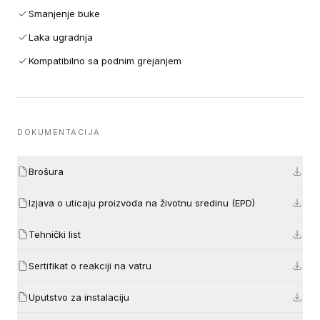
Smanjenje buke
Laka ugradnja
Kompatibilno sa podnim grejanjem
DOKUMENTACIJA
Brošura
Izjava o uticaju proizvoda na životnu sredinu (EPD)
Tehnički list
Sertifikat o reakciji na vatru
Uputstvo za instalaciju