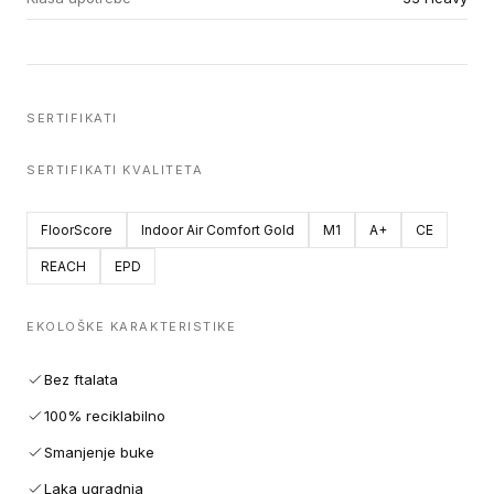
SERTIFIKATI
SERTIFIKATI KVALITETA
FloorScore
Indoor Air Comfort Gold
M1
A+
CE
REACH
EPD
EKOLOŠKE KARAKTERISTIKE
Bez ftalata
100% reciklabilno
Smanjenje buke
Laka ugradnja