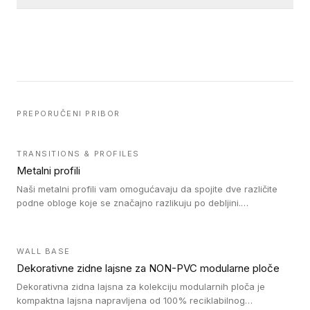
PREPORUČENI PRIBOR
TRANSITIONS & PROFILES
Metalni profili
Naši metalni profili vam omogućavaju da spojite dve različite
podne obloge koje se značajno razlikuju po debljini.
Jednostavni su za ugradnju i ne ometaju kretanje zahvaljujući
velikom nagibu. Mogu da se koriste za ublažavanje razlike u
debljini do 8mm. Naši metalni profili mogu da se koriste u
WALL BASE
oblastima sa velikom cirkulacijom.
Dekorativne zidne lajsne za NON-PVC modularne ploče
Dekorativna zidna lajsna za kolekciju modularnih ploča je
kompaktna lajsna napravljena od 100% reciklabilnog