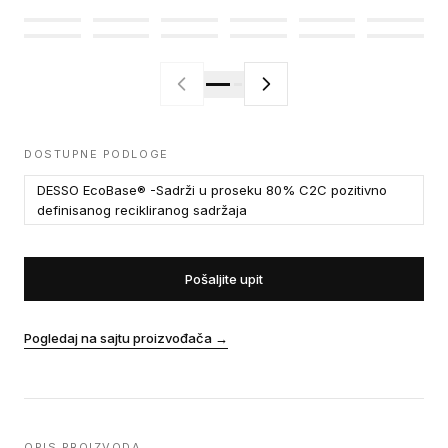
DOSTUPNE PODLOGE
DESSO EcoBase® -Sadrži u proseku 80% C2C pozitivno
definisanog recikliranog sadržaja
Pošaljite upit
Pogledaj na sajtu proizvođača
→
OPIS PROIZVODA