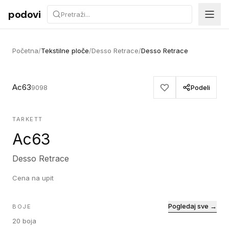
Preskoči na sadržaj
podovi
Početna
/
Tekstilne ploče
/
Desso Retrace
/
Desso Retrace
Ac63
9098
Podeli
TARKETT
Ac63
Desso Retrace
Cena na upit
Pogledaj sve →
BOJE
20
boja