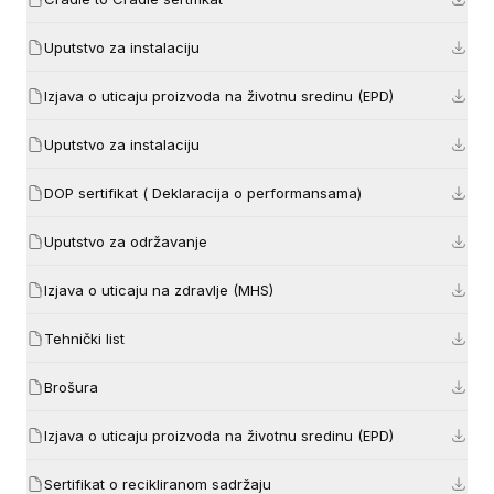
Uputstvo za instalaciju
Izjava o uticaju proizvoda na životnu sredinu (EPD)
Uputstvo za instalaciju
DOP sertifikat ( Deklaracija o performansama)
Uputstvo za održavanje
Izjava o uticaju na zdravlje (MHS)
Tehnički list
Brošura
Izjava o uticaju proizvoda na životnu sredinu (EPD)
Sertifikat o recikliranom sadržaju