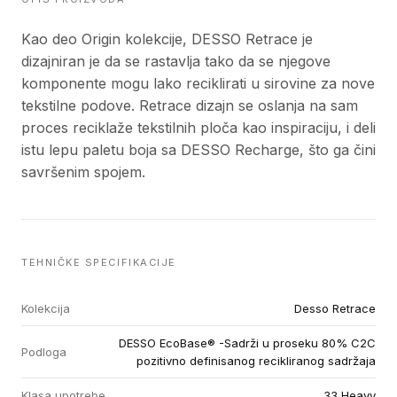
Kao deo Origin kolekcije, DESSO Retrace je
dizajniran je da se rastavlja tako da se njegove
komponente mogu lako reciklirati u sirovine za nove
tekstilne podove. Retrace dizajn se oslanja na sam
proces reciklaže tekstilnih ploča kao inspiraciju, i deli
istu lepu paletu boja sa DESSO Recharge, što ga čini
savršenim spojem.
TEHNIČKE SPECIFIKACIJE
Kolekcija
Desso Retrace
DESSO EcoBase® -Sadrži u proseku 80% C2C
Podloga
pozitivno definisanog recikliranog sadržaja
Klasa upotrebe
33 Heavy