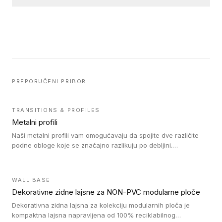
PREPORUČENI PRIBOR
TRANSITIONS & PROFILES
Metalni profili
Naši metalni profili vam omogućavaju da spojite dve različite
podne obloge koje se značajno razlikuju po debljini.
Jednostavni su za ugradnju i ne ometaju kretanje zahvaljujući
velikom nagibu. Mogu da se koriste za ublažavanje razlike u
debljini do 8mm. Naši metalni profili mogu da se koriste u
WALL BASE
oblastima sa velikom cirkulacijom.
Dekorativne zidne lajsne za NON-PVC modularne ploče
Dekorativna zidna lajsna za kolekciju modularnih ploča je
kompaktna lajsna napravljena od 100% reciklabilnog