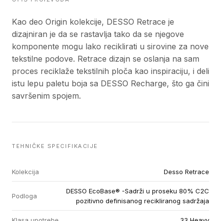
Kao deo Origin kolekcije, DESSO Retrace je
dizajniran je da se rastavlja tako da se njegove
komponente mogu lako reciklirati u sirovine za nove
tekstilne podove. Retrace dizajn se oslanja na sam
proces reciklaže tekstilnih ploča kao inspiraciju, i deli
istu lepu paletu boja sa DESSO Recharge, što ga čini
savršenim spojem.
TEHNIČKE SPECIFIKACIJE
Kolekcija
Desso Retrace
DESSO EcoBase® -Sadrži u proseku 80% C2C
Podloga
pozitivno definisanog recikliranog sadržaja
Klasa upotrebe
33 Heavy