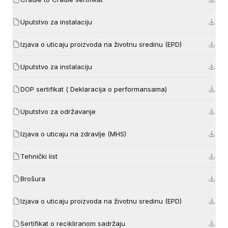
Uputstvo za instalaciju
Izjava o uticaju proizvoda na životnu sredinu (EPD)
Uputstvo za instalaciju
DOP sertifikat ( Deklaracija o performansama)
Uputstvo za održavanje
Izjava o uticaju na zdravlje (MHS)
Tehnički list
Brošura
Izjava o uticaju proizvoda na životnu sredinu (EPD)
Sertifikat o recikliranom sadržaju