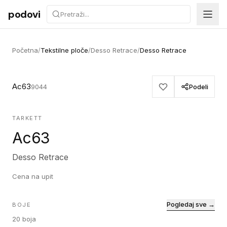
Preskoči na sadržaj
podovi
Početna
/
Tekstilne ploče
/
Desso Retrace
/
Desso Retrace
Ac63
9044
Podeli
TARKETT
Ac63
Desso Retrace
Cena na upit
Pogledaj sve →
BOJE
20
boja