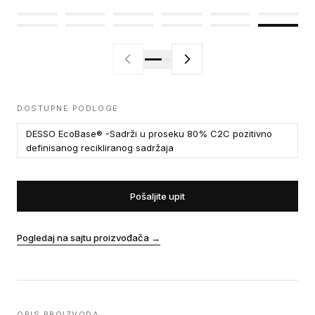
DOSTUPNE PODLOGE
DESSO EcoBase® -Sadrži u proseku 80% C2C pozitivno
definisanog recikliranog sadržaja
Pošaljite upit
Pogledaj na sajtu proizvođača
→
OPIS PROIZVODA