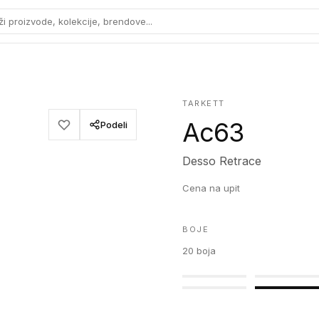
ži proizvode, kolekcije, brendove...
TARKETT
Ac63
Podeli
Desso Retrace
Cena na upit
BOJE
20
boja