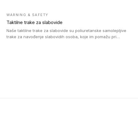
WARNING & SAFETY
Taktilne trake za slabovide
Naše taktilne trake za slabovide su poliuretanske samolepljive
trake za navođenje slabovidih osoba, koje im pomažu pri
kretanju u prostoru. Ravne trake omogućavaju slabovidim
osobama da prate putanju pomoću belog štapa. Ove taktilne
trake su kompatibilne sa homogenim i heterogenim vinilnim
podovima, LVT lepljenim pločicama i linoleumom.