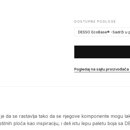
DOSTUPNE PODLOGE
DESSO EcoBase® -Sadrži u p
Pogledaj na sajtu proizvođača
 je da se rastavlja tako da se njegove komponente mogu lako
tilnih ploča kao inspiraciju, i deli istu lepu paletu boja s