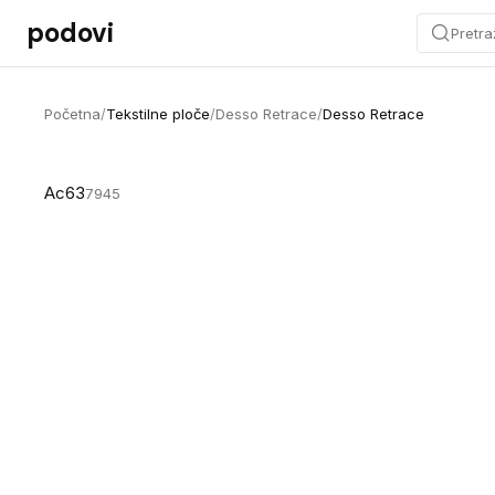
Preskoči na sadržaj
podovi
Pretra
Početna
/
Tekstilne ploče
/
Desso Retrace
/
Desso Retrace
Ac63
7945