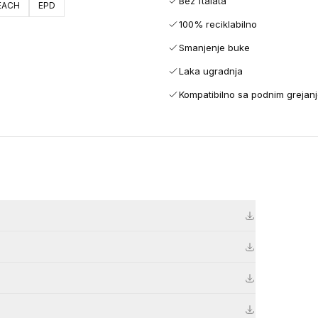
Bez ftalata
EACH
EPD
100% reciklabilno
Smanjenje buke
Laka ugradnja
Kompatibilno sa podnim grejan