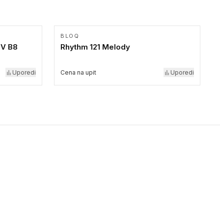
BLOQ
 V B8
Rhythm 121 Melody
Uporedi
Cena na upit
Uporedi