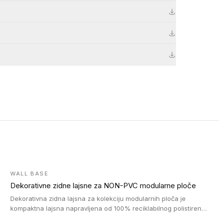
WALL BASE
Dekorativne zidne lajsne za NON-PVC modularne ploče
Dekorativna zidna lajsna za kolekciju modularnih ploča je
kompaktna lajsna napravljena od 100% reciklabilnog polistirena,
sa najmanje 30% recikliranog materijala.