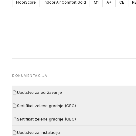
FloorScore
Indoor Air Comfort Gold
M1
A+
CE
R
DOKUMENTACIJA
Uputstvo za održavanje
Sertifikat zelene gradnje (GBC)
Sertifikat zelene gradnje (GBC)
Uputstvo za instalaciju