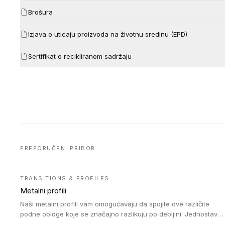
Brošura
Izjava o uticaju proizvoda na životnu sredinu (EPD)
Sertifikat o recikliranom sadržaju
PREPORUČENI PRIBOR
TRANSITIONS & PROFILES
Metalni profili
Naši metalni profili vam omogućavaju da spojite dve različite
podne obloge koje se značajno razlikuju po debljini. Jednostavni
su za ugradnju i ne ometaju kretanje zahvaljujući velikom