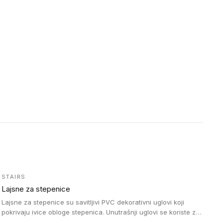
STAIRS
Lajsne za stepenice
Lajsne za stepenice su savitljivi PVC dekorativni uglovi koji
pokrivaju ivice obloge stepenica. Unutrašnji uglovi se koriste za
zaštitu donjeg dela zida duže stepeništa. Spoljašnji uglovi se