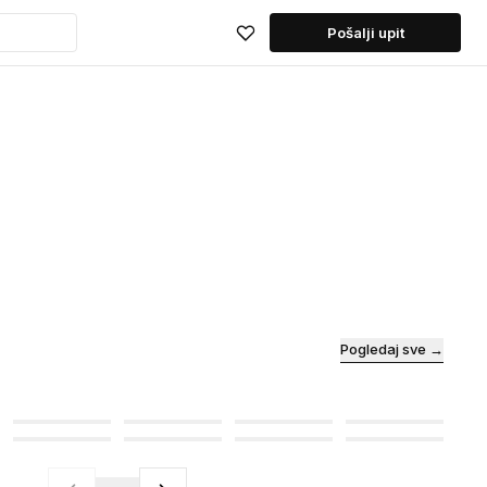
Pošalji upit
Pogledaj sve →