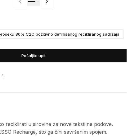
roseku 80% C2C pozitivno definisanog recikliranog sadržaja
Pošaljite upit
→
 reciklirati u sirovine za nove tekstilne podove.
a DESSO Recharge, što ga čini savršenim spojem.