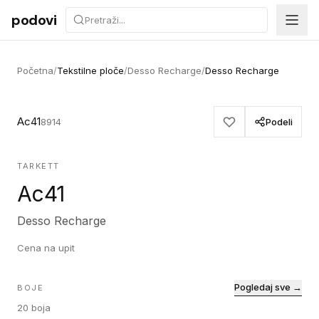
Preskoči na sadržaj
podovi
Početna
/
Tekstilne ploče
/
Desso Recharge
/
Desso Recharge
Ac41
8914
Podeli
TARKETT
Ac41
Desso Recharge
Cena na upit
Pogledaj sve →
BOJE
20
boja