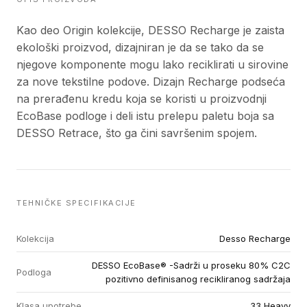
Kao deo Origin kolekcije, DESSO Recharge je zaista
ekološki proizvod, dizajniran je da se tako da se
njegove komponente mogu lako reciklirati u sirovine
za nove tekstilne podove. Dizajn Recharge podseća
na prerađenu kredu koja se koristi u proizvodnji
EcoBase podloge i deli istu prelepu paletu boja sa
DESSO Retrace, što ga čini savršenim spojem.
TEHNIČKE SPECIFIKACIJE
Kolekcija
Desso Recharge
DESSO EcoBase® -Sadrži u proseku 80% C2C
Podloga
pozitivno definisanog recikliranog sadržaja
Klasa upotrebe
33 Heavy