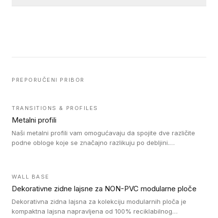
PREPORUČENI PRIBOR
TRANSITIONS & PROFILES
Metalni profili
Naši metalni profili vam omogućavaju da spojite dve različite
podne obloge koje se značajno razlikuju po debljini.
Jednostavni su za ugradnju i ne ometaju kretanje zahvaljujući
velikom nagibu. Mogu da se koriste za ublažavanje razlike u
debljini do 8mm. Naši metalni profili mogu da se koriste u
WALL BASE
oblastima sa velikom cirkulacijom.
Dekorativne zidne lajsne za NON-PVC modularne ploče
Dekorativna zidna lajsna za kolekciju modularnih ploča je
kompaktna lajsna napravljena od 100% reciklabilnog