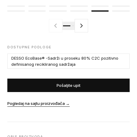
DOSTUPNE PODLOGE
DESSO EcoBase® -Sadrži u proseku 80% C2C pozitivno
definisanog recikliranog sadržaja
Pošaljite upit
Pogledaj na sajtu proizvođača
→
OPIS PROIZVODA