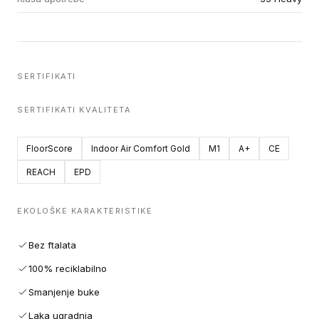
SERTIFIKATI
SERTIFIKATI KVALITETA
FloorScore
Indoor Air Comfort Gold
M1
A+
CE
REACH
EPD
EKOLOŠKE KARAKTERISTIKE
Bez ftalata
100% reciklabilno
Smanjenje buke
Laka ugradnja