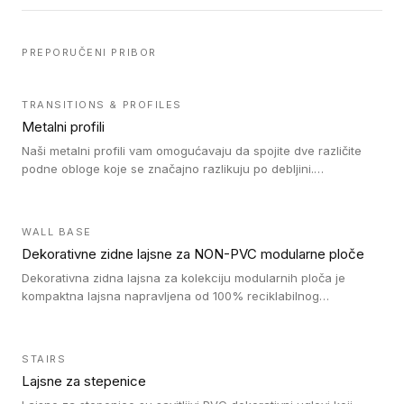
PREPORUČENI PRIBOR
TRANSITIONS & PROFILES
Metalni profili
Naši metalni profili vam omogućavaju da spojite dve različite
podne obloge koje se značajno razlikuju po debljini.
Jednostavni su za ugradnju i ne ometaju kretanje zahvaljujući
velikom nagibu. Mogu da se koriste za ublažavanje razlike u
debljini do 8mm. Naši metalni profili mogu da se koriste u
WALL BASE
oblastima sa velikom cirkulacijom.
Dekorativne zidne lajsne za NON-PVC modularne ploče
Dekorativna zidna lajsna za kolekciju modularnih ploča je
kompaktna lajsna napravljena od 100% reciklabilnog
polistirena, sa najmanje 30% recikliranog materijala.
STAIRS
Lajsne za stepenice