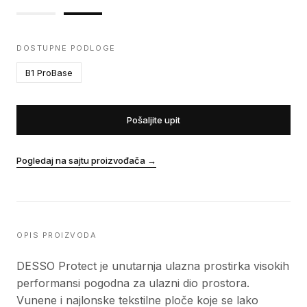
DOSTUPNE PODLOGE
B1 ProBase
Pošaljite upit
Pogledaj na sajtu proizvođača
→
OPIS PROIZVODA
DESSO Protect je unutarnja ulazna prostirka visokih
performansi pogodna za ulazni dio prostora.
Vunene i najlonske tekstilne ploče koje se lako