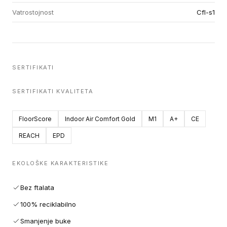
Vatrostojnost
Cfl-s1
SERTIFIKATI
SERTIFIKATI KVALITETA
FloorScore
Indoor Air Comfort Gold
M1
A+
CE
REACH
EPD
EKOLOŠKE KARAKTERISTIKE
Bez ftalata
100% reciklabilno
Smanjenje buke