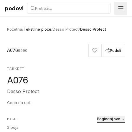
Preskoči na sadržaj
podovi
Početna
/
Tekstilne ploče
/
Desso Protect
/
Desso Protect
A076
9990
Podeli
TARKETT
A076
Desso Protect
Cena na upit
Pogledaj sve →
BOJE
2
boja