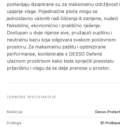
postavljaju dizajnirane su za maksimalnu izdržljivost i
upijanje vlage. Pojedinačne ploče mogu se
jednostavno ukloniti radi čišćenja ili zamjene, nudeći
fleksibilno, ekonomično i praktično rješenje.
Dostupan u dvije nijanse sive, pružajući suptilnu i
neutralnu bazu koja odgovara svakom poslovnom
prostoru. Za maksimalnu zaštitu i optimizirane
performanse, kombinirajte s DESSO Defend
ulaznom prostirkom kako biste spriječili preostalu
prljavštinu i vlagu da se dalje prenose u prostor.
TEHNIČKE SPECIFIKACIJE
Kolekcija
Desso Protect
Podloga
B1 ProBase