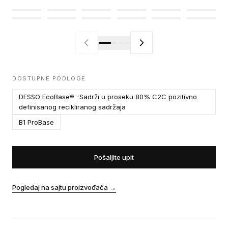
DOSTUPNE PODLOGE
DESSO EcoBase® -Sadrži u proseku 80% C2C pozitivno
definisanog recikliranog sadržaja
B1 ProBase
Pošaljite upit
Pogledaj na sajtu proizvođača
→