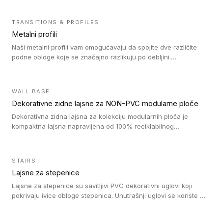
TRANSITIONS & PROFILES
Metalni profili
Naši metalni profili vam omogućavaju da spojite dve različite
podne obloge koje se značajno razlikuju po debljini.
Jednostavni su za ugradnju i ne ometaju kretanje zahvaljujući
velikom nagibu. Mogu da se koriste za ublažavanje razlike u
debljini do 8mm. Naši metalni profili mogu da se koriste u
WALL BASE
oblastima sa velikom cirkulacijom.
Dekorativne zidne lajsne za NON-PVC modularne ploče
Dekorativna zidna lajsna za kolekciju modularnih ploča je
kompaktna lajsna napravljena od 100% reciklabilnog
polistirena, sa najmanje 30% recikliranog materijala.
STAIRS
Lajsne za stepenice
Lajsne za stepenice su savitljivi PVC dekorativni uglovi koji
pokrivaju ivice obloge stepenica. Unutrašnji uglovi se koriste za
zaštitu donjeg dela zida duže stepeništa. Spoljašnji uglovi se
koriste da se zaštite i sakriju ivice obloge stepenica. Ovi uglovi