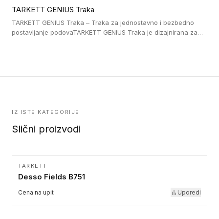
lepljenim ili linoleumskim podovima, u skladu sa zahtevima za
TARKETT GENIUS Traka
pristup i bezbednost osoba sa invaliditetom i sa NF P 98 351
Pristupačnost. Dostupne su u 3 formata: gumene ploče koje se
TARKETT GENIUS Traka – Traka za jednostavno i bezbedno
lepe, poliuertanske samolepljive u kvadratnom i pravougaonom
postavljanje podovaTARKETT GENIUS Traka je dizajnirana za
formatu.
upotrebu kod podovima iz Excellence Genius loose-lay
kolekcije.
IZ ISTE KATEGORIJE
Slični proizvodi
TARKETT
Desso Fields B751
Cena na upit
Uporedi