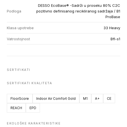
DESSO EcoBase® -Sadrži u proseku 80% C2C
Podloga
pozitivno definisanog recikliranog sadržaja / B1
ProBase
Klasa upotrebe
33 Heavy
Vatrostojnost
Bfl-s1
SERTIFIKATI
SERTIFIKATI KVALITETA
FloorScore
Indoor Air Comfort Gold
M1
A+
CE
REACH
EPD
EKOLOŠKE KARAKTERISTIKE