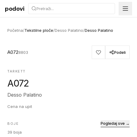
Preskoči na sadržaj
podovi
Početna
/
Tekstilne ploče
/
Desso Palatino
/
Desso Palatino
A072
8803
Podeli
TARKETT
A072
Desso Palatino
Cena na upit
Pogledaj sve →
BOJE
39
boja