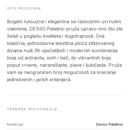
OPIS PROIZVODA
Bogato luksuzna i elegantna sa raskošnim uvrnutim
vlaknima, DESSO Palatino pruža upravo ono što ste
želeli u pogledu kvaliteta i dugotrajnosti. Ova
klasična, jednostavna tekstilna ploča stilizovanog
dizajna nudi 39 upečatljivih i modernih kombinacija
boja od antracita, sivih i bež, do vibrantnih boja
poput crvene, narandžaste, plave i ljubičaste. Pruža
vam se neograničen broj mogućnosti za kreiranje
jedinstvenih i jarkih enterijera.
TEHNIČKE SPECIFIKACIJE
Kolekcija
Desso Palatino