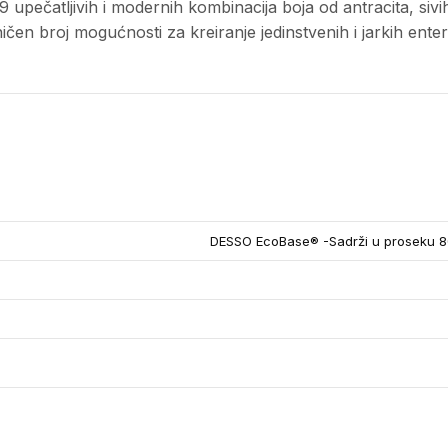
9 upečatljivih i modernih kombinacija boja od antracita, siv
čen broj mogućnosti za kreiranje jedinstvenih i jarkih enteri
DESSO EcoBase® -Sadrži u proseku 80