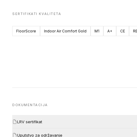
SERTIFIKATI KVALITETA
FloorScore
Indoor Air Comfort Gold
M1
A+
CE
R
DOKUMENTACIJA
LRV sertifikat
Uputstvo za održavanje