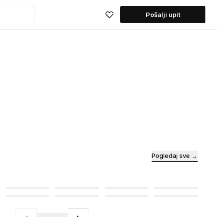
Pošalji upit
Pogledaj sve →