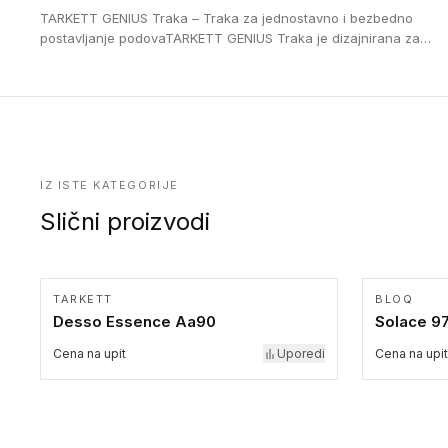
16 cm. Poste i verzije od aluminijuma za oblasti pod visokim
TARKETT GENIUS Traka – Traka za jednostavno i bezbedno
opterećenjem. Postavljaju se na postojeći pod. Veoma su
postavljanje podovaTARKETT GENIUS Traka je dizajnirana za
dekorativne i pružaju elegantan vizuelni izgled.
upotrebu kod podovima iz Excellence Genius loose-lay
kolekcije.
IZ ISTE KATEGORIJE
Slični proizvodi
TARKETT
BLOQ
Desso Essence Aa90
Solace 9
Cena na upit
Uporedi
Cena na upit