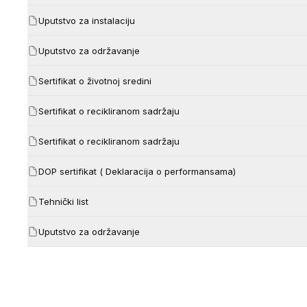
Uputstvo za instalaciju
Uputstvo za održavanje
Sertifikat o životnoj sredini
Sertifikat o recikliranom sadržaju
Sertifikat o recikliranom sadržaju
DOP sertifikat ( Deklaracija o performansama)
Tehnički list
Uputstvo za održavanje