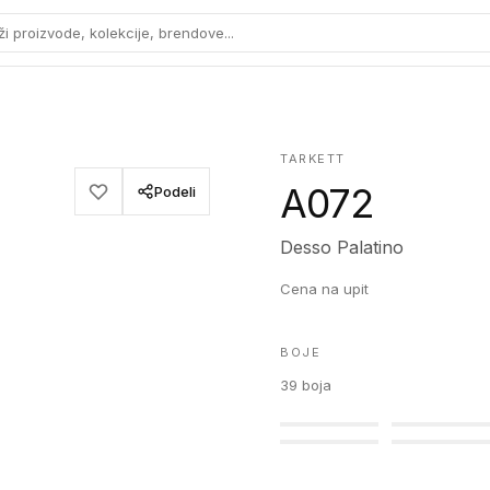
ži proizvode, kolekcije, brendove...
TARKETT
A072
Podeli
Desso Palatino
Cena na upit
BOJE
39
boja