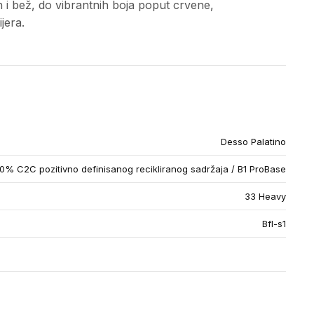
ih i bež, do vibrantnih boja poput crvene,
jera.
Desso Palatino
% C2C pozitivno definisanog recikliranog sadržaja / B1 ProBase
33 Heavy
Bfl-s1