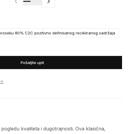
roseku 80% C2C pozitivno definisanog recikliranog sadržaja
Pošaljite upit
→
gledu kvaliteta i dugotrajnosti. Ova klasična,