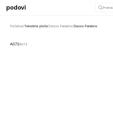
Preskoči na sadržaj
podovi
Pretra
Početna
/
Tekstilne ploče
/
Desso Palatino
/
Desso Palatino
A072
8073