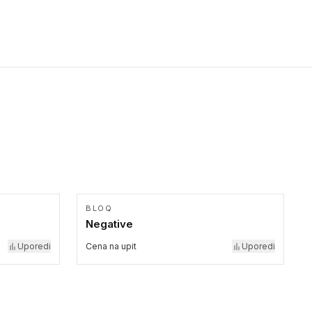
Pristupačnost. Dostupne su u 3 formata: gumene ploče koje se
lepe, poliuertanske samolepljive u kvadratnom i pravougaonom
formatu.
BLOQ
Negative
Uporedi
Cena na upit
Uporedi