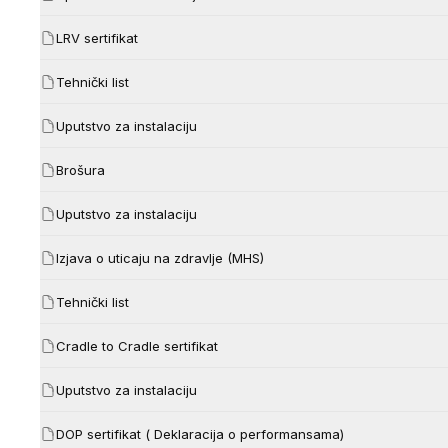
LRV sertifikat
Tehnički list
Uputstvo za instalaciju
Brošura
Uputstvo za instalaciju
Izjava o uticaju na zdravlje (MHS)
Tehnički list
Cradle to Cradle sertifikat
Uputstvo za instalaciju
DOP sertifikat ( Deklaracija o performansama)