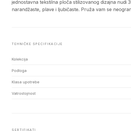
jednostavna tekstilna ploča stilizovanog dizajna nudi 3
narandžaste, plave i ljubičaste. Pruža vam se neograni
TEHNIČKE SPECIFIKACIJE
Kolekcija
Podloga
Klasa upotrebe
Vatrostojnost
SERTIFIKATI