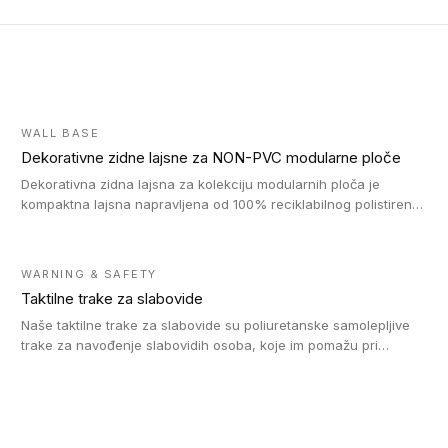
WALL BASE
Dekorativne zidne lajsne za NON-PVC modularne ploče
Dekorativna zidna lajsna za kolekciju modularnih ploča je
kompaktna lajsna napravljena od 100% reciklabilnog polistirena,
sa najmanje 30% recikliranog materijala.
WARNING & SAFETY
Taktilne trake za slabovide
Naše taktilne trake za slabovide su poliuretanske samolepljive
trake za navođenje slabovidih osoba, koje im pomažu pri
kretanju u prostoru. Ravne trake omogućavaju slabovidim
osobama da prate putanju pomoću belog štapa. Ove taktilne
trake su kompatibilne sa homogenim i heterogenim vinilnim
podovima, LVT lepljenim pločicama i linoleumom.