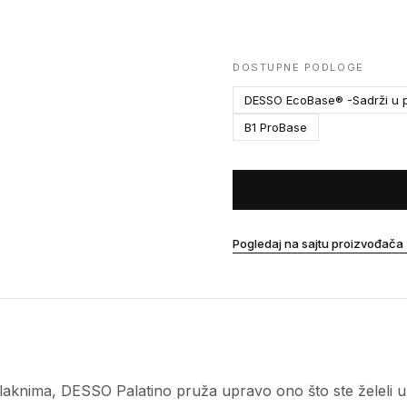
DOSTUPNE PODLOGE
DESSO EcoBase® -Sadrži u p
B1 ProBase
Pogledaj na sajtu proizvođača
aknima, DESSO Palatino pruža upravo ono što ste želeli u po