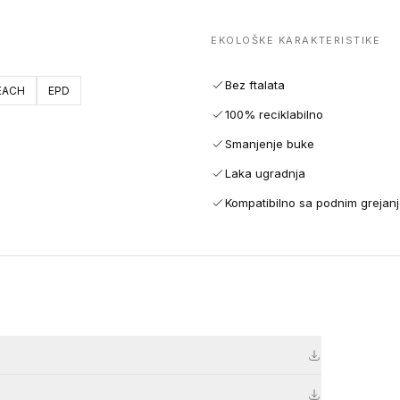
EKOLOŠKE KARAKTERISTIKE
Bez ftalata
EACH
EPD
100% reciklabilno
Smanjenje buke
Laka ugradnja
Kompatibilno sa podnim grejan