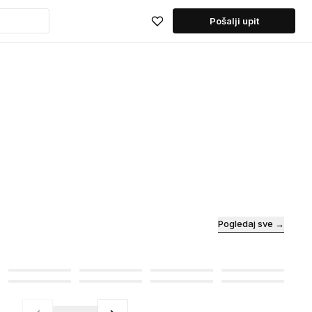
Pošalji upit
Pogledaj sve →