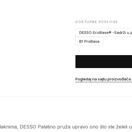
DOSTUPNE PODLOGE
DESSO EcoBase® -Sadrži u p
B1 ProBase
Pogledaj na sajtu proizvođača
aknima, DESSO Palatino pruža upravo ono što ste želeli u po