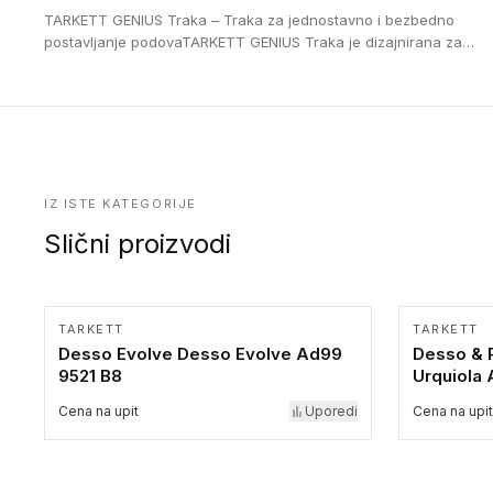
16 cm. Poste i verzije od aluminijuma za oblasti pod visokim
TARKETT GENIUS Traka – Traka za jednostavno i bezbedno
opterećenjem. Postavljaju se na postojeći pod. Veoma su
postavljanje podovaTARKETT GENIUS Traka je dizajnirana za
dekorativne i pružaju elegantan vizuelni izgled.
upotrebu kod podovima iz Excellence Genius loose-lay
kolekcije.
IZ ISTE KATEGORIJE
Slični proizvodi
TARKETT
TARKETT
Desso Evolve Desso Evolve Ad99
Desso & P
9521 B8
Urquiola
Cena na upit
Uporedi
Cena na upit