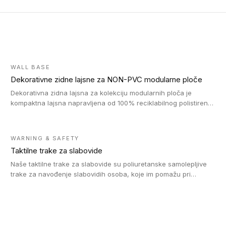
WALL BASE
Dekorativne zidne lajsne za NON-PVC modularne ploče
Dekorativna zidna lajsna za kolekciju modularnih ploča je
kompaktna lajsna napravljena od 100% reciklabilnog polistirena,
sa najmanje 30% recikliranog materijala.
WARNING & SAFETY
Taktilne trake za slabovide
Naše taktilne trake za slabovide su poliuretanske samolepljive
trake za navođenje slabovidih osoba, koje im pomažu pri
kretanju u prostoru. Ravne trake omogućavaju slabovidim
osobama da prate putanju pomoću belog štapa. Ove taktilne
trake su kompatibilne sa homogenim i heterogenim vinilnim
podovima, LVT lepljenim pločicama i linoleumom.