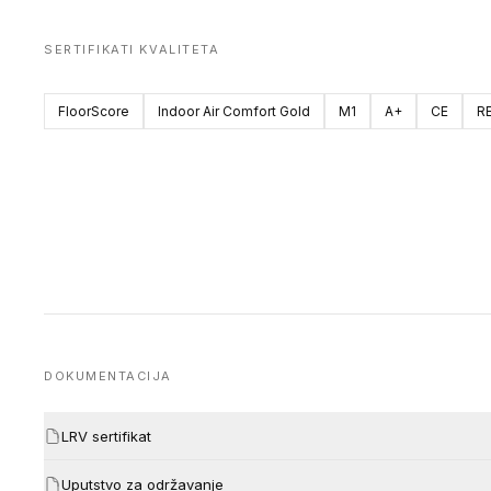
SERTIFIKATI KVALITETA
FloorScore
Indoor Air Comfort Gold
M1
A+
CE
R
DOKUMENTACIJA
LRV sertifikat
Uputstvo za održavanje