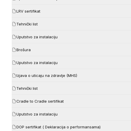
LRV sertifikat
Tehnički list
Uputstvo za instalaciju
Brošura
Uputstvo za instalaciju
Izjava o uticaju na zdravlje (MHS)
Tehnički list
Cradle to Cradle sertifikat
Uputstvo za instalaciju
DOP sertifikat ( Deklaracija o performansama)