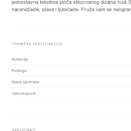
jednostavna tekstilna ploča stilizovanog dizajna nudi 3
narandžaste, plave i ljubičaste. Pruža vam se neograni
TEHNIČKE SPECIFIKACIJE
Kolekcija
Podloga
Klasa upotrebe
Vatrostojnost
SERTIFIKATI