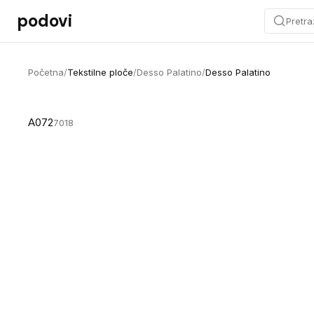
Preskoči na sadržaj
podovi
Pretra
Početna
/
Tekstilne ploče
/
Desso Palatino
/
Desso Palatino
A072
7018