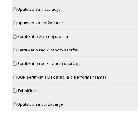
Uputstvo za instalaciju
Uputstvo za održavanje
Sertifikat o životnoj sredini
Sertifikat o recikliranom sadržaju
Sertifikat o recikliranom sadržaju
DOP sertifikat ( Deklaracija o performansama)
Tehnički list
Uputstvo za održavanje