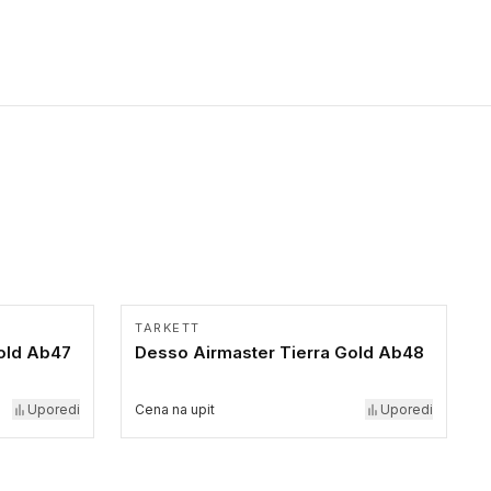
Pristupačnost. Dostupne su u 3 formata: gumene ploče koje se
lepe, poliuertanske samolepljive u kvadratnom i pravougaonom
formatu.
TARKETT
old Ab47
Desso Airmaster Tierra Gold Ab48
Uporedi
Cena na upit
Uporedi