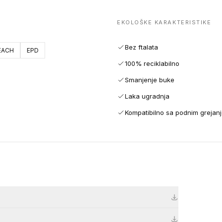
EKOLOŠKE KARAKTERISTIKE
Bez ftalata
EACH
EPD
100% reciklabilno
Smanjenje buke
Laka ugradnja
Kompatibilno sa podnim grejan