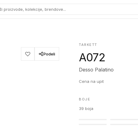
ži proizvode, kolekcije, brendove...
TARKETT
A072
Podeli
Desso Palatino
Cena na upit
BOJE
39
boja