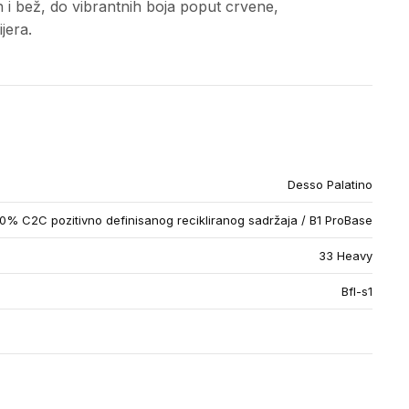
ih i bež, do vibrantnih boja poput crvene,
jera.
Desso Palatino
% C2C pozitivno definisanog recikliranog sadržaja / B1 ProBase
33 Heavy
Bfl-s1