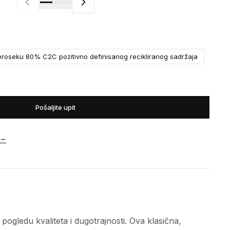
roseku 80% C2C pozitivno definisanog recikliranog sadržaja
Pošaljite upit
→
gledu kvaliteta i dugotrajnosti. Ova klasična,