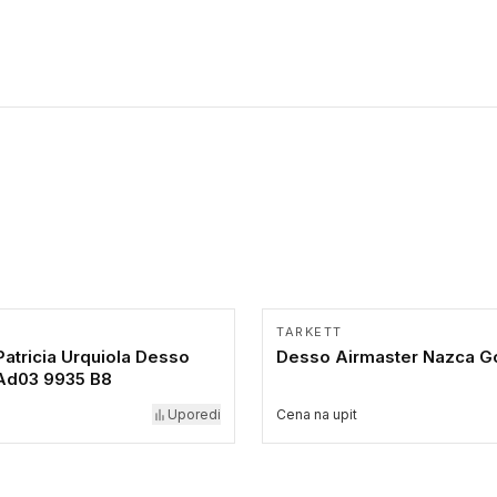
TARKETT
atricia Urquiola Desso
Desso Airmaster Nazca G
 Ad03 9935 B8
Uporedi
Cena na upit