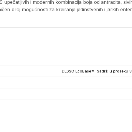
9 upečatljivih i modernih kombinacija boja od antracita, siv
čen broj mogućnosti za kreiranje jedinstvenih i jarkih enteri
DESSO EcoBase® -Sadrži u proseku 80