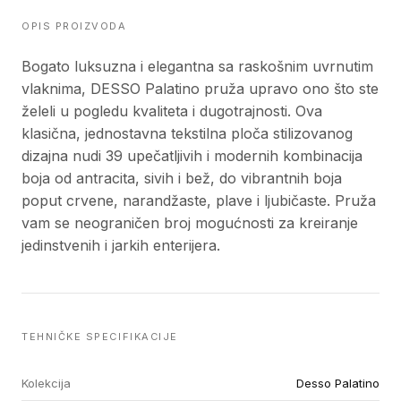
OPIS PROIZVODA
Bogato luksuzna i elegantna sa raskošnim uvrnutim
vlaknima, DESSO Palatino pruža upravo ono što ste
želeli u pogledu kvaliteta i dugotrajnosti. Ova
klasična, jednostavna tekstilna ploča stilizovanog
dizajna nudi 39 upečatljivih i modernih kombinacija
boja od antracita, sivih i bež, do vibrantnih boja
poput crvene, narandžaste, plave i ljubičaste. Pruža
vam se neograničen broj mogućnosti za kreiranje
jedinstvenih i jarkih enterijera.
TEHNIČKE SPECIFIKACIJE
Kolekcija
Desso Palatino