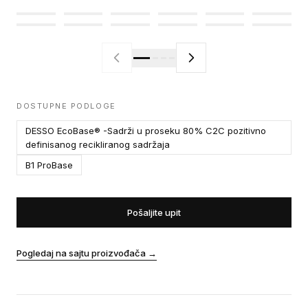
DOSTUPNE PODLOGE
DESSO EcoBase® -Sadrži u proseku 80% C2C pozitivno
definisanog recikliranog sadržaja
B1 ProBase
Pošaljite upit
Pogledaj na sajtu proizvođača
→