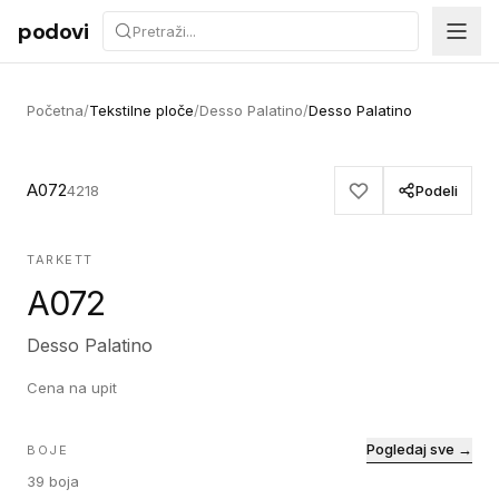
Preskoči na sadržaj
podovi
Početna
/
Tekstilne ploče
/
Desso Palatino
/
Desso Palatino
A072
4218
Podeli
TARKETT
A072
Desso Palatino
Cena na upit
Pogledaj sve →
BOJE
39
boja