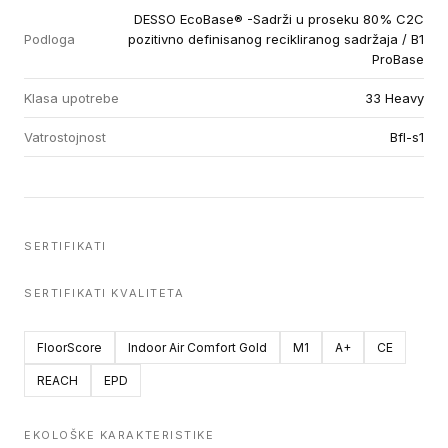
DESSO EcoBase® -Sadrži u proseku 80% C2C
Podloga
pozitivno definisanog recikliranog sadržaja / B1
ProBase
Klasa upotrebe
33 Heavy
Vatrostojnost
Bfl-s1
SERTIFIKATI
SERTIFIKATI KVALITETA
FloorScore
Indoor Air Comfort Gold
M1
A+
CE
REACH
EPD
EKOLOŠKE KARAKTERISTIKE