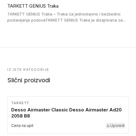
lepljenim ili linoleumskim podovima, u skladu sa zahtevima za
TARKETT GENIUS Traka
pristup i bezbednost osoba sa invaliditetom i sa NF P 98 351
Pristupačnost. Dostupne su u 3 formata: gumene ploče koje se
TARKETT GENIUS Traka – Traka za jednostavno i bezbedno
lepe, poliuertanske samolepljive u kvadratnom i pravougaonom
postavljanje podovaTARKETT GENIUS Traka je dizajnirana za
formatu.
upotrebu kod podovima iz Excellence Genius loose-lay
kolekcije.
IZ ISTE KATEGORIJE
Slični proizvodi
TARKETT
Desso Airmaster Classic Desso Airmaster Ad20
2058 B8
Cena na upit
Uporedi