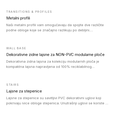
TRANSITIONS & PROFILES
Metalni profili
Naši metalni profili vam omogućavaju da spojite dve različite
podne obloge koje se značajno razlikuju po debljini.
Jednostavni su za ugradnju i ne ometaju kretanje zahvaljujući
velikom nagibu. Mogu da se koriste za ublažavanje razlike u
debljini do 8mm. Naši metalni profili mogu da se koriste u
WALL BASE
oblastima sa velikom cirkulacijom.
Dekorativne zidne lajsne za NON-PVC modularne ploče
Dekorativna zidna lajsna za kolekciju modularnih ploča je
kompaktna lajsna napravljena od 100% reciklabilnog
polistirena, sa najmanje 30% recikliranog materijala.
STAIRS
Lajsne za stepenice
Lajsne za stepenice su savitljivi PVC dekorativni uglovi koji
pokrivaju ivice obloge stepenica. Unutrašnji uglovi se koriste za
zaštitu donjeg dela zida duže stepeništa. Spoljašnji uglovi se
koriste da se zaštite i sakriju ivice obloge stepenica. Ovi uglovi