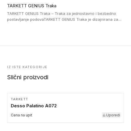
lepljenim ili linoleumskim podovima, u skladu sa zahtevima za
TARKETT GENIUS Traka
pristup i bezbednost osoba sa invaliditetom i sa NF P 98 351
Pristupačnost. Dostupne su u 3 formata: gumene ploče koje se
TARKETT GENIUS Traka – Traka za jednostavno i bezbedno
lepe, poliuertanske samolepljive u kvadratnom i pravougaonom
postavljanje podovaTARKETT GENIUS Traka je dizajnirana za
formatu.
upotrebu kod podovima iz Excellence Genius loose-lay
kolekcije.
IZ ISTE KATEGORIJE
Slični proizvodi
TARKETT
Desso Palatino A072
Cena na upit
Uporedi