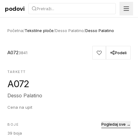
Preskoči na sadržaj
podovi
Početna
/
Tekstilne ploče
/
Desso Palatino
/
Desso Palatino
A072
3841
Podeli
TARKETT
A072
Desso Palatino
Cena na upit
Pogledaj sve →
BOJE
39
boja