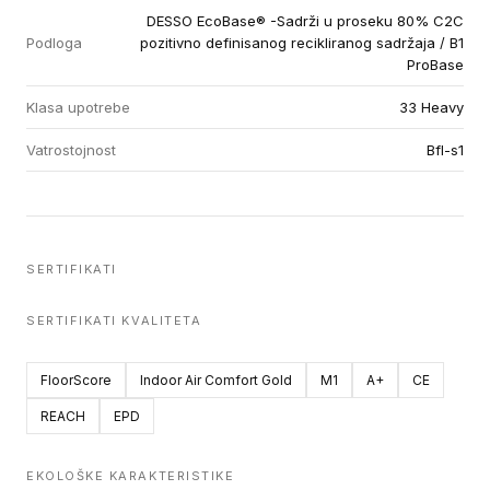
DESSO EcoBase® -Sadrži u proseku 80% C2C
Podloga
pozitivno definisanog recikliranog sadržaja / B1
ProBase
Klasa upotrebe
33 Heavy
Vatrostojnost
Bfl-s1
SERTIFIKATI
SERTIFIKATI KVALITETA
FloorScore
Indoor Air Comfort Gold
M1
A+
CE
REACH
EPD
EKOLOŠKE KARAKTERISTIKE