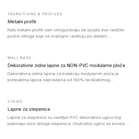
TRANSITIONS & PROFILES
Metalni profili
Naši metalni profili vam omogućavaju da spojite dve različite
podne obloge koje se značajno razlikuju po debljini.
Jednostavni su za ugradnju i ne ometaju kretanje zahvaljujući
velikom nagibu. Mogu da se koriste za ublažavanje razlike u
debljini do 8mm. Naši metalni profili mogu da se koriste u
WALL BASE
oblastima sa velikom cirkulacijom.
Dekorativne zidne lajsne za NON-PVC modularne ploče
Dekorativna zidna lajsna za kolekciju modularnih ploča je
kompaktna lajsna napravljena od 100% reciklabilnog
polistirena, sa najmanje 30% recikliranog materijala.
STAIRS
Lajsne za stepenice
Lajsne za stepenice su savitljivi PVC dekorativni uglovi koji
pokrivaju ivice obloge stepenica. Unutrašnji uglovi se koriste za
zaštitu donjeg dela zida duže stepeništa. Spoljašnji uglovi se
koriste da se zaštite i sakriju ivice obloge stepenica. Ovi uglovi