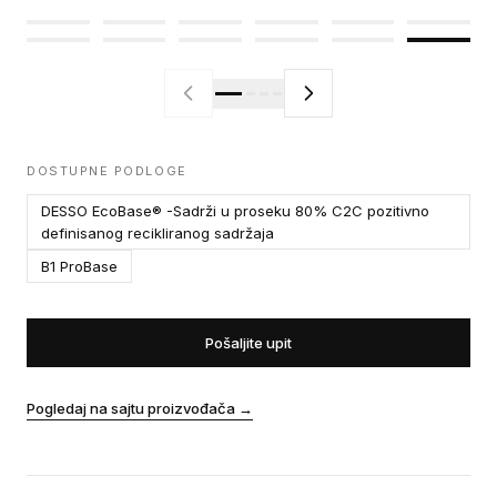
DOSTUPNE PODLOGE
DESSO EcoBase® -Sadrži u proseku 80% C2C pozitivno
definisanog recikliranog sadržaja
B1 ProBase
Pošaljite upit
Pogledaj na sajtu proizvođača
→