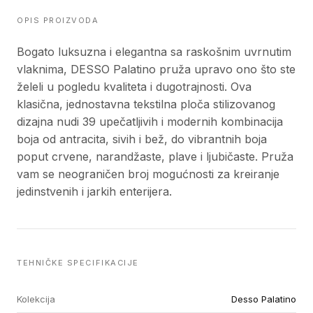
OPIS PROIZVODA
Bogato luksuzna i elegantna sa raskošnim uvrnutim
vlaknima, DESSO Palatino pruža upravo ono što ste
želeli u pogledu kvaliteta i dugotrajnosti. Ova
klasična, jednostavna tekstilna ploča stilizovanog
dizajna nudi 39 upečatljivih i modernih kombinacija
boja od antracita, sivih i bež, do vibrantnih boja
poput crvene, narandžaste, plave i ljubičaste. Pruža
vam se neograničen broj mogućnosti za kreiranje
jedinstvenih i jarkih enterijera.
TEHNIČKE SPECIFIKACIJE
Kolekcija
Desso Palatino