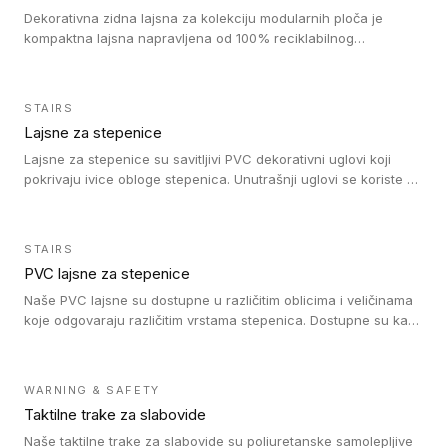
Dekorativna zidna lajsna za kolekciju modularnih ploča je
kompaktna lajsna napravljena od 100% reciklabilnog
polistirena, sa najmanje 30% recikliranog materijala.
STAIRS
Lajsne za stepenice
Lajsne za stepenice su savitljivi PVC dekorativni uglovi koji
pokrivaju ivice obloge stepenica. Unutrašnji uglovi se koriste za
zaštitu donjeg dela zida duže stepeništa. Spoljašnji uglovi se
koriste da se zaštite i sakriju ivice obloge stepenica. Ovi uglovi
stepenica su osmišljeni tako da formiraju glatku i atraktivnu
STAIRS
ivicu. Kompatibilni su sa heterogenim i homogenim vinilnim
PVC lajsne za stepenice
podovima i Tarkett Tapiflex oblogama za stepenice.
Naše PVC lajsne su dostupne u različitim oblicima i veličinama
koje odgovaraju različitim vrstama stepenica. Dostupne su kao
PVC oble ili blago zaobljene sa poluprečnikom savijanja od 8R.
Jednostavne su za ugradnu zahvaljujući savitljivoj strukturi i
kompatibilne sa heterogenim i homogenim vinilnim podovima u
WARNING & SAFETY
rolnama. Naše PVC lajsne su dostupne i u varijanti sa ravnim
Taktilne trake za slabovide
uglom, sa poluprečnikom savijanja od 2R za stepenice više od
16 cm. Poste i verzije od aluminijuma za oblasti pod visokim
Naše taktilne trake za slabovide su poliuretanske samolepljive