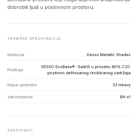
dobrobiti ljudi u poslovnom prostoru.
TEHNIČKE SPECIFIKACIJE
Kolekcija
Desso Metallic Shades
DESSO EcoBase® -Sadrži u proseku 80% C2C
Podloga
pozitivno definisanog recikliranog sadržaja
Klasa upotrebe
33 Heavy
Vatrostojnost
Bfl-s1
SERTIFIKATI