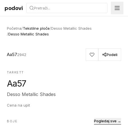
Preskoči na sadržaj
podovi
Početna
/
Tekstilne ploče
/
Desso Metallic Shades
/
Desso Metallic Shades
Aa57
2942
Podeli
TARKETT
Aa57
Desso Metallic Shades
Cena na upit
Pogledaj sve →
BOJE