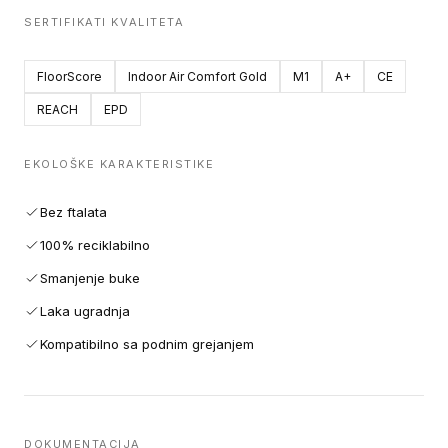
SERTIFIKATI KVALITETA
FloorScore
Indoor Air Comfort Gold
M1
A+
CE
REACH
EPD
EKOLOŠKE KARAKTERISTIKE
Bez ftalata
100% reciklabilno
Smanjenje buke
Laka ugradnja
Kompatibilno sa podnim grejanjem
DOKUMENTACIJA