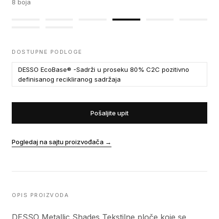
8
boja
DOSTUPNE PODLOGE
DESSO EcoBase® -Sadrži u proseku 80% C2C pozitivno
definisanog recikliranog sadržaja
Pošaljite upit
Pogledaj na sajtu proizvođača
→
OPIS PROIZVODA
DESSO Metallic Shades Tekstilne ploče koje se