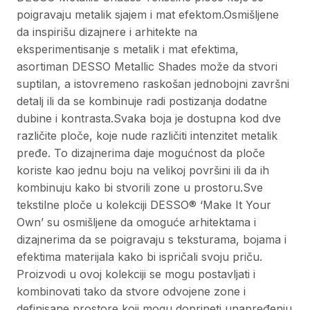
poigravaju metalik sjajem i mat efektom.Osmišljene
da inspirišu dizajnere i arhitekte na
eksperimentisanje s metalik i mat efektima,
asortiman DESSO Metallic Shades može da stvori
suptilan, a istovremeno raskošan jednobojni završni
detalj ili da se kombinuje radi postizanja dodatne
dubine i kontrasta.Svaka boja je dostupna kod dve
različite ploče, koje nude različiti intenzitet metalik
pređe. To dizajnerima daje mogućnost da ploče
koriste kao jednu boju na velikoj površini ili da ih
kombinuju kako bi stvorili zone u prostoru.Sve
tekstilne ploče u kolekciji DESSO® ‘Make It Your
Own’ su osmišljene da omoguće arhitektama i
dizajnerima da se poigravaju s teksturama, bojama i
efektima materijala kako bi ispričali svoju priču.
Proizvodi u ovoj kolekciji se mogu postavljati i
kombinovati tako da stvore odvojene zone i
definisane prostore koji mogu doprineti unapređenju