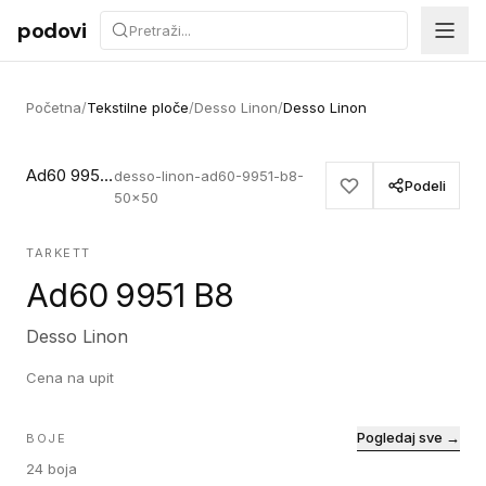
Preskoči na sadržaj
podovi
Početna
/
Tekstilne ploče
/
Desso Linon
/
Desso Linon
Ad60 9951 B8
desso-linon-ad60-9951-b8-
Podeli
50x50
TARKETT
Ad60 9951 B8
Desso Linon
Cena na upit
Pogledaj sve →
BOJE
24
boja