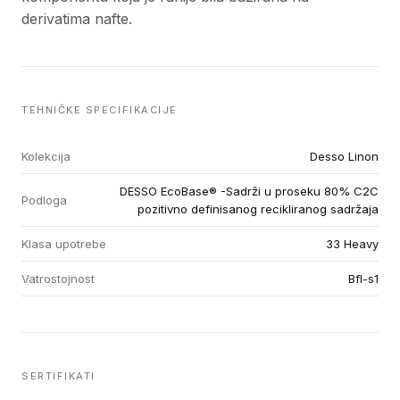
derivatima nafte.
TEHNIČKE SPECIFIKACIJE
Kolekcija
Desso Linon
DESSO EcoBase® -Sadrži u proseku 80% C2C
Podloga
pozitivno definisanog recikliranog sadržaja
Klasa upotrebe
33 Heavy
Vatrostojnost
Bfl-s1
SERTIFIKATI