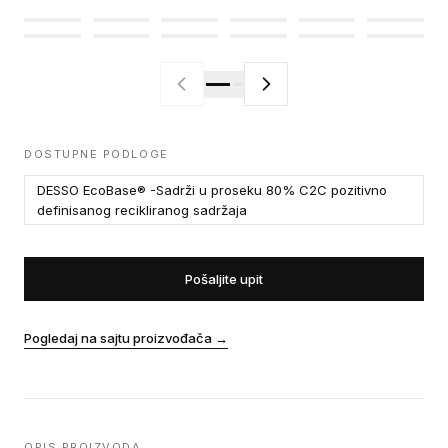
DOSTUPNE PODLOGE
DESSO EcoBase® -Sadrži u proseku 80% C2C pozitivno
definisanog recikliranog sadržaja
Pošaljite upit
Pogledaj na sajtu proizvođača
→
OPIS PROIZVODA