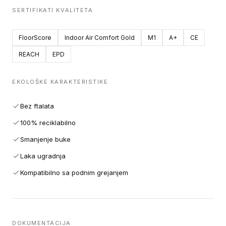
SERTIFIKATI KVALITETA
FloorScore
Indoor Air Comfort Gold
M1
A+
CE
REACH
EPD
EKOLOŠKE KARAKTERISTIKE
Bez ftalata
100% reciklabilno
Smanjenje buke
Laka ugradnja
Kompatibilno sa podnim grejanjem
DOKUMENTACIJA