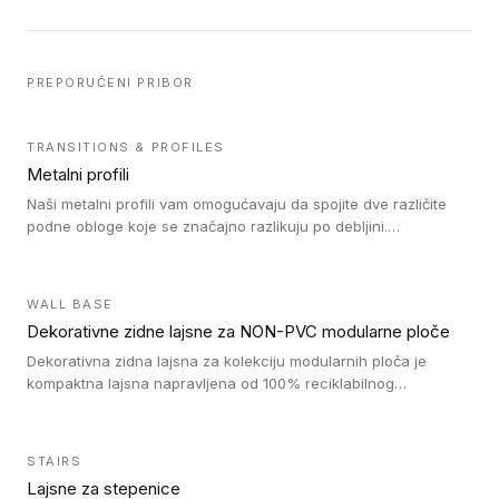
PREPORUČENI PRIBOR
TRANSITIONS & PROFILES
Metalni profili
Naši metalni profili vam omogućavaju da spojite dve različite
podne obloge koje se značajno razlikuju po debljini.
Jednostavni su za ugradnju i ne ometaju kretanje zahvaljujući
velikom nagibu. Mogu da se koriste za ublažavanje razlike u
debljini do 8mm. Naši metalni profili mogu da se koriste u
WALL BASE
oblastima sa velikom cirkulacijom.
Dekorativne zidne lajsne za NON-PVC modularne ploče
Dekorativna zidna lajsna za kolekciju modularnih ploča je
kompaktna lajsna napravljena od 100% reciklabilnog
polistirena, sa najmanje 30% recikliranog materijala.
STAIRS
Lajsne za stepenice