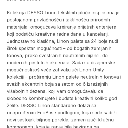
Kolekcija DESSO Linon tekstilnih ploča inspirisana je
postojanom privlačnošću i taktilnošću prirodnih
materijala, omogućava kreiranje prijatnih enterijera
koji podstiču kreativne radne dane u kancelariji.
Jednostavno klasična, Linon paleta sa 24 boje nudi
širok spektar mogućnosti – od bogatih zemljanih
tonova, preko svestranih neutralnih nijansi, do
modernih pastelnih akcenata. Sada su dizajnerske
mogućnosti još veće zahvaljujući Linon Unity
kolekciji – proširenju Linon palete neutralnih tonova i
svežih akcentnih boja sa setom od 6 izražajnih
višebojnih dezena, koji vam omogućavaju da
slobodno kombinujete i budete kreativni koliko god
želite. DESSO Linon standardno dolazi sa
unapređenim EcoBase podlogom, koja sada sadrži
novi sastojak biljnog porekla, zamenjujući ključnu
komponentu koja je ranije bila bazirana na