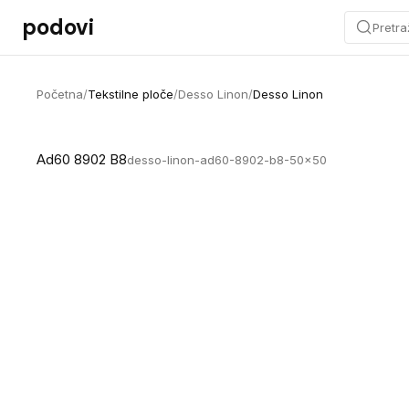
Preskoči na sadržaj
podovi
Pretra
Početna
/
Tekstilne ploče
/
Desso Linon
/
Desso Linon
Ad60 8902 B8
desso-linon-ad60-8902-b8-50x50