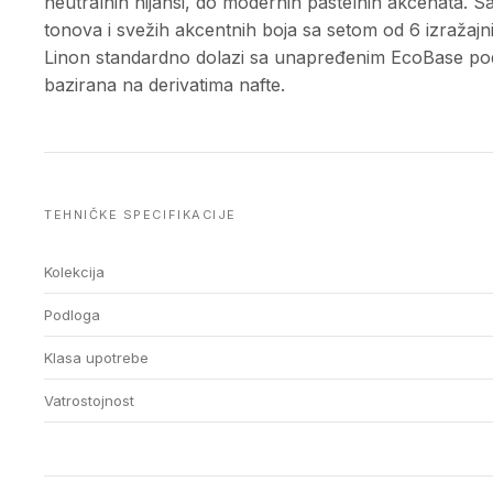
neutralnih nijansi, do modernih pastelnih akcenata. Sa
tonova i svežih akcentnih boja sa setom od 6 izražaj
Linon standardno dolazi sa unapređenim EcoBase podlo
bazirana na derivatima nafte.
TEHNIČKE SPECIFIKACIJE
Kolekcija
Podloga
Klasa upotrebe
Vatrostojnost