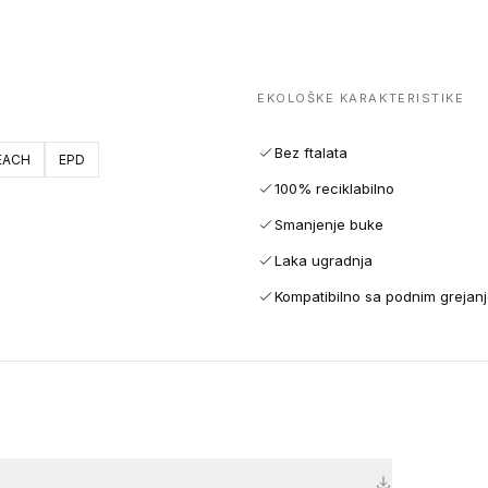
EKOLOŠKE KARAKTERISTIKE
Bez ftalata
EACH
EPD
100% reciklabilno
Smanjenje buke
Laka ugradnja
Kompatibilno sa podnim grejan