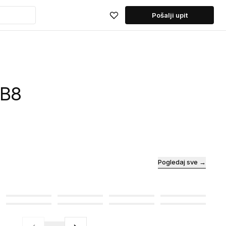
Pošalji upit
 B8
Pogledaj sve →