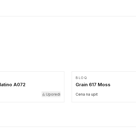
BLOQ
latino A072
Grain 617 Moss
Uporedi
Cena na upit