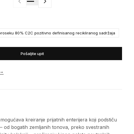
roseku 80% C2C pozitivno definisanog recikliranog sadržaja
Pošaljite upit
→
mogućava kreiranje prijatnih enterijera koji podstiču
 – od bogatih zemljanih tonova, preko svestranih