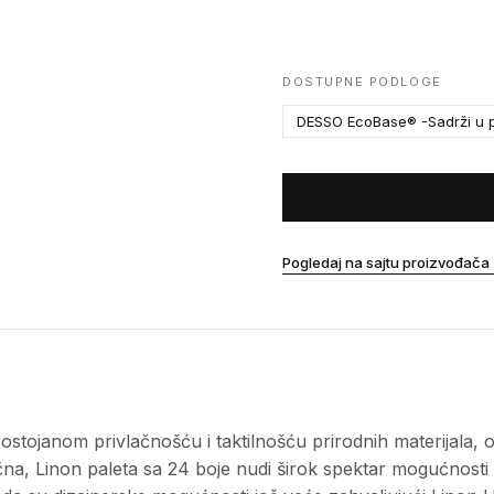
DOSTUPNE PODLOGE
DESSO EcoBase® -Sadrži u p
Pogledaj na sajtu proizvođača
postojanom privlačnošću i taktilnošću prirodnih materijala, o
čna, Linon paleta sa 24 boje nudi širok spektar mogućnosti