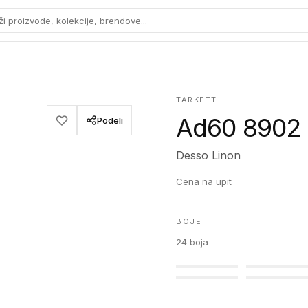
ži proizvode, kolekcije, brendove...
TARKETT
Ad60 8902
Podeli
Desso Linon
Cena na upit
BOJE
24
boja