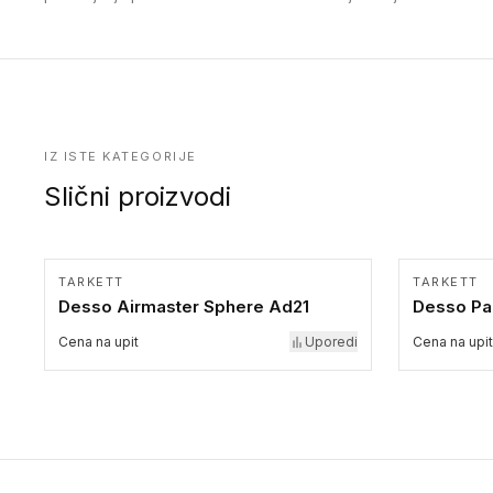
dekorativne i pružaju elegantan vizuelni izgled.
upotrebu kod podovima iz Excellence Genius loose-lay
kolekcije.
IZ ISTE KATEGORIJE
Slični proizvodi
TARKETT
TARKETT
Desso Airmaster Sphere Ad21
Desso Pa
Cena na upit
Uporedi
Cena na upit