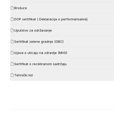
Brošura
DOP sertifikat ( Deklaracija o performansama)
Uputstvo za održavanje
Sertifikat zelene gradnje (GBC)
Izjava o uticaju na zdravlje (MHS)
Sertifikat o recikliranom sadržaju
Tehnički list