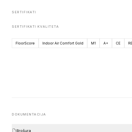
SERTIFIKATI
SERTIFIKATI KVALITETA
FloorScore
Indoor Air Comfort Gold
M1
A+
CE
R
DOKUMENTACIJA
Brošura