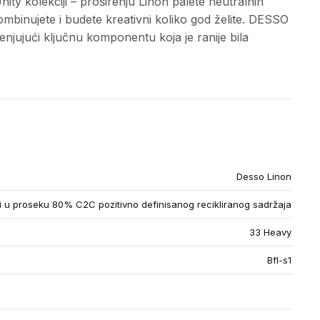
ity kolekciji – proširenju Linon palete neutralnih
mbinujete i budete kreativni koliko god želite. DESSO
jujući ključnu komponentu koja je ranije bila
Desso Linon
u proseku 80% C2C pozitivno definisanog recikliranog sadržaja
33 Heavy
Bfl-s1