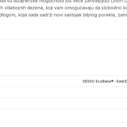
da su dizajnerske mogućnosti još veće zahvaljujući Linon Un
nih višebojnih dezena, koji vam omogućavaju da slobodno ko
gom, koja sada sadrži novi sastojak biljnog porekla, zamen
DESSO EcoBase® -Sadrži 