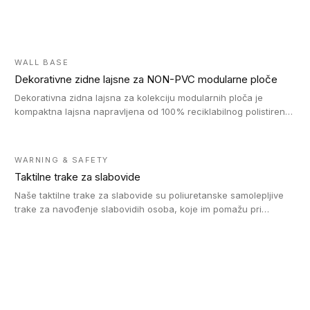
WALL BASE
Dekorativne zidne lajsne za NON-PVC modularne ploče
Dekorativna zidna lajsna za kolekciju modularnih ploča je
kompaktna lajsna napravljena od 100% reciklabilnog polistirena,
sa najmanje 30% recikliranog materijala.
WARNING & SAFETY
Taktilne trake za slabovide
Naše taktilne trake za slabovide su poliuretanske samolepljive
trake za navođenje slabovidih osoba, koje im pomažu pri
kretanju u prostoru. Ravne trake omogućavaju slabovidim
osobama da prate putanju pomoću belog štapa. Ove taktilne
trake su kompatibilne sa homogenim i heterogenim vinilnim
podovima, LVT lepljenim pločicama i linoleumom.