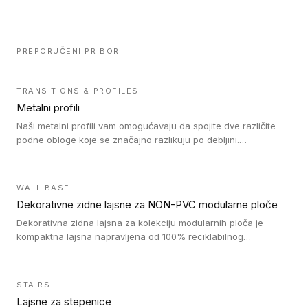
PREPORUČENI PRIBOR
TRANSITIONS & PROFILES
Metalni profili
Naši metalni profili vam omogućavaju da spojite dve različite
podne obloge koje se značajno razlikuju po debljini.
Jednostavni su za ugradnju i ne ometaju kretanje zahvaljujući
velikom nagibu. Mogu da se koriste za ublažavanje razlike u
debljini do 8mm. Naši metalni profili mogu da se koriste u
WALL BASE
oblastima sa velikom cirkulacijom.
Dekorativne zidne lajsne za NON-PVC modularne ploče
Dekorativna zidna lajsna za kolekciju modularnih ploča je
kompaktna lajsna napravljena od 100% reciklabilnog
polistirena, sa najmanje 30% recikliranog materijala.
STAIRS
Lajsne za stepenice