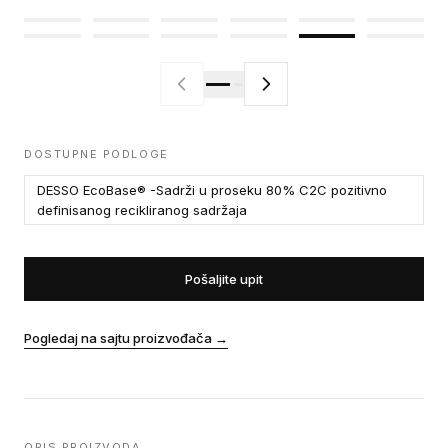
DOSTUPNE PODLOGE
DESSO EcoBase® -Sadrži u proseku 80% C2C pozitivno
definisanog recikliranog sadržaja
Pošaljite upit
Pogledaj na sajtu proizvođača
→
OPIS PROIZVODA