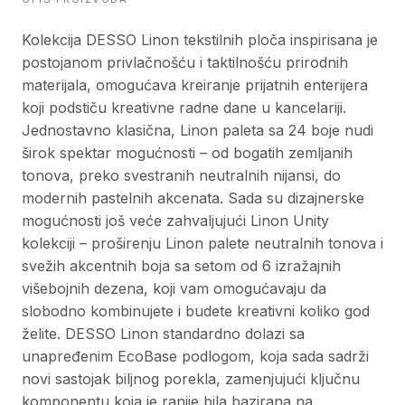
Kolekcija DESSO Linon tekstilnih ploča inspirisana je
postojanom privlačnošću i taktilnošću prirodnih
materijala, omogućava kreiranje prijatnih enterijera
koji podstiču kreativne radne dane u kancelariji.
Jednostavno klasična, Linon paleta sa 24 boje nudi
širok spektar mogućnosti – od bogatih zemljanih
tonova, preko svestranih neutralnih nijansi, do
modernih pastelnih akcenata. Sada su dizajnerske
mogućnosti još veće zahvaljujući Linon Unity
kolekciji – proširenju Linon palete neutralnih tonova i
svežih akcentnih boja sa setom od 6 izražajnih
višebojnih dezena, koji vam omogućavaju da
slobodno kombinujete i budete kreativni koliko god
želite. DESSO Linon standardno dolazi sa
unapređenim EcoBase podlogom, koja sada sadrži
novi sastojak biljnog porekla, zamenjujući ključnu
komponentu koja je ranije bila bazirana na