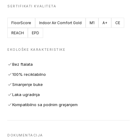
SERTIFIKATI KVALITETA
FloorScore
Indoor Air Comfort Gold
M1
A+
CE
REACH
EPD
EKOLOŠKE KARAKTERISTIKE
Bez ftalata
100% reciklabilno
Smanjenje buke
Laka ugradnja
Kompatibilno sa podnim grejanjem
DOKUMENTACIJA