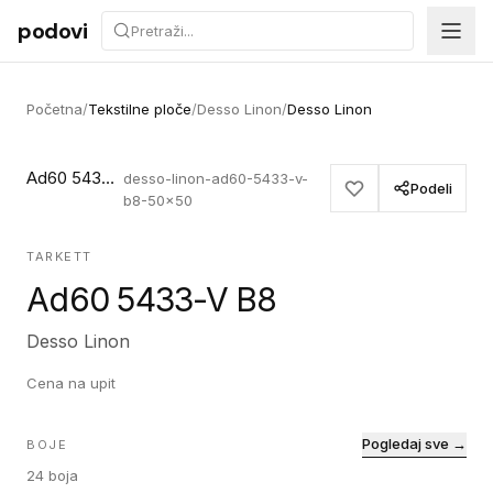
Preskoči na sadržaj
podovi
Početna
/
Tekstilne ploče
/
Desso Linon
/
Desso Linon
Ad60 5433-V B8
desso-linon-ad60-5433-v-
Podeli
b8-50x50
TARKETT
Ad60 5433-V B8
Desso Linon
Cena na upit
Pogledaj sve →
BOJE
24
boja