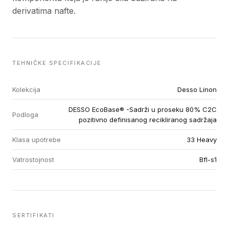
derivatima nafte.
TEHNIČKE SPECIFIKACIJE
Kolekcija
Desso Linon
DESSO EcoBase® -Sadrži u proseku 80% C2C
Podloga
pozitivno definisanog recikliranog sadržaja
Klasa upotrebe
33 Heavy
Vatrostojnost
Bfl-s1
SERTIFIKATI