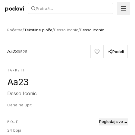
Preskoči na sadržaj
podovi
Početna
/
Tekstilne ploče
/
Desso Iconic
/
Desso Iconic
Aa23
9525
Podeli
TARKETT
Aa23
Desso Iconic
Cena na upit
Pogledaj sve →
BOJE
24
boja