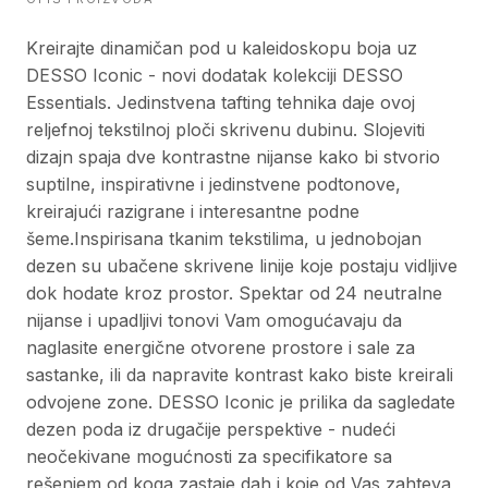
Kreirajte dinamičan pod u kaleidoskopu boja uz
DESSO Iconic - novi dodatak kolekciji DESSO
Essentials. Jedinstvena tafting tehnika daje ovoj
reljefnoj tekstilnoj ploči skrivenu dubinu. Slojeviti
dizajn spaja dve kontrastne nijanse kako bi stvorio
suptilne, inspirativne i jedinstvene podtonove,
kreirajući razigrane i interesantne podne
šeme.Inspirisana tkanim tekstilima, u jednobojan
dezen su ubačene skrivene linije koje postaju vidljive
dok hodate kroz prostor. Spektar od 24 neutralne
nijanse i upadljivi tonovi Vam omogućavaju da
naglasite energične otvorene prostore i sale za
sastanke, ili da napravite kontrast kako biste kreirali
odvojene zone. DESSO Iconic je prilika da sagledate
dezen poda iz drugačije perspektive - nudeći
neočekivane mogućnosti za specifikatore sa
rešenjem od koga zastaje dah i koje od Vas zahteva