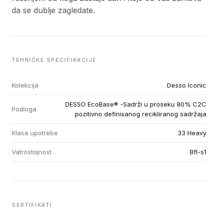
da se dublje zagledate.
TEHNIČKE SPECIFIKACIJE
Kolekcija
Desso Iconic
DESSO EcoBase® -Sadrži u proseku 80% C2C
Podloga
pozitivno definisanog recikliranog sadržaja
Klasa upotrebe
33 Heavy
Vatrostojnost
Bfl-s1
SERTIFIKATI