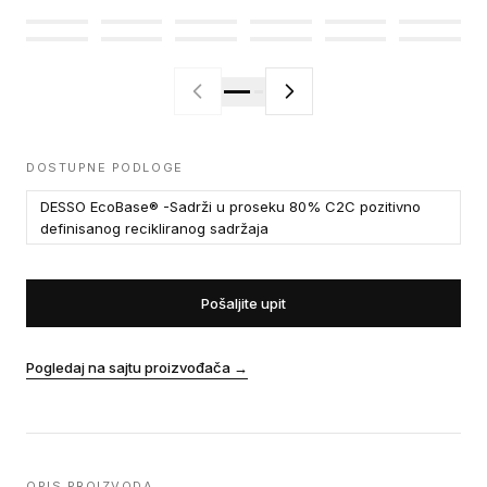
DOSTUPNE PODLOGE
DESSO EcoBase® -Sadrži u proseku 80% C2C pozitivno
definisanog recikliranog sadržaja
Pošaljite upit
Pogledaj na sajtu proizvođača
→
OPIS PROIZVODA