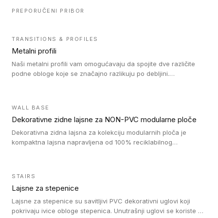
PREPORUČENI PRIBOR
TRANSITIONS & PROFILES
Metalni profili
Naši metalni profili vam omogućavaju da spojite dve različite
podne obloge koje se značajno razlikuju po debljini.
Jednostavni su za ugradnju i ne ometaju kretanje zahvaljujući
velikom nagibu. Mogu da se koriste za ublažavanje razlike u
debljini do 8mm. Naši metalni profili mogu da se koriste u
WALL BASE
oblastima sa velikom cirkulacijom.
Dekorativne zidne lajsne za NON-PVC modularne ploče
Dekorativna zidna lajsna za kolekciju modularnih ploča je
kompaktna lajsna napravljena od 100% reciklabilnog
polistirena, sa najmanje 30% recikliranog materijala.
STAIRS
Lajsne za stepenice
Lajsne za stepenice su savitljivi PVC dekorativni uglovi koji
pokrivaju ivice obloge stepenica. Unutrašnji uglovi se koriste za