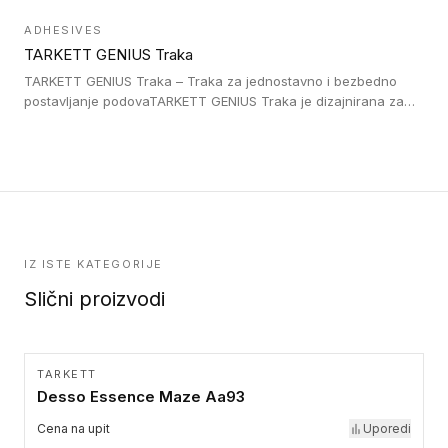
što su na primer stepenice. Ove taktilne trake mogu biti
postavljene na homogenim i heterogenim podovima, LVT
ADHESIVES
lepljenim ili linoleumskim podovima, u skladu sa zahtevima za
TARKETT GENIUS Traka
pristup i bezbednost osoba sa invaliditetom i sa NF P 98 351
Pristupačnost. Dostupne su u 3 formata: gumene ploče koje se
TARKETT GENIUS Traka – Traka za jednostavno i bezbedno
lepe, poliuertanske samolepljive u kvadratnom i pravougaonom
postavljanje podovaTARKETT GENIUS Traka je dizajnirana za
formatu.
upotrebu kod podovima iz Excellence Genius loose-lay
kolekcije.
IZ ISTE KATEGORIJE
Slični proizvodi
TARKETT
Desso Essence Maze Aa93
Cena na upit
Uporedi