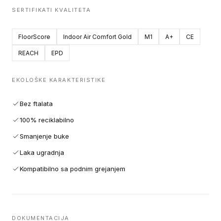
SERTIFIKATI KVALITETA
FloorScore
Indoor Air Comfort Gold
M1
A+
CE
REACH
EPD
EKOLOŠKE KARAKTERISTIKE
Bez ftalata
100% reciklabilno
Smanjenje buke
Laka ugradnja
Kompatibilno sa podnim grejanjem
DOKUMENTACIJA